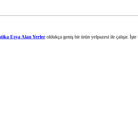
tika Eşya Alan Yerler
oldukça geniş bir ürün yelpazesi ile çalışır. İşte