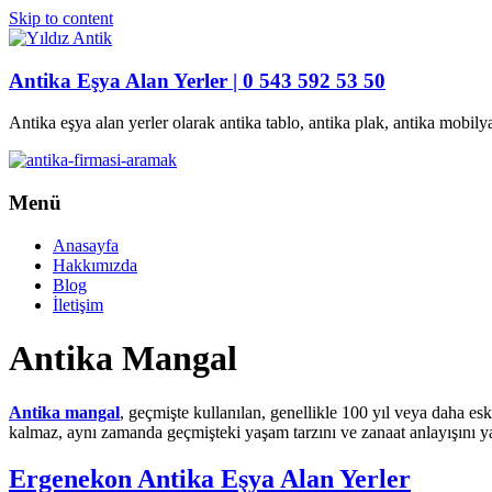
Skip to content
Antika Eşya Alan Yerler | 0 543 592 53 50
Antika eşya alan yerler olarak antika tablo, antika plak, antika mobilya
Menü
Anasayfa
Hakkımızda
Blog
İletişim
Antika Mangal
Antika mangal
, geçmişte kullanılan, genellikle 100 yıl veya daha esk
kalmaz, aynı zamanda geçmişteki yaşam tarzını ve zanaat anlayışını yan
Ergenekon Antika Eşya Alan Yerler