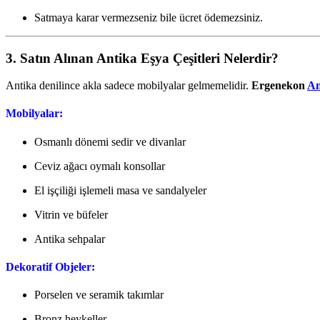
Satmaya karar vermezseniz bile ücret ödemezsiniz.
3. Satın Alınan Antika Eşya Çeşitleri Nelerdir?
Antika denilince akla sadece mobilyalar gelmemelidir.
Ergenekon
An
Mobilyalar:
Osmanlı dönemi sedir ve divanlar
Ceviz ağacı oymalı konsollar
El işçiliği işlemeli masa ve sandalyeler
Vitrin ve büfeler
Antika sehpalar
Dekoratif Objeler:
Porselen ve seramik takımlar
Bronz heykeller