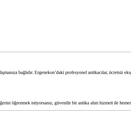
alışmanıza bağlıdır. Ergenekon’daki profesyonel antikacılar, ücretsiz ek
rini öğrenmek istiyorsanız, güvenilir bir antika alım hizmeti ile hemen 