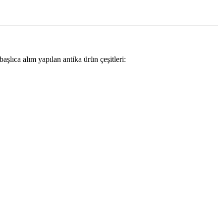
 başlıca alım yapılan antika ürün çeşitleri: