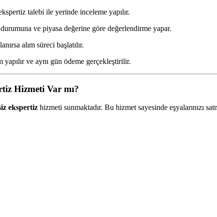
kspertiz talebi ile yerinde inceleme yapılır.
, durumuna ve piyasa değerine göre değerlendirme yapar.
anırsa alım süreci başlatılır.
 yapılır ve aynı gün ödeme gerçekleştirilir.
rtiz Hizmeti Var mı?
iz ekspertiz
hizmeti sunmaktadır. Bu hizmet sayesinde eşyalarınızı satm