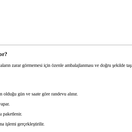
yor?
Eşyaların zarar görmemesi için özenle ambalajlanması ve doğru şekilde ta
 olduğu gün ve saate göre randevu alınır.
yapar.
ı paketlenir.
 işlemi gerçekleştirilir.