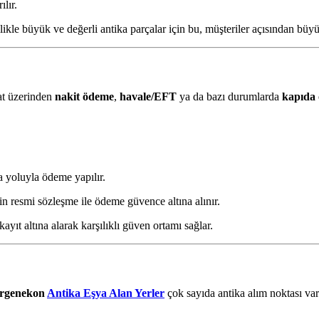
lır.
likle büyük ve değerli antika parçalar için bu, müşteriler açısından büyü
yat üzerinden
nakit ödeme
,
havale/EFT
ya da bazı durumlarda
kapıda
 yoluyla ödeme yapılır.
n resmi sözleşme ile ödeme güvence altına alınır.
yıt altına alarak karşılıklı güven ortamı sağlar.
rgenekon
Antika Eşya Alan Yerler
çok sayıda antika alım noktası var