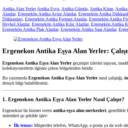
Antika Alan Yerler
Antika Eşya
,
Antika Gümüş
,
Antika Kitap
,
Antika
Alanlar
,
Ergenekön Antika Avize Alanlar
,
Ergenekön Antika Dükkanl
Dükkanları
,
Ergenekön Antika Ferman Alanlar
,
Ergenekön Antika Fi
Heykel Alanlar
,
Ergenekön Antika Kılıç Alanlar
,
Ergenekön Antika K
Ergenekön Antika Plak Alanlar
,
Ergenekön Antika Saat Alanlar
,
Erge
Ergenekon Antika Eşya Alan Yerler: Çalış
Ergenekon Antika Eşya Alan Yerler
geçmişin izlerini taşıyan, madd
koleksiyonerlerin ilgisini çeken bölgelerden biridir.
Bu yazımızda
Ergenekon Antika Eşya Alan Yerler
nasıl çalıştığı,
üc
detaylı bilgi bulabilirsiniz.
1. Ergenekon Antika Eşya Alan Yerler Nasıl Çalışır?
Ergenekon’da hizmet veren
antika eşya alım merkezleri
, genellikle
sistemleri şu şekilde işler:
İlk temas:
Müşteriler telefon, WhatsApp, e-posta ya da web site