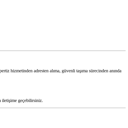
spertiz hizmetinden adresten alıma, güvenli taşıma sürecinden anında
iletişime geçebilirsiniz.