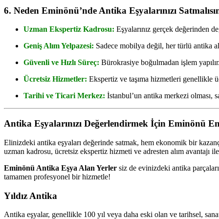
6. Neden Eminönü’nde Antika Eşyalarınızı Satmalısı
Uzman Ekspertiz Kadrosu:
Eşyalarınız gerçek değerinden değe
Geniş Alım Yelpazesi:
Sadece mobilya değil, her türlü antika al
Güvenli ve Hızlı Süreç:
Bürokrasiye boğulmadan işlem yapılır
Ücretsiz Hizmetler:
Ekspertiz ve taşıma hizmetleri genellikle üc
Tarihi ve Ticari Merkez:
İstanbul’un antika merkezi olması, sa
Antika Eşyalarınızı Değerlendirmek İçin Eminönü E
Elinizdeki antika eşyaları değerinde satmak, hem ekonomik bir kazanç
uzman kadrosu, ücretsiz ekspertiz hizmeti ve adresten alım avantajı ile b
Eminönü Antika Eşya Alan Yerler
siz de evinizdeki antika parçalar
tamamen profesyonel bir hizmetle!
Yıldız Antika
Antika eşyalar, genellikle 100 yıl veya daha eski olan ve tarihsel, sana