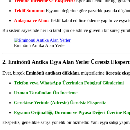
Yerinde İnceleme ve Ekspertiz:
Eğer alıcı ciddi bir ilgi göst
Teklif Sunumu:
Eşyanın değerine göre pazarlık payı da düşünül
Anlaşma ve Alım:
Teklif kabul edilirse ödeme yapılır ve eşya te
Bu sistem sayesinde her iki taraf için de adil ve güvenli bir süreç yürü
Eminönü Antika Alan Yerler
2. Eminönü Antika Eşya Alan Yerler Ücretsiz Ekspert
Evet, birçok
Eminönü antikacı dükkânı
, müşterilerine
ücretsiz eks
Telefon veya WhatsApp Üzerinden Fotoğraf Gönderimi
Uzman Tarafından Ön İnceleme
Gerekirse Yerinde (Adreste) Ücretsiz Ekspertiz
Eşyanın Orijinalliği, Durumu ve Piyasa Değeri Üzerine R
Ekspertiz, genellikle satışa yönelik bir hizmettir. Yani eşya satışı yap