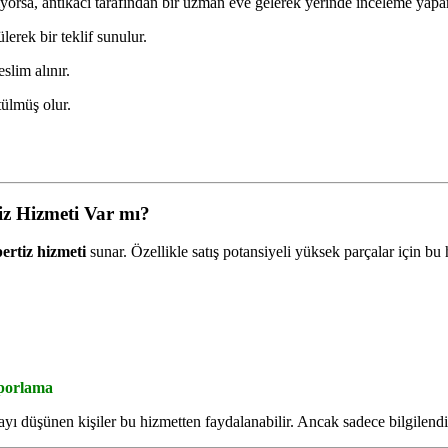
eriyorsa, antikacı tarafından bir uzman eve gelerek yerinde inceleme yapar
erek bir teklif sunulur.
slim alınır.
tülmüş olur.
iz Hizmeti Var mı?
pertiz hizmeti
sunar. Özellikle satış potansiyeli yüksek parçalar için bu hi
aporlama
mayı düşünen kişiler bu hizmetten faydalanabilir. Ancak sadece bilgilendir