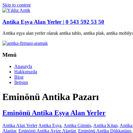
Skip to content
Antika Eşya Alan Yerler | 0 543 592 53 50
Antika eşya alan yerler olarak antika tablo, antika plak, antika mobilya
Menü
Anasayfa
Hakkımızda
Blog
İletişim
Eminönü Antika Pazarı
Eminönü Antika Eşya Alan Yerler
Antika Alan Yerler
Antika Eşya
,
Antika Gümüş
,
Antika Kitap
,
Antika
Alanlar
,
Eminönü Antika Avize Alanlar
,
Eminönü Antika Dükkanları