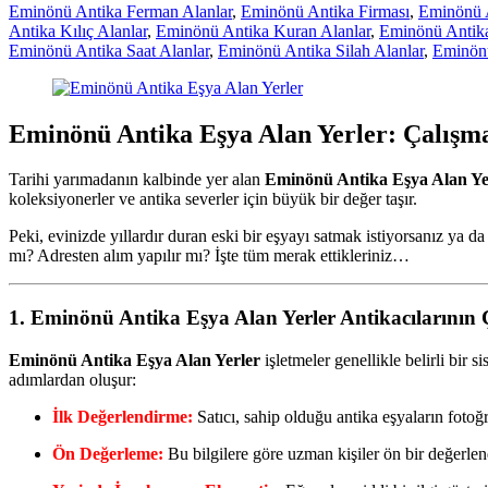
Eminönü Antika Ferman Alanlar
,
Eminönü Antika Firması
,
Eminönü 
Antika Kılıç Alanlar
,
Eminönü Antika Kuran Alanlar
,
Eminönü Antika
Eminönü Antika Saat Alanlar
,
Eminönü Antika Silah Alanlar
,
Eminönü
Eminönü Antika Eşya Alan Yerler: Çalışma
Tarihi yarımadanın kalbinde yer alan
Eminönü Antika Eşya Alan Ye
koleksiyonerler ve antika severler için büyük bir değer taşır.
Peki, evinizde yıllardır duran eski bir eşyayı satmak istiyorsanız ya 
mı? Adresten alım yapılır mı? İşte tüm merak ettikleriniz…
1. Eminönü Antika Eşya Alan Yerler Antikacılarının Ç
Eminönü Antika Eşya Alan Yerler
işletmeler genellikle belirli bir 
adımlardan oluşur:
İlk Değerlendirme:
Satıcı, sahip olduğu antika eşyaların fotoğr
Ön Değerleme:
Bu bilgilere göre uzman kişiler ön bir değerlend