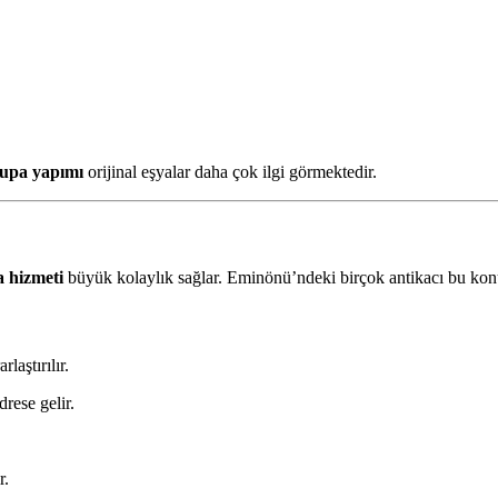
upa yapımı
orijinal eşyalar daha çok ilgi görmektedir.
a hizmeti
büyük kolaylık sağlar. Eminönü’ndeki birçok antikacı bu konu
laştırılır.
drese gelir.
r.