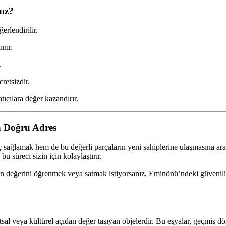
nız?
rlendirilir.
ınır.
.
retsizdir.
tıcılara değer kazandırır.
n Doğru Adres
 sağlamak hem de bu değerli parçaların yeni sahiplerine ulaşmasına ara
u süreci sizin için kolaylaştırır.
ın değerini öğrenmek veya satmak istiyorsanız, Eminönü’ndeki güvenilir 
tsal veya kültürel açıdan değer taşıyan objelerdir. Bu eşyalar, geçmiş dön