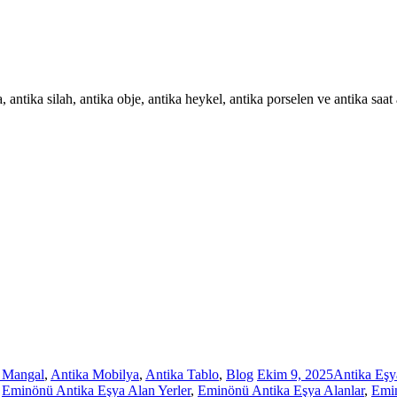
, antika silah, antika obje, antika heykel, antika porselen ve antika saat 
 Mangal
,
Antika Mobilya
,
Antika Tablo
,
Blog
Ekim 9, 2025
Antika Eşy
,
Eminönü Antika Eşya Alan Yerler
,
Eminönü Antika Eşya Alanlar
,
Emin