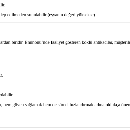
ir.
talep edilmeden sunulabilir (eşyanın değeri yüksekse).
an biridir. Eminönü’nde faaliyet gösteren köklü antikacılar, müşteriler
r.
labilir.
u, hem güven sağlamak hem de süreci hızlandırmak adına oldukça önem