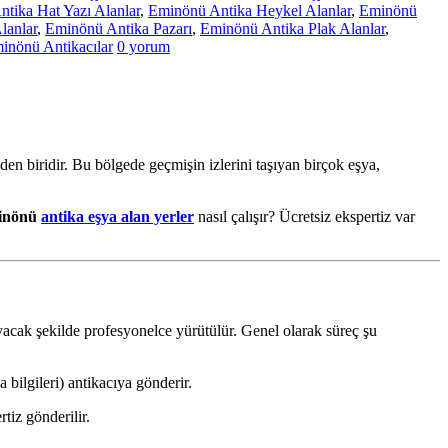
tika Hat Yazı Alanlar
,
Eminönü Antika Heykel Alanlar
,
Eminönü
lanlar
,
Eminönü Antika Pazarı
,
Eminönü Antika Plak Alanlar
,
inönü Antikacılar
0 yorum
den biridir. Bu bölgede geçmişin izlerini taşıyan birçok eşya,
inönü
antika eşya alan yerler
nasıl çalışır? Ücretsiz ekspertiz var
layacak şekilde profesyonelce yürütülür. Genel olarak süreç şu
 bilgileri) antikacıya gönderir.
tiz gönderilir.