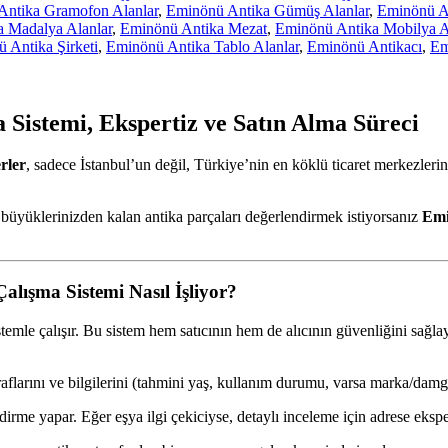
Antika Gramofon Alanlar
,
Eminönü Antika Gümüş Alanlar
,
Eminönü An
 Madalya Alanlar
,
Eminönü Antika Mezat
,
Eminönü Antika Mobilya A
 Antika Şirketi
,
Eminönü Antika Tablo Alanlar
,
Eminönü Antikacı
,
Em
 Sistemi, Ekspertiz ve Satın Alma Süreci
rler
, sadece İstanbul’un değil, Türkiye’nin en köklü ticaret merkezlerin
da büyüklerinizden kalan antika parçaları değerlendirmek istiyorsanız
Em
alışma Sistemi Nasıl İşliyor?
sistemle çalışır. Bu sistem hem satıcının hem de alıcının güvenliğini sağ
aflarını ve bilgilerini (tahmini yaş, kullanım durumu, varsa marka/damga
irme yapar. Eğer eşya ilgi çekiciyse, detaylı inceleme için adrese eksper