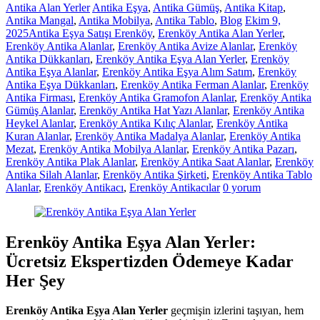
Antika Alan Yerler
Antika Eşya
,
Antika Gümüş
,
Antika Kitap
,
Antika Mangal
,
Antika Mobilya
,
Antika Tablo
,
Blog
Ekim 9,
2025
Antika Eşya Satışı Erenköy
,
Erenköy Antika Alan Yerler
,
Erenköy Antika Alanlar
,
Erenköy Antika Avize Alanlar
,
Erenköy
Antika Dükkanları
,
Erenköy Antika Eşya Alan Yerler
,
Erenköy
Antika Eşya Alanlar
,
Erenköy Antika Eşya Alım Satım
,
Erenköy
Antika Eşya Dükkanları
,
Erenköy Antika Ferman Alanlar
,
Erenköy
Antika Firması
,
Erenköy Antika Gramofon Alanlar
,
Erenköy Antika
Gümüş Alanlar
,
Erenköy Antika Hat Yazı Alanlar
,
Erenköy Antika
Heykel Alanlar
,
Erenköy Antika Kılıç Alanlar
,
Erenköy Antika
Kuran Alanlar
,
Erenköy Antika Madalya Alanlar
,
Erenköy Antika
Mezat
,
Erenköy Antika Mobilya Alanlar
,
Erenköy Antika Pazarı
,
Erenköy Antika Plak Alanlar
,
Erenköy Antika Saat Alanlar
,
Erenköy
Antika Silah Alanlar
,
Erenköy Antika Şirketi
,
Erenköy Antika Tablo
Alanlar
,
Erenköy Antikacı
,
Erenköy Antikacılar
0 yorum
Erenköy Antika Eşya Alan Yerler:
Ücretsiz Ekspertizden Ödemeye Kadar
Her Şey
Erenköy Antika Eşya Alan Yerler
geçmişin izlerini taşıyan, hem