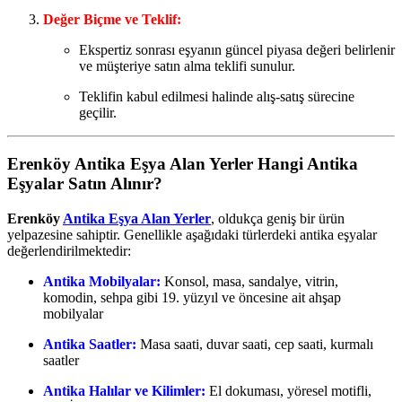
Değer Biçme ve Teklif:
Ekspertiz sonrası eşyanın güncel piyasa değeri belirlenir
ve müşteriye satın alma teklifi sunulur.
Teklifin kabul edilmesi halinde alış-satış sürecine
geçilir.
Erenköy Antika Eşya Alan Yerler
Hangi Antika
Eşyalar Satın Alınır?
Erenköy
Antika Eşya Alan Yerler
, oldukça geniş bir ürün
yelpazesine sahiptir. Genellikle aşağıdaki türlerdeki antika eşyalar
değerlendirilmektedir:
Antika Mobilyalar:
Konsol, masa, sandalye, vitrin,
komodin, sehpa gibi 19. yüzyıl ve öncesine ait ahşap
mobilyalar
Antika Saatler:
Masa saati, duvar saati, cep saati, kurmalı
saatler
Antika Halılar ve Kilimler:
El dokuması, yöresel motifli,