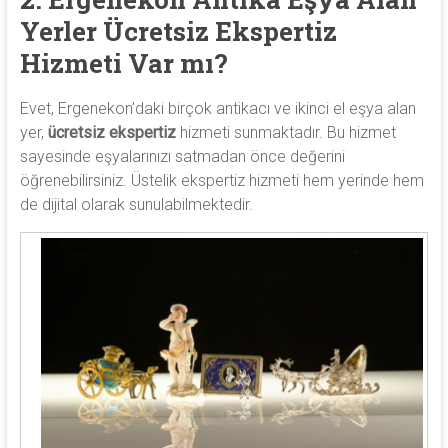
Yerler Ücretsiz Ekspertiz
Hizmeti Var mı?
Evet, Ergenekon’daki birçok antikacı ve ikinci el eşya alan
yer,
ücretsiz ekspertiz
hizmeti sunmaktadır. Bu hizmet
sayesinde eşyalarınızı satmadan önce değerini
öğrenebilirsiniz. Üstelik ekspertiz hizmeti hem yerinde hem
de dijital olarak sunulabilmektedir.