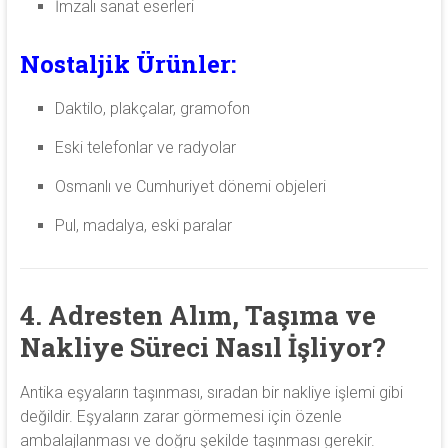
İmzalı sanat eserleri
Nostaljik Ürünler:
Daktilo, plakçalar, gramofon
Eski telefonlar ve radyolar
Osmanlı ve Cumhuriyet dönemi objeleri
Pul, madalya, eski paralar
4. Adresten Alım, Taşıma ve
Nakliye Süreci Nasıl İşliyor?
Antika eşyaların taşınması, sıradan bir nakliye işlemi gibi
değildir. Eşyaların zarar görmemesi için özenle
ambalajlanması ve doğru şekilde taşınması gerekir.