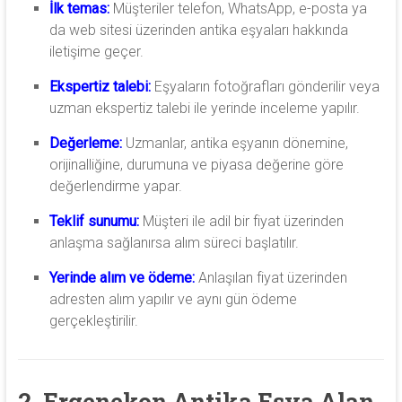
İlk temas:
Müşteriler telefon, WhatsApp, e-posta ya
da web sitesi üzerinden antika eşyaları hakkında
iletişime geçer.
Ekspertiz talebi:
Eşyaların fotoğrafları gönderilir veya
uzman ekspertiz talebi ile yerinde inceleme yapılır.
Değerleme:
Uzmanlar, antika eşyanın dönemine,
orijinalliğine, durumuna ve piyasa değerine göre
değerlendirme yapar.
Teklif sunumu:
Müşteri ile adil bir fiyat üzerinden
anlaşma sağlanırsa alım süreci başlatılır.
Yerinde alım ve ödeme:
Anlaşılan fiyat üzerinden
adresten alım yapılır ve aynı gün ödeme
gerçekleştirilir.
2. Ergenekon Antika Eşya Alan