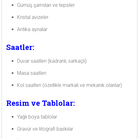
Gümüş şamdan ve tepsiler
Kristal avizeler
Antika aynalar
Saatler:
Duvar saatleri (kadranlı, sarkaçlı)
Masa saatleri
Kol saatleri (özellikle markalı ve mekanik olanlar)
Resim ve Tablolar:
Yağlı boya tablolar
Gravür ve litografi baskılar