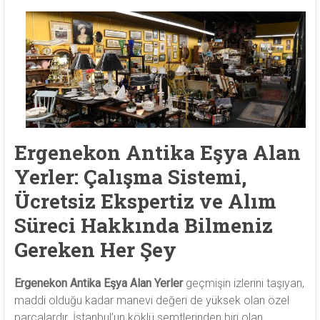
antika
heykel,
antika
porselen
ve
antika
saat
alıyoruz.
Ergenekon Antika Eşya Alan
Yerler: Çalışma Sistemi,
Ücretsiz Ekspertiz ve Alım
Süreci Hakkında Bilmeniz
Gereken Her Şey
Ergenekon Antika Eşya Alan Yerler
geçmişin izlerini taşıyan,
maddi olduğu kadar manevi değeri de yüksek olan özel
parçalardır. İstanbul’un köklü semtlerinden biri olan