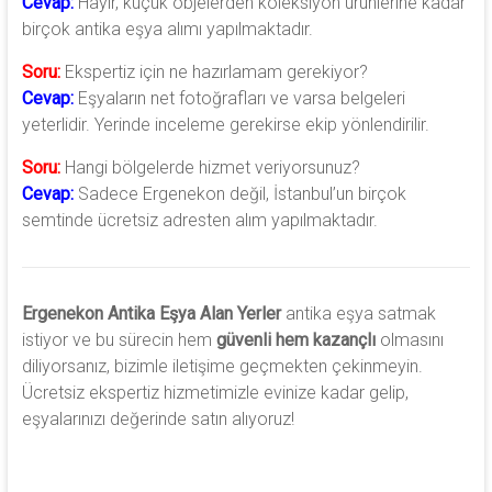
Cevap:
Hayır, küçük objelerden koleksiyon ürünlerine kadar
birçok antika eşya alımı yapılmaktadır.
Soru:
Ekspertiz için ne hazırlamam gerekiyor?
Cevap:
Eşyaların net fotoğrafları ve varsa belgeleri
yeterlidir. Yerinde inceleme gerekirse ekip yönlendirilir.
Soru:
Hangi bölgelerde hizmet veriyorsunuz?
Cevap:
Sadece Ergenekon değil, İstanbul’un birçok
semtinde ücretsiz adresten alım yapılmaktadır.
Ergenekon Antika Eşya Alan Yerler
antika eşya satmak
istiyor ve bu sürecin hem
güvenli hem kazançlı
olmasını
diliyorsanız, bizimle iletişime geçmekten çekinmeyin.
Ücretsiz ekspertiz hizmetimizle evinize kadar gelip,
eşyalarınızı değerinde satın alıyoruz!