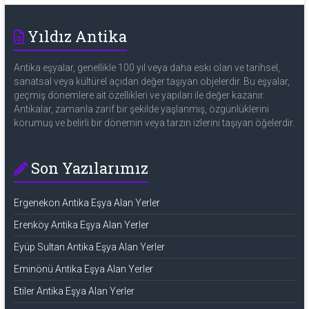
Yıldız Antika
Antika eşyalar, genellikle 100 yıl veya daha eski olan ve tarihsel,
sanatsal veya kültürel açıdan değer taşıyan objelerdir. Bu eşyalar,
geçmiş dönemlere ait özellikleri ve yapıları ile değer kazanır.
Antikalar, zamanla zarif bir şekilde yaşlanmış, özgünlüklerini
korumuş ve belirli bir dönemin veya tarzın izlerini taşıyan öğelerdir.
Son Yazılarımız
Ergenekon Antika Eşya Alan Yerler
Erenköy Antika Eşya Alan Yerler
Eyüp Sultan Antika Eşya Alan Yerler
Eminönü Antika Eşya Alan Yerler
Etiler Antika Eşya Alan Yerler