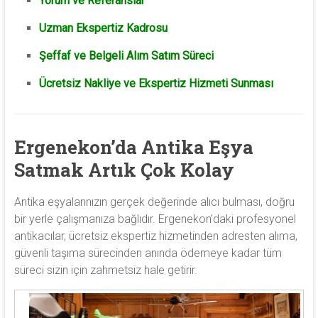
Yorum ve Referanslar
Uzman Ekspertiz Kadrosu
Şeffaf ve Belgeli Alım Satım Süreci
Ücretsiz Nakliye ve Ekspertiz Hizmeti Sunması
Ergenekon’da Antika Eşya
Satmak Artık Çok Kolay
Antika eşyalarınızın gerçek değerinde alıcı bulması, doğru
bir yerle çalışmanıza bağlıdır. Ergenekon’daki profesyonel
antikacılar, ücretsiz ekspertiz hizmetinden adresten alıma,
güvenli taşıma sürecinden anında ödemeye kadar tüm
süreci sizin için zahmetsiz hale getirir.