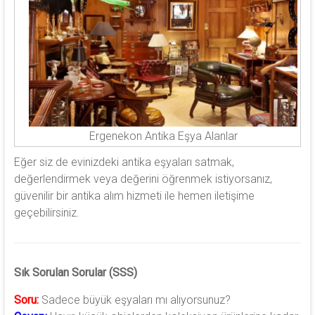
Ergenekon Antika Eşya Alanlar
Eğer siz de evinizdeki antika eşyaları satmak,
değerlendirmek veya değerini öğrenmek istiyorsanız,
güvenilir bir antika alım hizmeti ile hemen iletişime
geçebilirsiniz.
Sık Sorulan Sorular (SSS)
Soru:
Sadece büyük eşyaları mı alıyorsunuz?