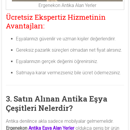
Ergenekon Antika Alan Yerler
Ücretsiz Ekspertiz Hizmetinin
Avantajları:
Eşyalarınızı güvenilir ve uzman kişiler değerlendirir.
Gereksiz pazarlık süreçleri olmadan net fiyat alırsınız.
Eşyalarınızın gerçek değerini öğrenirsiniz.
Satmaya karar vermezseniz bile ücret ödemezsiniz.
3. Satın Alınan Antika Eşya
Çeşitleri Nelerdir?
Antika denilince akla sadece mobilyalar gelmemelidir.
Ergenekon
Antika Eşya Alan Yerler
oldukça geniş bir ürün