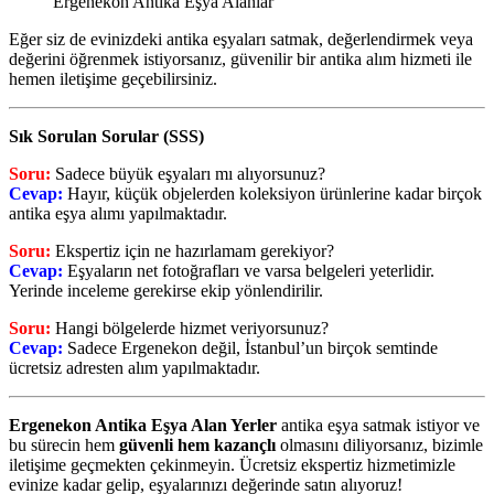
Ergenekon Antika Eşya Alanlar
Eğer siz de evinizdeki antika eşyaları satmak, değerlendirmek veya
değerini öğrenmek istiyorsanız, güvenilir bir antika alım hizmeti ile
hemen iletişime geçebilirsiniz.
Sık Sorulan Sorular (SSS)
Soru:
Sadece büyük eşyaları mı alıyorsunuz?
Cevap:
Hayır, küçük objelerden koleksiyon ürünlerine kadar birçok
antika eşya alımı yapılmaktadır.
Soru:
Ekspertiz için ne hazırlamam gerekiyor?
Cevap:
Eşyaların net fotoğrafları ve varsa belgeleri yeterlidir.
Yerinde inceleme gerekirse ekip yönlendirilir.
Soru:
Hangi bölgelerde hizmet veriyorsunuz?
Cevap:
Sadece Ergenekon değil, İstanbul’un birçok semtinde
ücretsiz adresten alım yapılmaktadır.
Ergenekon Antika Eşya Alan Yerler
antika eşya satmak istiyor ve
bu sürecin hem
güvenli hem kazançlı
olmasını diliyorsanız, bizimle
iletişime geçmekten çekinmeyin. Ücretsiz ekspertiz hizmetimizle
evinize kadar gelip, eşyalarınızı değerinde satın alıyoruz!