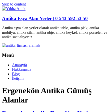
Skip to content
Antika Eşya Alan Yerler | 0 543 592 53 50
Antika eşya alan yerler olarak antika tablo, antika plak, antika
mobilya, antika silah, antika obje, antika heykel, antika porselen ve
antika saat alıyoruz.
Menü
Anasayfa
Hakkımızda
Blog
İletişim
Ergenekön Antika Gümüş
Alanlar