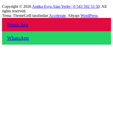
Copyright © 2026
Antika Eşya Alan Yerler | 0 543 592 53 50
. All
rights reserved.
Tema: ThemeGrill tarafından
Accelerate
. Altyapı
WordPress
.
Şimdi Ara
WhatsApp