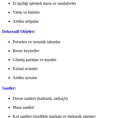
El işçiliği işlemeli masa ve sandalyeler
Vitrin ve büfeler
Antika sehpalar
Dekoratif Objeler:
Porselen ve seramik takımlar
Bronz heykeller
Gümüş şamdan ve tepsiler
Kristal avizeler
Antika aynalar
Saatler:
Duvar saatleri (kadranlı, sarkaçlı)
Masa saatleri
Kol saatleri (özellikle markalı ve mekanik olanlar)