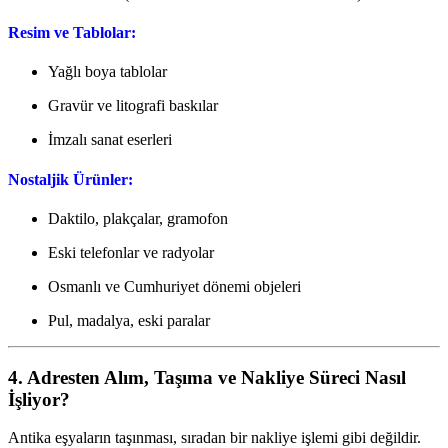
Resim ve Tablolar:
Yağlı boya tablolar
Gravür ve litografi baskılar
İmzalı sanat eserleri
Nostaljik Ürünler:
Daktilo, plakçalar, gramofon
Eski telefonlar ve radyolar
Osmanlı ve Cumhuriyet dönemi objeleri
Pul, madalya, eski paralar
4. Adresten Alım, Taşıma ve Nakliye Süreci Nasıl
İşliyor?
Antika eşyaların taşınması, sıradan bir nakliye işlemi gibi değildir.