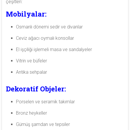
çeşitleri:
Mobilyalar:
Osmanlı dönemi sedir ve divanlar
Ceviz ağacı oymalı konsollar
El işçiliği işlemeli masa ve sandalyeler
Vitrin ve büfeler
Antika sehpalar
Dekoratif Objeler:
Porselen ve seramik takımlar
Bronz heykeller
Gümüş şamdan ve tepsiler