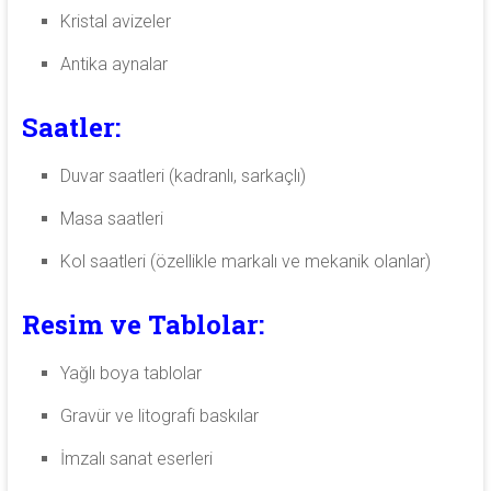
Kristal avizeler
Antika aynalar
Saatler:
Duvar saatleri (kadranlı, sarkaçlı)
Masa saatleri
Kol saatleri (özellikle markalı ve mekanik olanlar)
Resim ve Tablolar:
Yağlı boya tablolar
Gravür ve litografi baskılar
İmzalı sanat eserleri