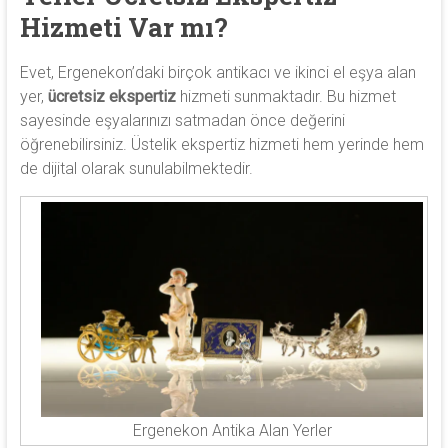
Hizmeti Var mı?
Evet, Ergenekon’daki birçok antikacı ve ikinci el eşya alan
yer,
ücretsiz ekspertiz
hizmeti sunmaktadır. Bu hizmet
sayesinde eşyalarınızı satmadan önce değerini
öğrenebilirsiniz. Üstelik ekspertiz hizmeti hem yerinde hem
de dijital olarak sunulabilmektedir.
Ergenekon Antika Alan Yerler