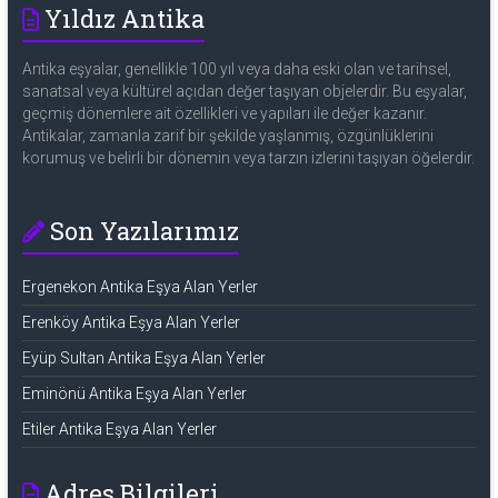
Yıldız Antika
Antika eşyalar, genellikle 100 yıl veya daha eski olan ve tarihsel,
sanatsal veya kültürel açıdan değer taşıyan objelerdir. Bu eşyalar,
geçmiş dönemlere ait özellikleri ve yapıları ile değer kazanır.
Antikalar, zamanla zarif bir şekilde yaşlanmış, özgünlüklerini
korumuş ve belirli bir dönemin veya tarzın izlerini taşıyan öğelerdir.
Son Yazılarımız
Ergenekon Antika Eşya Alan Yerler
Erenköy Antika Eşya Alan Yerler
Eyüp Sultan Antika Eşya Alan Yerler
Eminönü Antika Eşya Alan Yerler
Etiler Antika Eşya Alan Yerler
Adres Bilgileri