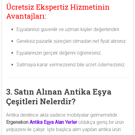
Ücretsiz Ekspertiz Hizmetinin
Avantajları:
Eşyalarınızı güvenilir ve uzman kişiler değerlendirir.
Gereksiz pazarlık süreçleri olmadan net fiyat alırsınız.
Eşyalarınızın gerçek değerini öğrenirsiniz.
Satmaya karar vermezseniz bile ücret ödemezsiniz.
3. Satın Alınan Antika Eşya
Çeşitleri Nelerdir?
Antika denilince akla sadece mobilyalar gelmemelidir.
Ergenekon
Antika Eşya Alan Yerler
oldukça geniş bir ürün
yelpazesi ile çalışır. İşte başlıca alım yapılan antika ürün