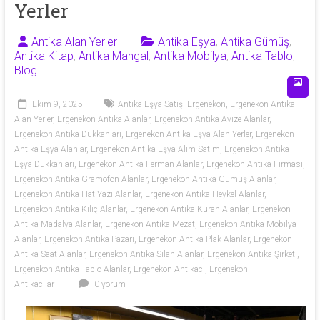
Yerler
53
50
Antika Alan Yerler
Antika Eşya
,
Antika Gümüş
,
Antika Kitap
,
Antika Mangal
,
Antika Mobilya
,
Antika Tablo
,
Blog
Antika
eşya
Ekim 9, 2025
Antika Eşya Satışı Ergenekön
,
Ergenekön Antika
alan
Alan Yerler
,
Ergenekön Antika Alanlar
,
Ergenekön Antika Avize Alanlar
,
yerler
Ergenekön Antika Dükkanları
,
Ergenekön Antika Eşya Alan Yerler
,
Ergenekön
olarak
Antika Eşya Alanlar
,
Ergenekön Antika Eşya Alım Satım
,
Ergenekön Antika
antika
Eşya Dükkanları
,
Ergenekön Antika Ferman Alanlar
,
Ergenekön Antika Firması
,
tablo,
Ergenekön Antika Gramofon Alanlar
,
Ergenekön Antika Gümüş Alanlar
,
antika
Ergenekön Antika Hat Yazı Alanlar
,
Ergenekön Antika Heykel Alanlar
,
plak,
Ergenekön Antika Kılıç Alanlar
,
Ergenekön Antika Kuran Alanlar
,
Ergenekön
Antika Madalya Alanlar
,
Ergenekön Antika Mezat
,
Ergenekön Antika Mobilya
antika
Alanlar
,
Ergenekön Antika Pazarı
,
Ergenekön Antika Plak Alanlar
,
Ergenekön
mobilya,
Antika Saat Alanlar
,
Ergenekön Antika Silah Alanlar
,
Ergenekön Antika Şirketi
,
antika
Ergenekön Antika Tablo Alanlar
,
Ergenekön Antikacı
,
Ergenekön
silah,
Antikacılar
0 yorum
antika
obje,