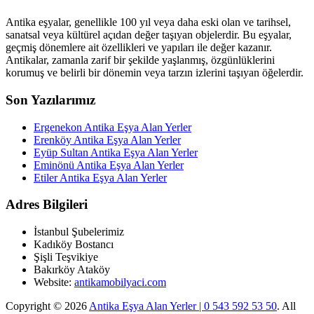
Antika eşyalar, genellikle 100 yıl veya daha eski olan ve tarihsel,
sanatsal veya kültürel açıdan değer taşıyan objelerdir. Bu eşyalar,
geçmiş dönemlere ait özellikleri ve yapıları ile değer kazanır.
Antikalar, zamanla zarif bir şekilde yaşlanmış, özgünlüklerini
korumuş ve belirli bir dönemin veya tarzın izlerini taşıyan öğelerdir.
Son Yazılarımız
Ergenekon Antika Eşya Alan Yerler
Erenköy Antika Eşya Alan Yerler
Eyüp Sultan Antika Eşya Alan Yerler
Eminönü Antika Eşya Alan Yerler
Etiler Antika Eşya Alan Yerler
Adres Bilgileri
İstanbul Şubelerimiz
Kadıköy Bostancı
Şişli Teşvikiye
Bakırköy Ataköy
Website:
antikamobilyaci.com
Copyright © 2026
Antika Eşya Alan Yerler | 0 543 592 53 50
. All