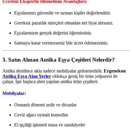
Ücretsiz Ekspertiz Hizmetinin Avantajları:
Eşyalarınızı güvenilir ve uzman kişiler değerlendirir.
Gereksiz pazarlık süreçleri olmadan net fiyat alırsınız.
Eşyalarınızın gerçek değerini öğrenirsiniz.
Satmaya karar vermezseniz bile ücret ödemezsiniz.
3. Satın Alınan Antika Eşya Çeşitleri Nelerdir?
Antika denilince akla sadece mobilyalar gelmemelidir.
Ergenekon
Antika Eşya Alan Yerler
oldukça geniş bir ürün yelpazesi ile
çalışır. İşte başlıca alım yapılan antika ürün çeşitleri:
Mobilyalar:
Osmanlı dönemi sedir ve divanlar
Ceviz ağacı oymalı konsollar
El işçiliği işlemeli masa ve sandalyeler