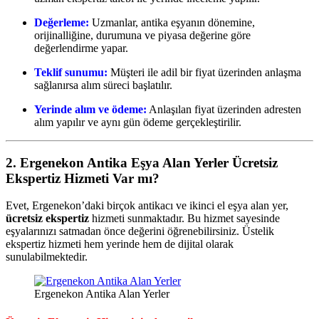
Değerleme:
Uzmanlar, antika eşyanın dönemine,
orijinalliğine, durumuna ve piyasa değerine göre
değerlendirme yapar.
Teklif sunumu:
Müşteri ile adil bir fiyat üzerinden anlaşma
sağlanırsa alım süreci başlatılır.
Yerinde alım ve ödeme:
Anlaşılan fiyat üzerinden adresten
alım yapılır ve aynı gün ödeme gerçekleştirilir.
2. Ergenekon Antika Eşya Alan Yerler Ücretsiz
Ekspertiz Hizmeti Var mı?
Evet, Ergenekon’daki birçok antikacı ve ikinci el eşya alan yer,
ücretsiz ekspertiz
hizmeti sunmaktadır. Bu hizmet sayesinde
eşyalarınızı satmadan önce değerini öğrenebilirsiniz. Üstelik
ekspertiz hizmeti hem yerinde hem de dijital olarak
sunulabilmektedir.
Ergenekon Antika Alan Yerler