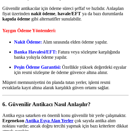
Güvenilir antikacılar için ödeme süreci şeffaf ve hızlıdır. Anlaşılan
fiyat üzerinden
nakit ödeme
,
havale/EFT
ya da bazı durumlarda
kapıda ödeme
gibi alternatifler sunulabilir.
Yaygın Ödeme Yöntemleri:
Nakit Ödeme:
Alım sırasında elden ödeme yapılır.
Banka Havalesi/EFT:
Fatura veya sözleşme karşılığında
banka yoluyla ödeme yapılır.
Peşin Ödeme Garantisi:
Özellikle yüksek değerdeki eşyalar
için resmi sözleşme ile ödeme güvence altına alınır.
Müşteri memnuniyetini ön planda tutan yerler, işlemi resmi
evraklarla kayıt altına alarak karşılıklı güven ortamı sağlar.
6. Güvenilir Antikacı Nasıl Anlaşılır?
Antika eşya satarken en önemli konu güvenilir bir yerle çalışmaktır.
Ergenekon
Antika Eşya Alan Yerler
çok sayıda antika alım
noktası vardır; ancak doğru tercihi yapmak için bazı kriterlere dikkat