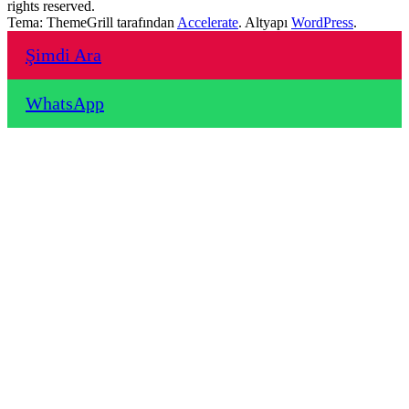
rights reserved.
Tema: ThemeGrill tarafından
Accelerate
. Altyapı
WordPress
.
Şimdi Ara
WhatsApp