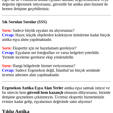
değerini öğrenmek istiyorsanız, güvenilir bir antika alım hizmeti ile
hemen iletişime geçebilirsiniz.
Sık Sorulan Sorular (SSS)
Soru:
Sadece büyük eşyaları mı alıyorsunuz?
Cevap:
Hayır, küçük objelerden koleksiyon ürünlerine kadar birçok
antika eşya alımı yapılmaktadır.
Soru:
Ekspertiz için ne hazırlamam gerekiyor?
Cevap:
Eşyaların net fotoğrafları ve varsa belgeleri yeterlidir.
Yerinde inceleme gerekirse ekip yönlendirilir.
Soru:
Hangi bölgelerde hizmet veriyorsunuz?
Cevap:
Sadece Ergenekon değil, İstanbul’un birçok semtinde
ücretsiz adresten alım yapılmaktadır.
Ergenekon Antika Eşya Alan Yerler
antika eşya satmak istiyor ve
bu sürecin hem
güvenli hem kazançlı
olmasını diliyorsanız, bizimle
iletişime geçmekten çekinmeyin. Ücretsiz ekspertiz hizmetimizle
evinize kadar gelip, eşyalarınızı değerinde satın alıyoruz!
Yıldız Antika