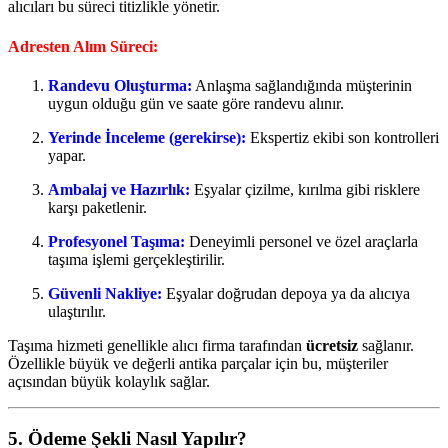
alıcıları bu süreci titizlikle yönetir.
Adresten Alım Süreci:
Randevu Oluşturma:
Anlaşma sağlandığında müşterinin
uygun olduğu gün ve saate göre randevu alınır.
Yerinde İnceleme (gerekirse):
Ekspertiz ekibi son kontrolleri
yapar.
Ambalaj ve Hazırlık:
Eşyalar çizilme, kırılma gibi risklere
karşı paketlenir.
Profesyonel Taşıma:
Deneyimli personel ve özel araçlarla
taşıma işlemi gerçekleştirilir.
Güvenli Nakliye:
Eşyalar doğrudan depoya ya da alıcıya
ulaştırılır.
Taşıma hizmeti genellikle alıcı firma tarafından
ücretsiz
sağlanır.
Özellikle büyük ve değerli antika parçalar için bu, müşteriler
açısından büyük kolaylık sağlar.
5. Ödeme Şekli Nasıl Yapılır?