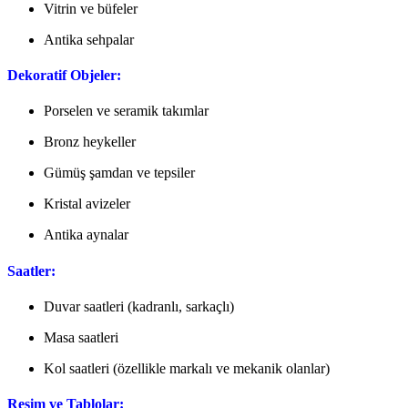
Vitrin ve büfeler
Antika sehpalar
Dekoratif Objeler:
Porselen ve seramik takımlar
Bronz heykeller
Gümüş şamdan ve tepsiler
Kristal avizeler
Antika aynalar
Saatler:
Duvar saatleri (kadranlı, sarkaçlı)
Masa saatleri
Kol saatleri (özellikle markalı ve mekanik olanlar)
Resim ve Tablolar: