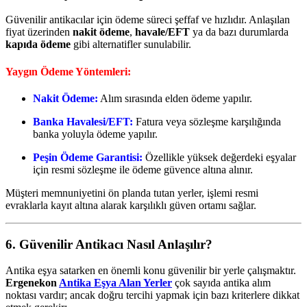
Güvenilir antikacılar için ödeme süreci şeffaf ve hızlıdır. Anlaşılan
fiyat üzerinden
nakit ödeme
,
havale/EFT
ya da bazı durumlarda
kapıda ödeme
gibi alternatifler sunulabilir.
Yaygın Ödeme Yöntemleri:
Nakit Ödeme:
Alım sırasında elden ödeme yapılır.
Banka Havalesi/EFT:
Fatura veya sözleşme karşılığında
banka yoluyla ödeme yapılır.
Peşin Ödeme Garantisi:
Özellikle yüksek değerdeki eşyalar
için resmi sözleşme ile ödeme güvence altına alınır.
Müşteri memnuniyetini ön planda tutan yerler, işlemi resmi
evraklarla kayıt altına alarak karşılıklı güven ortamı sağlar.
6. Güvenilir Antikacı Nasıl Anlaşılır?
Antika eşya satarken en önemli konu güvenilir bir yerle çalışmaktır.
Ergenekon
Antika Eşya Alan Yerler
çok sayıda antika alım
noktası vardır; ancak doğru tercihi yapmak için bazı kriterlere dikkat