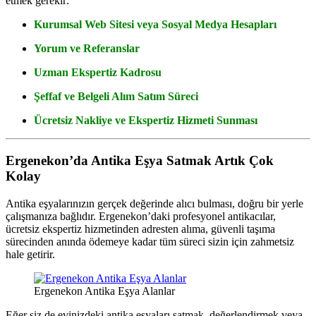
etmek gerekir:
Kurumsal Web Sitesi veya Sosyal Medya Hesapları
Yorum ve Referanslar
Uzman Ekspertiz Kadrosu
Şeffaf ve Belgeli Alım Satım Süreci
Ücretsiz Nakliye ve Ekspertiz Hizmeti Sunması
Ergenekon’da Antika Eşya Satmak Artık Çok
Kolay
Antika eşyalarınızın gerçek değerinde alıcı bulması, doğru bir yerle
çalışmanıza bağlıdır. Ergenekon’daki profesyonel antikacılar,
ücretsiz ekspertiz hizmetinden adresten alıma, güvenli taşıma
sürecinden anında ödemeye kadar tüm süreci sizin için zahmetsiz
hale getirir.
Ergenekon Antika Eşya Alanlar
Eğer siz de evinizdeki antika eşyaları satmak, değerlendirmek veya