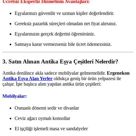
Ücretsiz Ekspertiz Hizmetinin Avantajları:
Eşyalarınızı güvenilir ve uzman kişiler değerlendirir.
Gereksiz pazarlık süreçleri olmadan net fiyat alırsınız.
Eşyalarınızın gerçek değerini öğrenirsiniz.
Satmaya karar vermezseniz bile ücret ödemezsiniz.
3. Satın Alınan Antika Eşya Çeşitleri Nelerdir?
Antika denilince akla sadece mobilyalar gelmemelidir.
Ergenekon
Antika Eşya Alan Yerler
oldukça geniş bir ürün yelpazesi ile
çalışır. İşte başlıca alım yapılan antika ürün çeşitleri:
Mobilyalar:
Osmanlı dönemi sedir ve divanlar
Ceviz ağacı oymalı konsollar
El işçiliği işlemeli masa ve sandalyeler