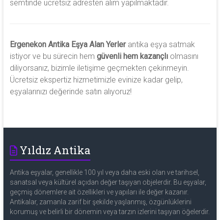
semtinde ücretsiz adresten alım yapılmaktadır.
Ergenekon Antika Eşya Alan Yerler
antika eşya satmak
istiyor ve bu sürecin hem
güvenli hem kazançlı
olmasını
diliyorsanız, bizimle iletişime geçmekten çekinmeyin.
Ücretsiz ekspertiz hizmetimizle evinize kadar gelip,
eşyalarınızı değerinde satın alıyoruz!
Yıldız Antika
Antika eşyalar, genellikle 100 yıl veya daha eski olan ve tarihsel,
sanatsal veya kültürel açıdan değer taşıyan objelerdir. Bu eşyalar,
geçmiş dönemlere ait özellikleri ve yapıları ile değer kazanır.
Antikalar, zamanla zarif bir şekilde yaşlanmış, özgünlüklerini
korumuş ve belirli bir dönemin veya tarzın izlerini taşıyan öğelerdir.