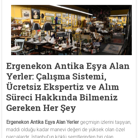
antika
heykel,
antika
porselen
ve
antika
saat
alıyoruz.
Ergenekon Antika Eşya Alan
Yerler: Çalışma Sistemi,
Ücretsiz Ekspertiz ve Alım
Süreci Hakkında Bilmeniz
Gereken Her Şey
Ergenekon Antika Eşya Alan Yerler
geçmişin izlerini taşıyan,
maddi olduğu kadar manevi değeri de yüksek olan özel
parçalardır. İstanbul’un köklü semtlerinden biri olan