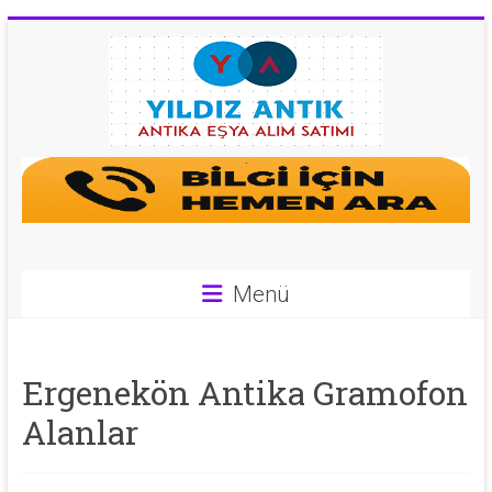
Skip
to
content
Antika
Eşya
Alan
Yerler
Menü
|
0
Ergenekön Antika Gramofon
543
Alanlar
592