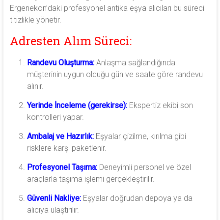
Ergenekon’daki profesyonel antika eşya alıcıları bu süreci
titizlikle yönetir.
Adresten Alım Süreci:
Randevu Oluşturma:
Anlaşma sağlandığında
müşterinin uygun olduğu gün ve saate göre randevu
alınır.
Yerinde İnceleme (gerekirse):
Ekspertiz ekibi son
kontrolleri yapar.
Ambalaj ve Hazırlık:
Eşyalar çizilme, kırılma gibi
risklere karşı paketlenir.
Profesyonel Taşıma:
Deneyimli personel ve özel
araçlarla taşıma işlemi gerçekleştirilir.
Güvenli Nakliye:
Eşyalar doğrudan depoya ya da
alıcıya ulaştırılır.