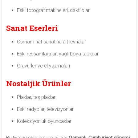
Eski fotoğraf makineleri, daktilolar
Sanat Eserleri
Osmanlı hat sanatına ait levhalar
Eski ressamlara ait yağlı boya tablolar
Gravürler ve el yazmaları
Nostaljik Ürünler
Plaklar, taş plaklar
Eski radyolar, televizyonlar
Koleksiyonluk oyuncaklar
Bu listeye ek olarak, özellikle
Osmanlı, Cumhuriyet dönemi