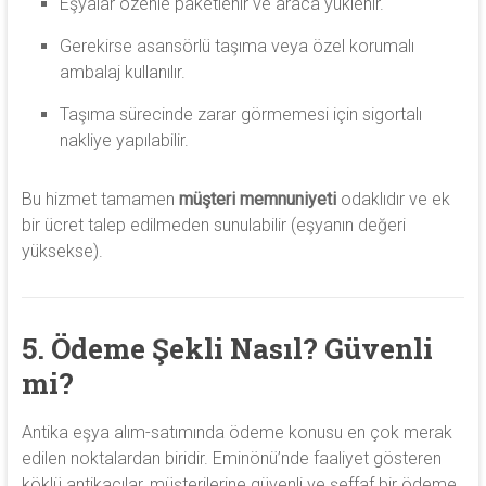
Eşyalar özenle paketlenir ve araca yüklenir.
Gerekirse asansörlü taşıma veya özel korumalı
ambalaj kullanılır.
Taşıma sürecinde zarar görmemesi için sigortalı
nakliye yapılabilir.
Bu hizmet tamamen
müşteri memnuniyeti
odaklıdır ve ek
bir ücret talep edilmeden sunulabilir (eşyanın değeri
yüksekse).
5. Ödeme Şekli Nasıl? Güvenli
mi?
Antika eşya alım-satımında ödeme konusu en çok merak
edilen noktalardan biridir. Eminönü’nde faaliyet gösteren
köklü antikacılar, müşterilerine güvenli ve şeffaf bir ödeme