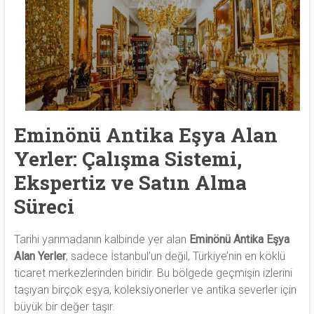
antika
heykel,
antika
porselen
ve
antika
saat
alıyoruz.
Eminönü Antika Eşya Alan
Yerler: Çalışma Sistemi,
Ekspertiz ve Satın Alma
Süreci
Tarihi yarımadanın kalbinde yer alan
Eminönü Antika Eşya
Alan Yerler
, sadece İstanbul’un değil, Türkiye’nin en köklü
ticaret merkezlerinden biridir. Bu bölgede geçmişin izlerini
taşıyan birçok eşya, koleksiyonerler ve antika severler için
büyük bir değer taşır.