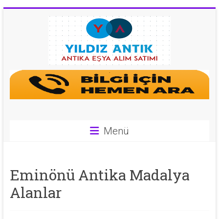
Skip
to
content
Antika
Eşya
Alan
Yerler
Menü
|
0
Eminönü Antika Madalya
543
Alanlar
592