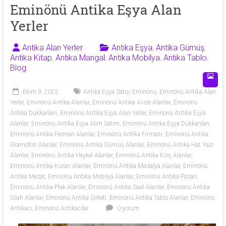
53
Eminönü Antika Eşya Alan
Yerler
50
Antika Alan Yerler
Antika Eşya
,
Antika Gümüş
,
Antika
Antika Kitap
,
Antika Mangal
,
Antika Mobilya
,
Antika Tablo
,
eşya
Blog
alan
yerler
Ekim 9, 2025
Antika Eşya Satışı Eminönü
,
Eminönü Antika Alan
olarak
Yerler
,
Eminönü Antika Alanlar
,
Eminönü Antika Avize Alanlar
,
Eminönü
antika
Antika Dükkanları
,
Eminönü Antika Eşya Alan Yerler
,
Eminönü Antika Eşya
tablo,
Alanlar
,
Eminönü Antika Eşya Alım Satım
,
Eminönü Antika Eşya Dükkanları
,
Eminönü Antika Ferman Alanlar
,
Eminönü Antika Firması
,
Eminönü Antika
antika
Gramofon Alanlar
,
Eminönü Antika Gümüş Alanlar
,
Eminönü Antika Hat Yazı
plak,
Alanlar
,
Eminönü Antika Heykel Alanlar
,
Eminönü Antika Kılıç Alanlar
,
antika
Eminönü Antika Kuran Alanlar
,
Eminönü Antika Madalya Alanlar
,
Eminönü
mobilya,
Antika Mezat
,
Eminönü Antika Mobilya Alanlar
,
Eminönü Antika Pazarı
,
antika
Eminönü Antika Plak Alanlar
,
Eminönü Antika Saat Alanlar
,
Eminönü Antika
silah,
Silah Alanlar
,
Eminönü Antika Şirketi
,
Eminönü Antika Tablo Alanlar
,
Eminönü
antika
Antikacı
,
Eminönü Antikacılar
0 yorum
obje,