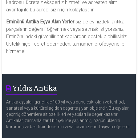
kadrosu, ücretsiz ekspertiz hizmeti ve adresten alım
avantajı ile bu süreci sizin için kolaylaştırır.
Eminönü Antika Eşya Alan Yerler
siz de evinizdeki antika
parçaların değerini öğrenmek veya satmak istiyorsanız,
Eminönü’ndeki güvenilir antikacılardan destek alabilirsiniz.
Üstelik hiçbir ücret ödemeden, tamamen profesyonel bir
hizmetle!
Yıldız Antika
Antika eşyalar, genellikle 100 yıl veya daha eski olan ve tarihsel,
sanatsal veya kültürel açıdan değer taşıyan objelerdir. Bu eşyalar,
geçmiş dönemlere ait özellikleri ve yapıları ile değer kazanır.
Antikalar, zamanla zarif bir şekilde yaşlanmış, özgünlüklerini
korumuş ve belirli bir dönemin veya tarzın izlerini taşıyan öğelerdir.