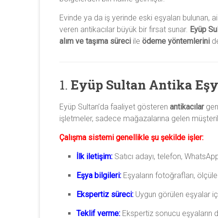
ve
Evinde ya da iş yerinde eski eşyaları bulunan, 
antika
veren antikacılar büyük bir fırsat sunar.
Eyüp Su
saat
alım ve taşıma süreci
ile
ödeme yöntemlerini
de
alıyoruz.
1.
Eyüp Sultan Antika Eşy
Eyüp Sultan’da faaliyet gösteren
antikacılar
gene
işletmeler, sadece mağazalarına gelen müşteril
Çalışma sistemi genellikle şu şekilde işler:
İlk iletişim:
Satıcı adayı, telefon, WhatsApp 
Eşya bilgileri:
Eşyaların fotoğrafları, ölçüleri
Ekspertiz süreci:
Uygun görülen eşyalar içi
Teklif verme:
Ekspertiz sonucu eşyaların değ