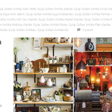
üp Sultan Antika Alan Yerler
,
Eyüp Sultan Antika Alanlar
,
Eyüp Sultan Antika Avize Ala
ka Eşya Alım Satım
,
Eyüp Sultan Antika Eşya Dükkanları
,
Eyüp Sultan Antika Ferman 
ltan Antika Hat Yazı Alanlar
,
Eyüp Sultan Antika Heykel Alanlar
,
Eyüp Sultan Antika Kı
n Antika Mobilya Alanlar
,
Eyüp Sultan Antika Pazarı
,
Eyüp Sultan Antika Plak Alanlar
,
lanlar
,
Eyüp Sultan Antikacı
,
Eyüp Sultan Antikacılar
0 yorum
a
ğu