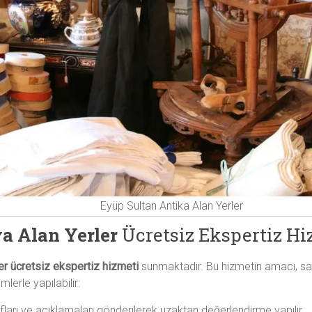
Eyüp Sultan Antika Alan Yerler
a Alan Yerler
Ücretsiz Ekspertiz Hi
yer ücretsiz ekspertiz hizmeti
sunmaktadır. Bu hizmetin amacı, satı
lerle yapılabilir:
fları ve açıklamaları gönderilerek uzaktan değerlendirme yapılır.