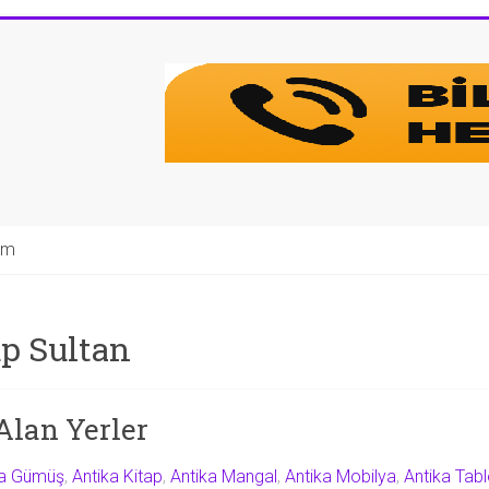
şim
üp Sultan
Alan Yerler
ka Gümüş
,
Antika Kitap
,
Antika Mangal
,
Antika Mobilya
,
Antika Tab