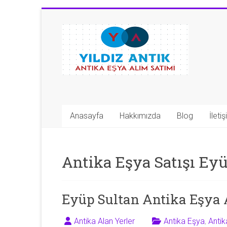
Skip
to
Antika
content
Eşya
Alan
Yerler
|
Anasayfa
Hakkımızda
Blog
İleti
0
543
Antika Eşya Satışı Ey
592
53
Eyüp Sultan Antika Eşya 
50
Antika Alan Yerler
Antika Eşya
,
Anti