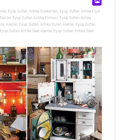
nlar
,
Eyüp Sultan Antika Dükkanları
,
Eyüp Sultan Antika Eşya
Alanlar
,
Eyüp Sultan Antika Firması
,
Eyüp Sultan Antika
lıç Alanlar
,
Eyüp Sultan Antika Kuran Alanlar
,
Eyüp Sultan
Eyüp Sultan Antika Saat Alanlar
,
Eyüp Sultan Antika Silah