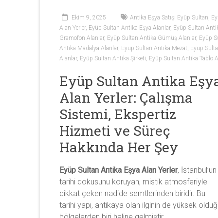
Antika
Ekim 9, 2025
Antika Eşya Satışı Eyüp Sultan
,
Ey
eşya
Alan Yerler
,
Eyüp Sultan Antika Eşya Alanlar
,
Eyüp Sultan Anti
alan
Gramofon Alanlar
,
Eyüp Sultan Antika Gümüş Alanlar
,
Eyüp Su
yerler
Antika Madalya Alanlar
,
Eyüp Sultan Antika Mezat
,
Eyüp Sulta
olarak
Alanlar
,
Eyüp Sultan Antika Şirketi
,
Eyüp Sultan Antika Tablo A
antika
Eyüp Sultan Antika Eşy
tablo,
antika
Alan Yerler: Çalışma
plak,
Sistemi, Ekspertiz
antika
mobilya,
Hizmeti ve Süreç
antika
Hakkında Her Şey
silah,
antika
Eyüp Sultan Antika Eşya Alan Yerler
, İstanbul’un
obje,
tarihi dokusunu koruyan, mistik atmosferiyle
antika
dikkat çeken nadide semtlerinden biridir. Bu
heykel,
tarihi yapı, antikaya olan ilginin de yüksek oldu
antika
bölgelerden biri haline gelmiştir.
porselen