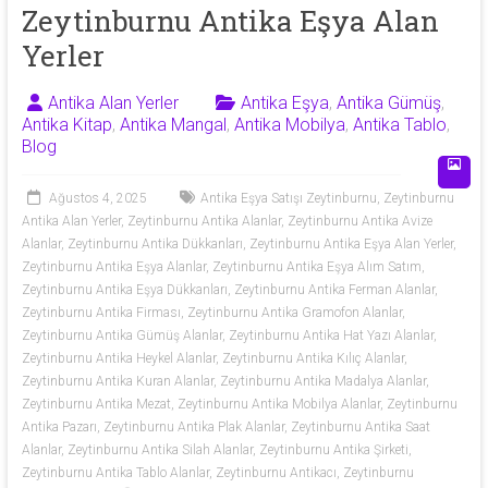
53
Zeytinburnu Antika Eşya Alan
Yerler
50
Antika Alan Yerler
Antika Eşya
,
Antika Gümüş
,
Antika
Antika Kitap
,
Antika Mangal
,
Antika Mobilya
,
Antika Tablo
,
eşya
Blog
alan
yerler
Ağustos 4, 2025
Antika Eşya Satışı Zeytinburnu
,
Zeytinburnu
olarak
Antika Alan Yerler
,
Zeytinburnu Antika Alanlar
,
Zeytinburnu Antika Avize
antika
Alanlar
,
Zeytinburnu Antika Dükkanları
,
Zeytinburnu Antika Eşya Alan Yerler
,
tablo,
Zeytinburnu Antika Eşya Alanlar
,
Zeytinburnu Antika Eşya Alım Satım
,
Zeytinburnu Antika Eşya Dükkanları
,
Zeytinburnu Antika Ferman Alanlar
,
antika
Zeytinburnu Antika Firması
,
Zeytinburnu Antika Gramofon Alanlar
,
plak,
Zeytinburnu Antika Gümüş Alanlar
,
Zeytinburnu Antika Hat Yazı Alanlar
,
antika
Zeytinburnu Antika Heykel Alanlar
,
Zeytinburnu Antika Kılıç Alanlar
,
mobilya,
Zeytinburnu Antika Kuran Alanlar
,
Zeytinburnu Antika Madalya Alanlar
,
antika
Zeytinburnu Antika Mezat
,
Zeytinburnu Antika Mobilya Alanlar
,
Zeytinburnu
silah,
Antika Pazarı
,
Zeytinburnu Antika Plak Alanlar
,
Zeytinburnu Antika Saat
antika
Alanlar
,
Zeytinburnu Antika Silah Alanlar
,
Zeytinburnu Antika Şirketi
,
Zeytinburnu Antika Tablo Alanlar
,
Zeytinburnu Antikacı
,
Zeytinburnu
obje,