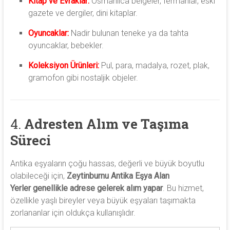
Kitap ve Evraklar:
Osmanlıca belgeler, fermanlar, eski
gazete ve dergiler, dini kitaplar.
Oyuncaklar:
Nadir bulunan teneke ya da tahta
oyuncaklar, bebekler.
Koleksiyon Ürünleri:
Pul, para, madalya, rozet, plak,
gramofon gibi nostaljik objeler.
4.
Adresten Alım ve Taşıma
Süreci
Antika eşyaların çoğu hassas, değerli ve büyük boyutlu
olabileceği için,
Zeytinburnu Antika Eşya Alan
Yerler
genellikle adrese gelerek alım yapar
. Bu hizmet,
özellikle yaşlı bireyler veya büyük eşyaları taşımakta
zorlananlar için oldukça kullanışlıdır.