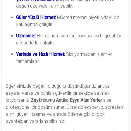
değeri üzerinden alım yapılır.
Güler Yüzlü Hizmet:
Müşteri memnuniyeti odaklı bir
yaklaşımla çalışılır.
Uzmanlık:
Her dönem ve ürün konusunda bilgi sahibi
eksperlerle çalışılır.
Yerinde ve Hızlı Hizmet:
Sizi yormadan işlemler
tamamlanır.
Eğer elinizde değerli olduğunu düşündüğünüz antika
eşyalar varsa ve bunları güvenilir bir şekilde satmak
istiyorsanız,
Zeytinburnu Antika Eşya Alan Yerler
size
profesyonel bir çözüm sunar. Ücretsiz ekspertiz, adresten
alım, güvenli taşıma ve anında ödeme gibi birçok
avantajdan yararlanabilirsiniz.