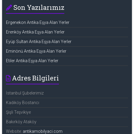
Son Yazılarımız
Ergenekon Antika Eşya Alan Yerler
Erenköy Antika Eşya Alan Yerler
Eyüp Sultan Antika Eşya Alan Yerler
Eminönü Antika Eşya Alan Yerler
Etiler Antika Eşya Alan Yerler
Adres Bilgileri
İstanbul Şubelerimiz
Kadıköy Bostancı
Şişli Teşvikiye
Bakırköy Ataköy
Website:
antikamobilyaci.com