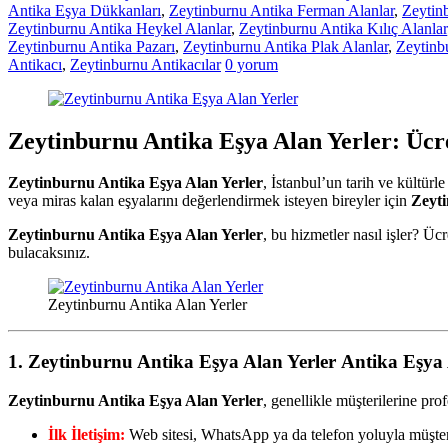
Antika Eşya Dükkanları
,
Zeytinburnu Antika Ferman Alanlar
,
Zeytin
Zeytinburnu Antika Heykel Alanlar
,
Zeytinburnu Antika Kılıç Alanlar
Zeytinburnu Antika Pazarı
,
Zeytinburnu Antika Plak Alanlar
,
Zeytinb
Antikacı
,
Zeytinburnu Antikacılar
0 yorum
Zeytinburnu Antika Eşya Alan Yerler: Ücre
Zeytinburnu Antika Eşya Alan Yerler
, İstanbul’un tarih ve kültür
veya miras kalan eşyalarını değerlendirmek isteyen bireyler için
Zeyti
Zeytinburnu Antika Eşya Alan Yerler
, bu hizmetler nasıl işler? Ü
bulacaksınız.
Zeytinburnu Antika Alan Yerler
1.
Zeytinburnu Antika Eşya Alan Yerler
Antika Eşya A
Zeytinburnu Antika Eşya Alan Yerler
, genellikle müşterilerine prof
İlk İletişim:
Web sitesi, WhatsApp ya da telefon yoluyla müşteriyl