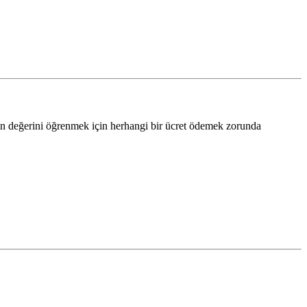
nın değerini öğrenmek için herhangi bir ücret ödemek zorunda