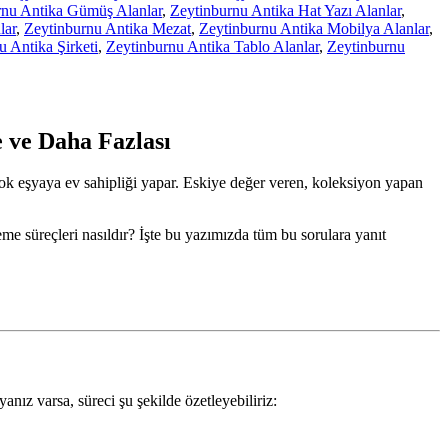
rnu Antika Gümüş Alanlar
,
Zeytinburnu Antika Hat Yazı Alanlar
,
lar
,
Zeytinburnu Antika Mezat
,
Zeytinburnu Antika Mobilya Alanlar
,
u Antika Şirketi
,
Zeytinburnu Antika Tablo Alanlar
,
Zeytinburnu
 ve Daha Fazlası
irçok eşyaya ev sahipliği yapar. Eskiye değer veren, koleksiyon yapan
me süreçleri nasıldır? İşte bu yazımızda tüm bu sorulara yanıt
yanız varsa, süreci şu şekilde özetleyebiliriz: