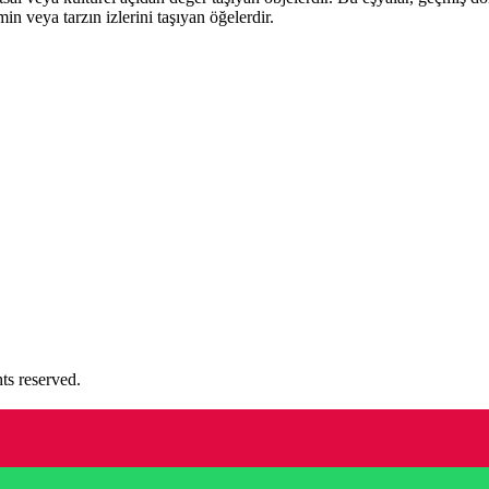
in veya tarzın izlerini taşıyan öğelerdir.
hts reserved.