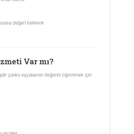
iyasa değeri belirlenir.
izmeti Var mı?
tajdır çünkü eşyalarının değerini öğrenmek için
ı inceler.