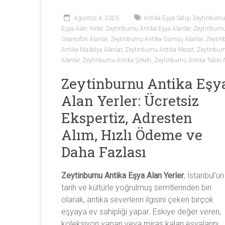
Antika
Ağustos 4, 2025
Antika Eşya Satışı Zeytinburnu
eşya
Eşya Alan Yerler
,
Zeytinburnu Antika Eşya Alanlar
,
Zeytinburnu
alan
Gramofon Alanlar
,
Zeytinburnu Antika Gümüş Alanlar
,
Zeytinb
yerler
Antika Madalya Alanlar
,
Zeytinburnu Antika Mezat
,
Zeytinburn
olarak
Alanlar
,
Zeytinburnu Antika Şirketi
,
Zeytinburnu Antika Tablo A
antika
Zeytinburnu Antika Eşy
tablo,
antika
Alan Yerler: Ücretsiz
plak,
Ekspertiz, Adresten
antika
mobilya,
Alım, Hızlı Ödeme ve
antika
Daha Fazlası
silah,
antika
Zeytinburnu Antika Eşya Alan Yerler
, İstanbul’un
obje,
tarih ve kültürle yoğrulmuş semtlerinden biri
antika
olarak, antika severlerin ilgisini çeken birçok
heykel,
eşyaya ev sahipliği yapar. Eskiye değer veren,
antika
koleksiyon yapan veya miras kalan eşyalarını
porselen