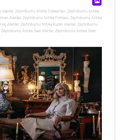
 Alanlar
,
Zeytinburnu Antika Dükkanları
,
Zeytinburnu Antika
rman Alanlar
,
Zeytinburnu Antika Firması
,
Zeytinburnu Antika
ılıç Alanlar
,
Zeytinburnu Antika Kuran Alanlar
,
Zeytinburnu
,
Zeytinburnu Antika Saat Alanlar
,
Zeytinburnu Antika Silah