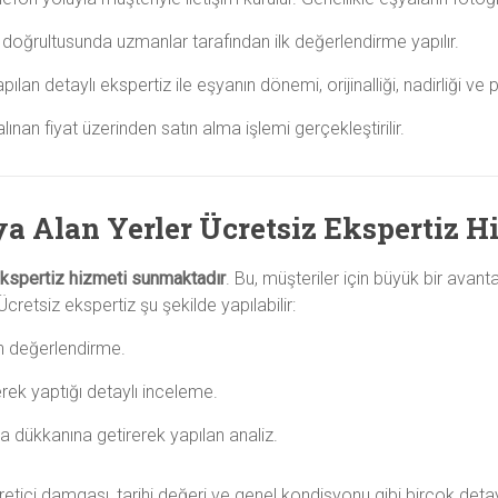
doğrultusunda uzmanlar tarafından ilk değerlendirme yapılır.
lan detaylı ekspertiz ile eşyanın dönemi, orijinalliği, nadirliği ve p
ınan fiyat üzerinden satın alma işlemi gerçekleştirilir.
ya Alan Yerler
Ücretsiz Ekspertiz H
ekspertiz hizmeti sunmaktadır
. Bu, müşteriler için büyük bir avan
retsiz ekspertiz şu şekilde yapılabilir:
n değerlendirme.
rek yaptığı detaylı inceleme.
 dükkanına getirerek yapılan analiz.
etici damgası, tarihi değeri ve genel kondisyonu gibi birçok detay