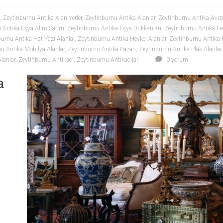
,
Zeytinburnu Antika Alan Yerler
,
Zeytinburnu Antika Alanlar
,
Zeytinburnu Antika Avize
 Antika Eşya Alım Satım
,
Zeytinburnu Antika Eşya Dükkanları
,
Zeytinburnu Antika Fe
urnu Antika Hat Yazı Alanlar
,
Zeytinburnu Antika Heykel Alanlar
,
Zeytinburnu Antika K
u Antika Mobilya Alanlar
,
Zeytinburnu Antika Pazarı
,
Zeytinburnu Antika Plak Alanlar
lanlar
,
Zeytinburnu Antikacı
,
Zeytinburnu Antikacılar
0 yorum
a