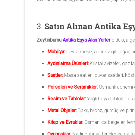
3.
Satın Alınan Antika Eşy
Zeytinburnu
Antika Eşya Alan Yerler
oldukça geni
Mobilya:
Ceviz, meşe, abanoz gibi ağaçlard
Aydınlatma Ürünleri:
Kristal avizeler, gaz la
Saatler:
Masa saatleri, duvar saatleri, köste
Porselen ve Seramikler:
Osmanlı dönemi çi
Resim ve Tablolar:
Yağlı boya tablolar, gra
Metal Objeler:
Bakır, bronz, gümüş ve pirin
Kitap ve Evraklar:
Osmanlıca belgeler, ferman
Oyuncaklar:
Nadir bulunan teneke ya da ta