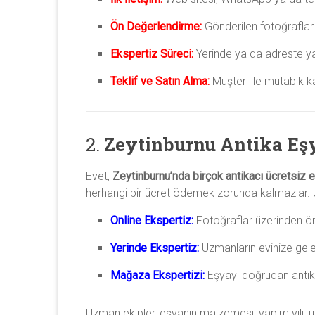
Ön Değerlendirme:
Gönderilen fotoğraflar 
Ekspertiz Süreci:
Yerinde ya da adreste yapı
Teklif ve Satın Alma:
Müşteri ile mutabık kal
2.
Zeytinburnu Antika Eş
Evet,
Zeytinburnu’nda birçok antikacı ücretsiz 
herhangi bir ücret ödemek zorunda kalmazlar. Üc
Online Ekspertiz:
Fotoğraflar üzerinden ö
Yerinde Ekspertiz:
Uzmanların evinize gele
Mağaza Ekspertizi:
Eşyayı doğrudan antika
Uzman ekipler, eşyanın malzemesi, yapım yılı, ür