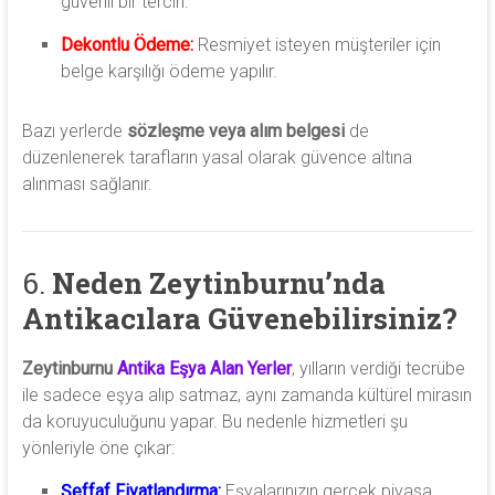
güvenli bir tercih.
Dekontlu Ödeme:
Resmiyet isteyen müşteriler için
belge karşılığı ödeme yapılır.
Bazı yerlerde
sözleşme veya alım belgesi
de
düzenlenerek tarafların yasal olarak güvence altına
alınması sağlanır.
6.
Neden Zeytinburnu’nda
Antikacılara Güvenebilirsiniz?
Zeytinburnu
Antika Eşya Alan Yerler
, yılların verdiği tecrübe
ile sadece eşya alıp satmaz, aynı zamanda kültürel mirasın
da koruyuculuğunu yapar. Bu nedenle hizmetleri şu
yönleriyle öne çıkar:
Şeffaf Fiyatlandırma:
Eşyalarınızın gerçek piyasa