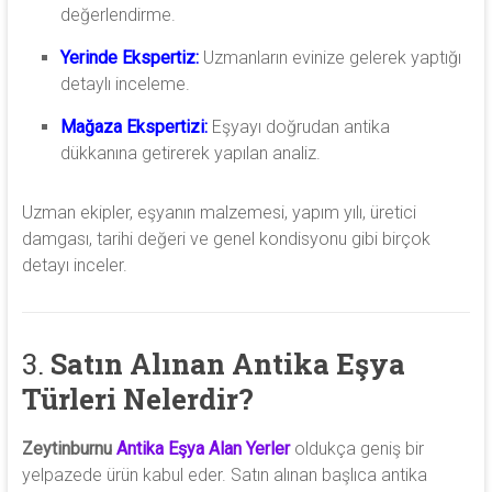
değerlendirme.
Yerinde Ekspertiz:
Uzmanların evinize gelerek yaptığı
detaylı inceleme.
Mağaza Ekspertizi:
Eşyayı doğrudan antika
dükkanına getirerek yapılan analiz.
Uzman ekipler, eşyanın malzemesi, yapım yılı, üretici
damgası, tarihi değeri ve genel kondisyonu gibi birçok
detayı inceler.
3.
Satın Alınan Antika Eşya
Türleri Nelerdir?
Zeytinburnu
Antika Eşya Alan Yerler
oldukça geniş bir
yelpazede ürün kabul eder. Satın alınan başlıca antika