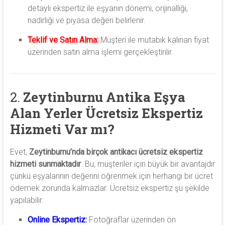
detaylı ekspertiz ile eşyanın dönemi, orijinalliği,
nadirliği ve piyasa değeri belirlenir.
Teklif ve Satın Alma:
Müşteri ile mutabık kalınan fiyat
üzerinden satın alma işlemi gerçekleştirilir.
2.
Zeytinburnu Antika Eşya
Alan Yerler
Ücretsiz Ekspertiz
Hizmeti Var mı?
Evet,
Zeytinburnu’nda birçok antikacı ücretsiz ekspertiz
hizmeti sunmaktadır
. Bu, müşteriler için büyük bir avantajdır
çünkü eşyalarının değerini öğrenmek için herhangi bir ücret
ödemek zorunda kalmazlar. Ücretsiz ekspertiz şu şekilde
yapılabilir:
Online Ekspertiz:
Fotoğraflar üzerinden ön