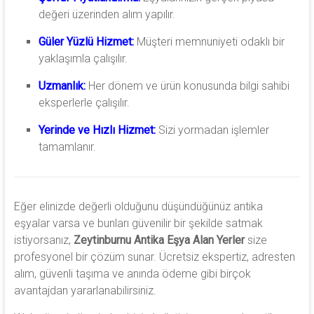
değeri üzerinden alım yapılır.
Güler Yüzlü Hizmet:
Müşteri memnuniyeti odaklı bir
yaklaşımla çalışılır.
Uzmanlık:
Her dönem ve ürün konusunda bilgi sahibi
eksperlerle çalışılır.
Yerinde ve Hızlı Hizmet:
Sizi yormadan işlemler
tamamlanır.
Eğer elinizde değerli olduğunu düşündüğünüz antika
eşyalar varsa ve bunları güvenilir bir şekilde satmak
istiyorsanız,
Zeytinburnu Antika Eşya Alan Yerler
size
profesyonel bir çözüm sunar. Ücretsiz ekspertiz, adresten
alım, güvenli taşıma ve anında ödeme gibi birçok
avantajdan yararlanabilirsiniz.