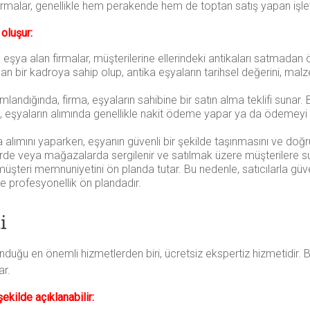
irmalar, genellikle hem perakende hem de toptan satış yapan işle
oluşur:
 eşya alan firmalar, müşterilerine ellerindeki antikaları satmadan 
zman bir kadroya sahip olup, antika eşyaların tarihsel değerini, mal
ndığında, firma, eşyaların sahibine bir satın alma teklifi sunar. B
ma, eşyaların alımında genellikle nakit ödeme yapar ya da ödemeyi 
a alımını yaparken, eşyanın güvenli bir şekilde taşınmasını ve doğ
erde veya mağazalarda sergilenir ve satılmak üzere müşterilere su
müşteri memnuniyetini ön planda tutar. Bu nedenle, satıcılarla güve
 ve profesyonellik ön plandadır.
i
nduğu en önemli hizmetlerden biri, ücretsiz ekspertiz hizmetidir. B
ar.
ekilde açıklanabilir: