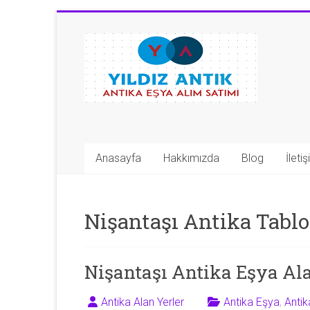
Skip
to
Antika
content
Eşya
Alan
Yerler
|
Anasayfa
Hakkımızda
Blog
İleti
0
543
Nişantaşı Antika Tablo
592
53
Nişantaşı Antika Eşya Ala
50
Antika Alan Yerler
Antika Eşya
,
Anti