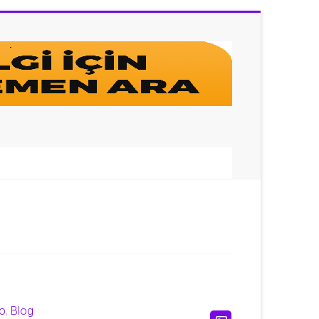
lo
,
Blog