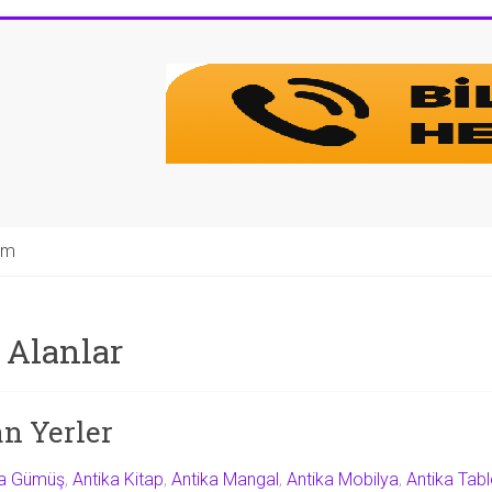
şim
 Alanlar
n Yerler
ka Gümüş
,
Antika Kitap
,
Antika Mangal
,
Antika Mobilya
,
Antika Tab