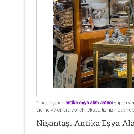
Nişantaşı’nda
antika eşya alım satımı
yapan yerl
biçme ve onlara yönelik ekspertiz hizmetleri d
Nişantaşı Antika Eşya Ala