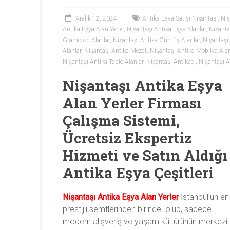
Antika
Aralık 12, 2024
Antika Eşya Satışı Nişantaşı
,
Niş
eşya
Antika Eşya Alan Yerler
,
Nişantaşı Antika Eşya Alanlar
,
Nişanta
alan
Gramofon Alanlar
,
Nişantaşı Antika Gümüş Alanlar
,
Nişantaşı 
yerler
Alanlar
,
Nişantaşı Antika Mezat
,
Nişantaşı Antika Mobilya Alan
olarak
Nişantaşı Antika Tablo Alanlar
,
Nişantaşı Antikacı
,
Nişantaşı A
antika
Nişantaşı Antika Eşya
tablo,
antika
Alan Yerler Firması
plak,
Çalışma Sistemi,
antika
mobilya,
Ücretsiz Ekspertiz
antika
Hizmeti ve Satın Aldığı
silah,
antika
Antika Eşya Çeşitleri
obje,
antika
Nişantaşı Antika Eşya Alan Yerler
İstanbul’un en
heykel,
prestijli semtlerinden birinde olup, sadece
antika
modern alışveriş ve yaşam kültürünün merkezi
porselen