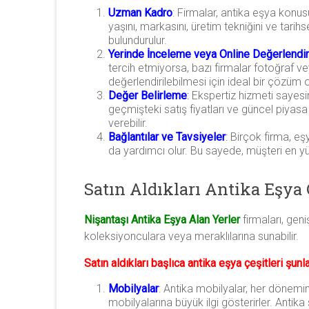
Uzman Kadro
: Firmalar, antika eşya konus
yaşını, markasını, üretim tekniğini ve tari
bulundurulur.
Yerinde İnceleme veya Online Değerlendi
tercih etmiyorsa, bazı firmalar fotoğraf ve
değerlendirilebilmesi için ideal bir çözüm ol
Değer Belirleme
:
Ekspertiz hizmeti sayesind
geçmişteki satış fiyatları ve güncel piyas
verebilir.
Bağlantılar ve Tavsiyeler
:
Birçok firma, eşy
da yardımcı olur. Bu sayede, müşteri en yük
Satın Aldıkları Antika Eşya 
Nişantaşı Antika Eşya Alan Yerler
firmaları, geni
koleksiyonculara veya meraklılarına sunabilir.
Satın aldıkları başlıca antika eşya çeşitleri şunla
Mobilyalar
: Antika mobilyalar, her dönemin
mobilyalarına büyük ilgi gösterirler. Antika 