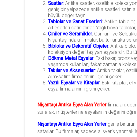
Saatler
:
Antika saatler, özellikle koleksiy
geniş bir yelpazede antika saatleri satın 
büyük değer taşır.
Tablolar ve Sanat Eserleri
: Antika tablolar
ait eserleri satın alırlar. Yağlı boya tablola
Çiniler ve Seramikler
: Osmanlı ve Selçuklu
Nişantaşı’ndaki firmalar, bu tür antika ser
Biblolar ve Dekoratif Objeler
: Antika bibl
koleksiyon değeri taşıyan eşyalardır. Bu tü
Dökme Metal Eşyalar
: Eski bakır, bronz 
yaşamda kullanılan, fakat zamanla koleks
Takılar ve Aksesuarlar
:
Antika takılar, özel
alım-satım firmalarının ilgisini çeker.
Yazılı Eşyalar ve Kitaplar
: Eski kitaplar, e
eşya firmalarının ilgisini çeker.
Nişantaşı Antika Eşya Alan Yerler
firmaları, geçm
sunarak, müşterilerine eşyalarının değerini öğren
Nişantaşı Antika Eşya Alan Yerler
geniş bir ürün
satarlar. Bu firmalar, sadece alışveriş yapmak i