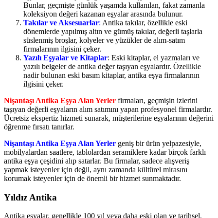
Bunlar, geçmişte günlük yaşamda kullanılan, fakat zamanla
koleksiyon değeri kazanan eşyalar arasında bulunur.
Takılar ve Aksesuarlar
:
Antika takılar, özellikle eski
dönemlerde yapılmış altın ve gümüş takılar, değerli taşlarla
süslenmiş broşlar, kolyeler ve yüzükler de alım-satım
firmalarının ilgisini çeker.
Yazılı Eşyalar ve Kitaplar
: Eski kitaplar, el yazmaları ve
yazılı belgeler de antika değer taşıyan eşyalardır. Özellikle
nadir bulunan eski basım kitaplar, antika eşya firmalarının
ilgisini çeker.
Nişantaşı Antika Eşya Alan Yerler
firmaları, geçmişin izlerini
taşıyan değerli eşyaların alım satımını yapan profesyonel firmalardır.
Ücretsiz ekspertiz hizmeti sunarak, müşterilerine eşyalarının değerini
öğrenme fırsatı tanırlar.
Nişantaşı Antika Eşya Alan Yerler
geniş bir ürün yelpazesiyle,
mobilyalardan saatlere, tablolardan seramiklere kadar birçok farklı
antika eşya çeşidini alıp satarlar. Bu firmalar, sadece alışveriş
yapmak isteyenler için değil, aynı zamanda kültürel mirasını
korumak isteyenler için de önemli bir hizmet sunmaktadır.
Yıldız Antika
Antika eşyalar, genellikle 100 yıl veya daha eski olan ve tarihsel,