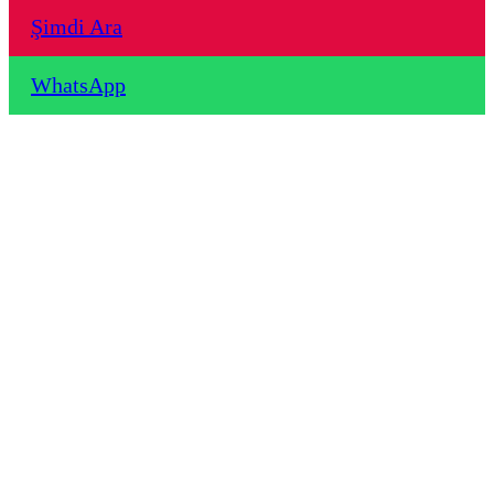
Şimdi Ara
WhatsApp