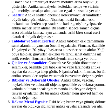
Osmanlı ve Cumhuriyet dönemi mobilyalarına büyük ilgi
gösterirler. Antika sandalyeler, koltuklar, sehpa ve vitrinler
gibi mobilyalar sıkça alınıp satılan eşyalar arasında yer alır.
Saatler
:
Antika saatler, özellikle koleksiyoncular tarafından
büyük talep görmektedir. Nişantaşı’ndaki firmalar, eski
mekanik saatlerden cep saatlerine kadar geniş bir yelpazede
antika saatleri satın alırlar. Bu saatler, sadece zaman ölçme
aracı olmakla kalmaz, aynı zamanda tarihi birer sanat eseri
olarak da büyük değer taşır.
Tablolar ve Sanat Eserleri
: Antika tablolar, eski zamanların
sanat akımlarını yansıtan önemli eşyalardır. Firmalar, özellikle
19. yüzyıl ve 20. yüzyıl başlarına ait eserleri satın alırlar. Yağlı
boya tablolar, gravürler, eskizler ve farklı sanat dallarına ait
antik eserler, firmaların koleksiyonlarında sıkça yer bulur.
Çiniler ve Seramikler
: Osmanlı ve Selçuklu dönemine ait
seramikler, özellikle çini tabaklar ve vazo tarzındaki antika
eşyalar da oldukça talep görür. Nişantaşı’ndaki firmalar, bu tür
antika seramikleri toplar ve satmak isteyenlere değer biçerler.
Biblolar ve Dekoratif Objeler
: Antika biblo, vazolar,
heykelcikler ve dekoratif objeler, genellikle ev dekorasyonuna
katkıda bulunan ancak aynı zamanda koleksiyon değeri
taşıyan eşyalardır. Bu tür antika objeler, hem işlevsel hem de
estetik değer taşır.
Dökme Metal Eşyalar
: Eski bakır, bronz veya gümüş dökme
eşyalar da oldukça ilgi gören antika eşyalar arasında yer alır.