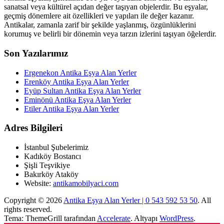
sanatsal veya kültürel açıdan değer taşıyan objelerdir. Bu eşyalar,
geçmiş dönemlere ait özellikleri ve yapıları ile değer kazanır.
Antikalar, zamanla zarif bir şekilde yaşlanmış, özgünlüklerini
korumuş ve belirli bir dönemin veya tarzın izlerini taşıyan öğelerdir.
Son Yazılarımız
Ergenekon Antika Eşya Alan Yerler
Erenköy Antika Eşya Alan Yerler
Eyüp Sultan Antika Eşya Alan Yerler
Eminönü Antika Eşya Alan Yerler
Etiler Antika Eşya Alan Yerler
Adres Bilgileri
İstanbul Şubelerimiz
Kadıköy Bostancı
Şişli Teşvikiye
Bakırköy Ataköy
Website:
antikamobilyaci.com
Copyright © 2026
Antika Eşya Alan Yerler | 0 543 592 53 50
. All
rights reserved.
Tema: ThemeGrill tarafından
Accelerate
. Altyapı
WordPress
.