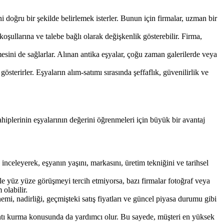
i doğru bir şekilde belirlemek isterler. Bunun için firmalar, uzman bir
koşullarına ve talebe bağlı olarak değişkenlik gösterebilir. Firma,
esini de sağlarlar. Alınan antika eşyalar, çoğu zaman galerilerde veya
sterirler. Eşyaların alım-satımı sırasında şeffaflık, güvenilirlik ve
ahiplerinin eşyalarının değerini öğrenmeleri için büyük bir avantaj
inceleyerek, eşyanın yaşını, markasını, üretim tekniğini ve tarihsel
ile yüz yüze görüşmeyi tercih etmiyorsa, bazı firmalar fotoğraf veya
 olabilir.
emi, nadirliği, geçmişteki satış fiyatları ve güncel piyasa durumu gibi
ğlantı kurma konusunda da yardımcı olur. Bu sayede, müşteri en yüksek