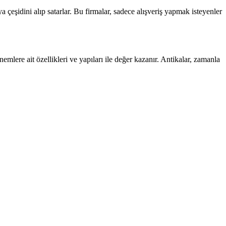
a çeşidini alıp satarlar. Bu firmalar, sadece alışveriş yapmak isteyenler
emlere ait özellikleri ve yapıları ile değer kazanır. Antikalar, zamanla