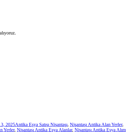
alıyoruz.
13, 2025
Antika Eşya Satışı Nişantaşı
,
Nişantaşı Antika Alan Yerler
,
n Yerler
,
Nişantaşı Antika Eşya Alanlar
,
Nişantaşı Antika Eşya Alım