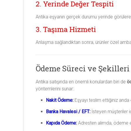
2. Yerinde Değer Tespiti
Antika eşyanın gerçek durumu yerinde görülerek n
3. Taşıma Hizmeti
Anlaşma sağlandıktan sonra, ürünler özel ambalaj
Ödeme Süreci ve Şekilleri
Antika satışında en önemli konulardan biri de
ö
yöntemlerini sunar:
Nakit Ödeme:
Eşyayı teslim ettiğiniz anda 
Banka Havalesi / EFT:
İsteyen müşteriler 
Kapıda Ödeme:
Adresten alımda, ödeme eşy