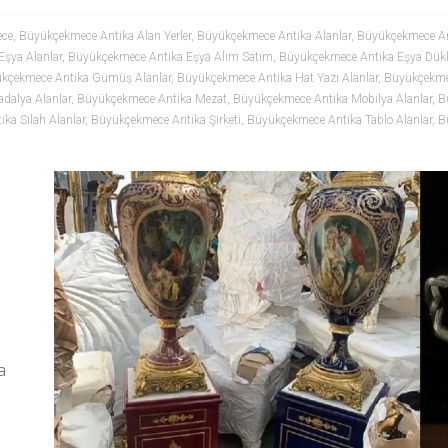
ece
,
Büyükçekmece Antika Alan Yerler
,
Büyükçekmece Antika Alanlar
,
Büyükçekmece Ant
şya Alanlar
,
Büyükçekmece Antika Eşya Alım Satım
,
Büyükçekmece Antika Eşya Dükk
kçekmece Antika Gümüş Alanlar
,
Büyükçekmece Antika Hat Yazı Alanlar
,
Büyükçekmec
dalya Alanlar
,
Büyükçekmece Antika Mezat
,
Büyükçekmece Antika Mobilya Alanlar
,
B
ka Silah Alanlar
,
Büyükçekmece Antika Şirketi
,
Büyükçekmece Antika Tablo Alanlar
,
B
a