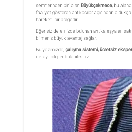
semtlerinden biri olan
Büyükçekmece
, bu alan
ve
faaliyet gösteren antikacılar açısından oldukça
antika
hareketli bir bölgedir.
saat
alıyoruz.
Eğer siz de elinizde bulunan antika eşyaları sa
bilmeniz büyük avantaj sağlar.
Bu yazımızda;
çalışma sistemi, ücretsiz ekspert
detaylı bilgiler bulabilirsiniz.