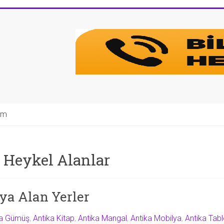
şim
Heykel Alanlar
a Alan Yerler
ka Gümüş
,
Antika Kitap
,
Antika Mangal
,
Antika Mobilya
,
Antika Tab