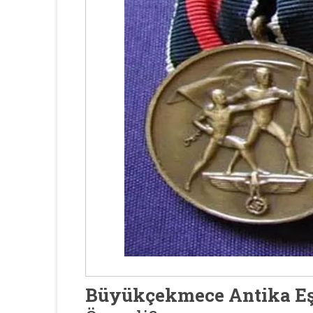
Büyükçekmece Antika Eş