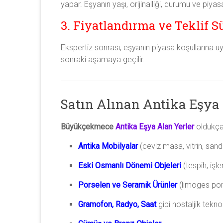
yapar. Eşyanın yaşı, orijinalliği, durumu ve piyas
3. Fiyatlandırma ve Teklif S
Ekspertiz sonrası, eşyanın piyasa koşullarına uygun
sonraki aşamaya geçilir.
Satın Alınan Antika Eşya 
Büyükçekmece
Antika Eşya Alan Yerler
oldukça 
Antika Mobilyalar
(ceviz masa, vitrin, sand
Eski Osmanlı Dönemi Objeleri
(tespih, işle
Porselen ve Seramik Ürünler
(limoges pors
Gramofon, Radyo, Saat
gibi nostaljik teknol