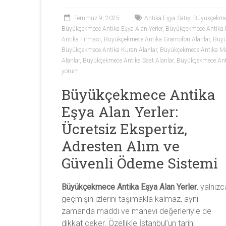
Antika
Temmuz 9, 2025
Antika Eşya Satışı Büyükçekm
eşya
Büyükçekmece Antika Eşya Alan Yerler
,
Büyükçekmece Antika E
alan
Antika Firması
,
Büyükçekmece Antika Gramofon Alanlar
,
Büyü
yerler
Büyükçekmece Antika Kuran Alanlar
,
Büyükçekmece Antika Ma
olarak
Alanlar
,
Büyükçekmece Antika Saat Alanlar
,
Büyükçekmece Anti
antika
yorum
tablo,
Büyükçekmece Antika
antika
plak,
Eşya Alan Yerler:
antika
Ücretsiz Ekspertiz,
mobilya,
antika
Adresten Alım ve
silah,
Güvenli Ödeme Sistemi
antika
obje,
Büyükçekmece Antika Eşya Alan Yerler
, yalnızc
antika
geçmişin izlerini taşımakla kalmaz, aynı
heykel,
zamanda maddi ve manevi değerleriyle de
antika
dikkat çeker. Özellikle İstanbul’un tarihi
porselen