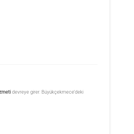
izmeti
devreye girer. Büyükçekmece’deki