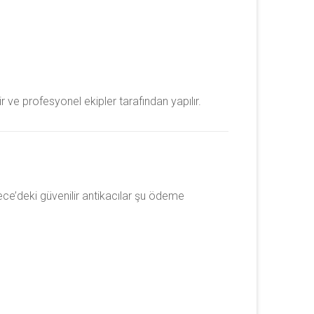
 ve profesyonel ekipler tarafından yapılır.
e’deki güvenilir antikacılar şu ödeme