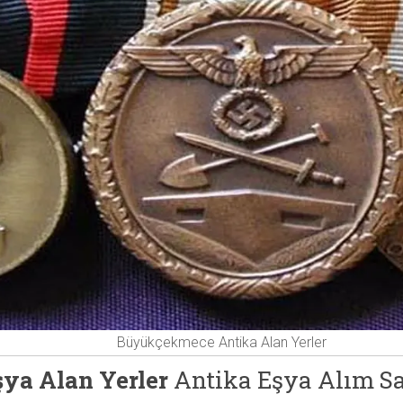
Büyükçekmece Antika Alan Yerler
ya Alan Yerler
Antika Eşya Alım S