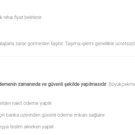
ihai fiyat belirlenir.
larla zarar görmeden taşınır. Taşıma işlemi genellikle ücretsizdir
demenin zamanında ve güvenli şekilde yapılmasıdır
. Büyükçekmec
elden nakit ödeme yapılır.
için banka üzerinden güvenli ödeme imkanı sağlanır.
a teslim alınırken yapılır.