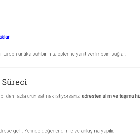
aklar
 türden antika sahibinin taleplerine yanıt verilmesini sağlar.
 Süreci
 birden fazla ürün satmak istiyorsanız,
adresten alım ve taşıma h
drese gelir. Yerinde değerlendirme ve anlaşma yapılır.