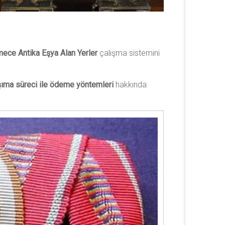
ece Antika Eşya Alan Yerler
çalışma sistemini
taşıma süreci ile ödeme yöntemleri
hakkında