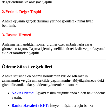
değerlendirme ve anlaşma yapılır.
2. Yerinde Değer Tespiti
Antika eşyanın gerçek durumu yerinde görülerek nihai fiyat
belirlenir.
3. Taşıma Hizmeti
Anlaşma sağlandıktan sonra, ürünler özel ambalajlarla zarar
görmeden taşınır. Taşıma işlemi genellikle ücretsizdir ve profesyonel
ekipler tarafından yapılır.
Ödeme Süreci ve Şekilleri
Antika satışında en önemli konulardan biri de
ödemenin
zamanında ve güvenli şekilde yapılmasıdır
. Büyükçekmece’deki
güvenilir antikacılar şu ödeme yöntemlerini sunar:
Nakit Ödeme:
Eşyayı teslim ettiğiniz anda elden nakit ödeme
yapılır.
Banka Havalesi / EFT:
İsteyen müşteriler için banka