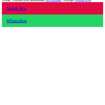
Şimdi Ara
WhatsApp