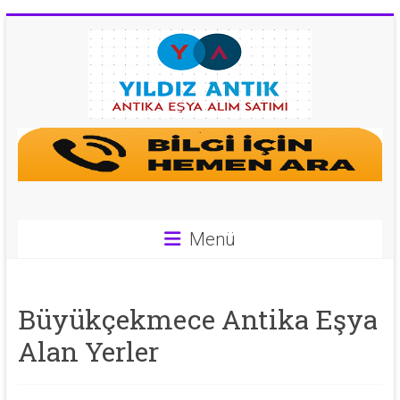
Skip
to
content
Antika
Eşya
Alan
Yerler
Menü
|
0
Büyükçekmece Antika Eşya
543
Alan Yerler
592