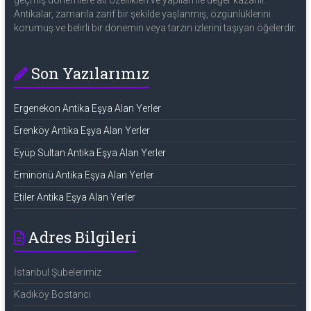
geçmiş dönemlere ait özellikleri ve yapıları ile değer kazanır.
Antikalar, zamanla zarif bir şekilde yaşlanmış, özgünlüklerini
korumuş ve belirli bir dönemin veya tarzın izlerini taşıyan öğelerdir.
Son Yazılarımız
Ergenekon Antika Eşya Alan Yerler
Erenköy Antika Eşya Alan Yerler
Eyüp Sultan Antika Eşya Alan Yerler
Eminönü Antika Eşya Alan Yerler
Etiler Antika Eşya Alan Yerler
Adres Bilgileri
İstanbul Şubelerimiz
Kadıköy Bostancı