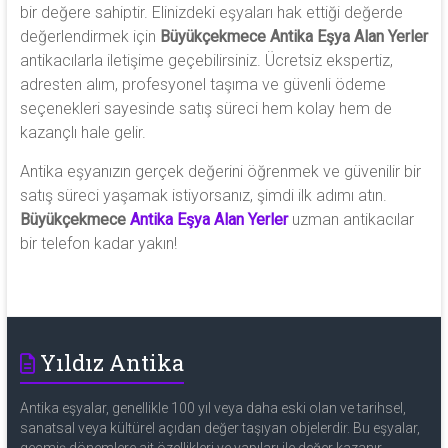
bir değere sahiptir. Elinizdeki eşyaları hak ettiği değerde
değerlendirmek için
Büyükçekmece Antika Eşya Alan Yerler
antikacılarla iletişime geçebilirsiniz. Ücretsiz ekspertiz,
adresten alım, profesyonel taşıma ve güvenli ödeme
seçenekleri sayesinde satış süreci hem kolay hem de
kazançlı hale gelir.
Antika eşyanızın gerçek değerini öğrenmek ve güvenilir bir
satış süreci yaşamak istiyorsanız, şimdi ilk adımı atın.
Büyükçekmece
Antika Eşya Alan Yerler
uzman antikacılar
bir telefon kadar yakın!
Yıldız Antika
Antika eşyalar, genellikle 100 yıl veya daha eski olan ve tarihsel,
sanatsal veya kültürel açıdan değer taşıyan objelerdir. Bu eşyalar,