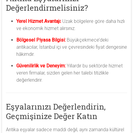
Değerlendirmelisiniz?
Yerel Hizmet Avantajı:
Uzak bölgelere göre daha hızlı
ve ekonomik hizmet alırsınız.
Bölgesel Piyasa Bilgisi:
Büyükçekmece’deki
antikacılar, İstanbul içi ve çevresindeki fiyat dengesine
hâkimdir.
Güvenilirlik ve Deneyim:
Yıllardır bu sektörde hizmet
veren firmalar, sizden gelen her talebi titizlikle
değerlendirir.
Eşyalarınızı Değerlendirin,
Geçmişinize Değer Katın
Antika eşyalar sadece maddi değil, aynı zamanda kültürel