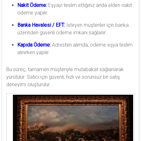
Nakit Ödeme:
Eşyayı teslim ettiğiniz anda elden nakit
ödeme yapılır.
Banka Havalesi / EFT:
İsteyen müşteriler için banka
üzerinden güvenli ödeme imkanı sağlanır.
Kapıda Ödeme:
Adresten alımda, ödeme eşya teslim
alınırken yapılır.
Bu süreç, tamamen müşteriyle mutabakat sağlanarak
yürütülür. Satıcı için güvenli, hızlı ve sorunsuz bir satış
deneyimi oluşturulur.