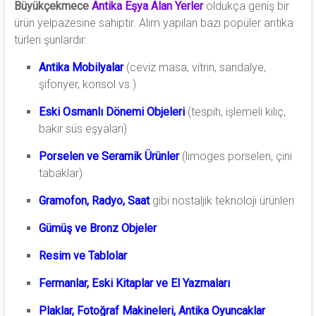
Büyükçekmece
Antika Eşya Alan Yerler
oldukça geniş bir
ürün yelpazesine sahiptir. Alım yapılan bazı popüler antika
türleri şunlardır:
Antika Mobilyalar
(ceviz masa, vitrin, sandalye,
şifonyer, konsol vs.)
Eski Osmanlı Dönemi Objeleri
(tespih, işlemeli kılıç,
bakır süs eşyaları)
Porselen ve Seramik Ürünler
(limoges porselen, çini
tabaklar)
Gramofon, Radyo, Saat
gibi nostaljik teknoloji ürünleri
Gümüş ve Bronz Objeler
Resim ve Tablolar
Fermanlar, Eski Kitaplar ve El Yazmaları
Plaklar, Fotoğraf Makineleri, Antika Oyuncaklar