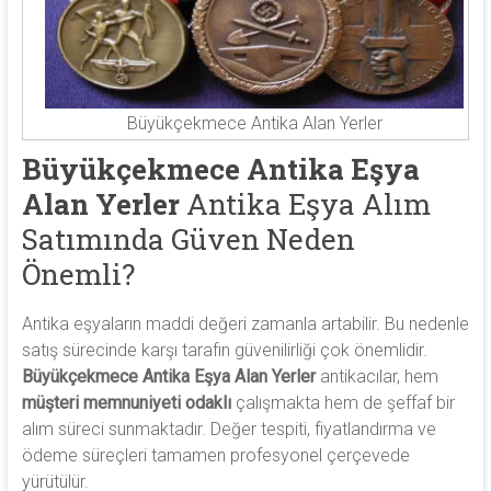
Büyükçekmece Antika Alan Yerler
Büyükçekmece Antika Eşya
Alan Yerler
Antika Eşya Alım
Satımında Güven Neden
Önemli?
Antika eşyaların maddi değeri zamanla artabilir. Bu nedenle
satış sürecinde karşı tarafın güvenilirliği çok önemlidir.
Büyükçekmece Antika Eşya Alan Yerler
antikacılar, hem
müşteri memnuniyeti odaklı
çalışmakta hem de şeffaf bir
alım süreci sunmaktadır. Değer tespiti, fiyatlandırma ve
ödeme süreçleri tamamen profesyonel çerçevede
yürütülür.