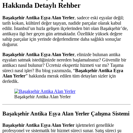
Hakkında Detaylı Rehber
Başakşehir Antika Eşya Alan Yerler
, sadece eski eşyalar değil;
tarih kokan, kültürel değer taşıyan, nadide parçalar olarak kabul
edilir. İstanbul’un hızla gelişen ilçelerinden biri olan Başakşehir’de,
antikaya ilgi her geçen gün artmaktadır. Özellikle yüksek değere
sahip parçalar için yerinde değerlendirme daha sağlıklı sonuçlar
doğurur.
Başakşehir Antika Eşya Alan Yerler
, elinizde bulunan antika
eşyaları satmak istediğinizde nereden başlamalısınız? Güvenilir bir
antikacı nasıl bulunur? Ücretsiz ekspertiz hizmeti var mı? Taşıma
süreci nasıl işler? Bu blog yazımızda, “
Başakşehir Antika Eşya
Alan Yerler
” hakkında merak edilen tüm detayları sizler için
derledik.
Başakşehir Antika Alan Yerler
Başakşehir Antika Eşya Alan Yerler
Çalışma Sistemi
Başakşehir Antika Eşya Alan Yerler
işletmeleri genellikle
profesyonel ve sistematik bir hizmet süreci sunar. Satış süreci şu