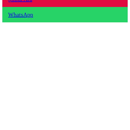
WhatsApp