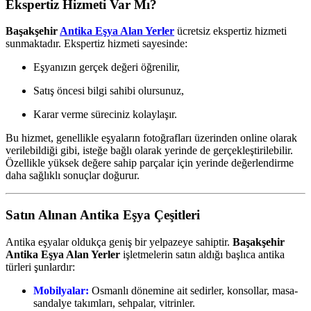
Ekspertiz Hizmeti Var Mı?
Başakşehir
Antika Eşya Alan Yerler
ücretsiz ekspertiz hizmeti
sunmaktadır. Ekspertiz hizmeti sayesinde:
Eşyanızın gerçek değeri öğrenilir,
Satış öncesi bilgi sahibi olursunuz,
Karar verme süreciniz kolaylaşır.
Bu hizmet, genellikle eşyaların fotoğrafları üzerinden online olarak
verilebildiği gibi, isteğe bağlı olarak yerinde de gerçekleştirilebilir.
Özellikle yüksek değere sahip parçalar için yerinde değerlendirme
daha sağlıklı sonuçlar doğurur.
Satın Alınan Antika Eşya Çeşitleri
Antika eşyalar oldukça geniş bir yelpazeye sahiptir.
Başakşehir
Antika Eşya Alan Yerler
işletmelerin satın aldığı başlıca antika
türleri şunlardır:
Mobilyalar:
Osmanlı dönemine ait sedirler, konsollar, masa-
sandalye takımları, sehpalar, vitrinler.