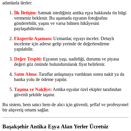
adımlarla ilerler:
İlk İletişim:
Satmak istediğiniz antika eşya hakkında ön bilgi
vermeniz beklenir. Bu aşamada eşyanın fotoğrafını
gönderebilir, yaşını ve varsa bilinen hikâyesini
paylaşabilirsiniz.
Ekspertiz Aşaması:
Uzmanlar, eşyayı inceler. Detaylı
inceleme için adrese gelip yerinde de değerlendirme
yapılabilir.
Değer Tespiti:
Eşyanın yaşı, nadirliği, durumu ve piyasa
değeri göz önünde bulundurularak fiyat belirlenir.
Satın Alma:
Taraflar anlaşmaya vardıktan sonra nakit ya da
banka yolu ile ödeme yapılır.
Taşıma ve Nakliye:
Antika eşyalar özel ekipler tarafından
güvenli şekilde taşınır.
Bu sistem, hem satıcı hem de alıcı için güvenli, şeffaf ve profesyonel
bir alışveriş ortamı sağlar.
Başakşehir Antika Eşya Alan Yerler Ücretsiz