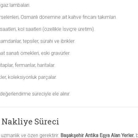
 gaz lambaları.
selenleri, Osmanlı dönemine ait kahve fincanı takımları.
atleri, kol saatleri (özellikle İsviçre üretimi).
amdanlar, tepsiler, sürahi ve ibrikler.
at sanatı örnekleri, eski gravürler.
aplar, fermanlar, haritalar.
er, koleksiyonluk parçalar.
değerlendirme süreciyle ele alınır.
 Nakliye Süreci
 uzmanlık ve özen gerektirir.
Başakşehir Antika Eşya Alan Yerler
,