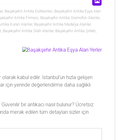
ar
,
Başakşehir Antika Dükkanları
,
Başakşehir Antika Eşya Alan
şakşehir Antika Firması
,
Başakşehir Antika Gramofon Alanlar
,
Antika Kuran Alanlar
,
Başakşehir Antika Madalya Alanlar
,
r
,
Başakşehir Antika Silah Alanlar
,
Başakşehir Antika Şirketi
,
olarak kabul edilir. İstanbul’un hızla gelişen
lar için yerinde değerlendirme daha sağlıklı
Güvenilir bir antikacı nasıl bulunur? Ücretsiz
ında merak edilen tüm detayları sizler için