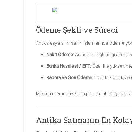
Ödeme Şekli ve Süreci
Antika eşya alım-satım işlemlerinde ödeme yö
Nakit Ödeme:
Anlaşma sağlandığı anda, ad
Banka Havalesi / EFT:
Özellikle yüksek mebl
Kapora ve Son Ödeme:
Özellikle koleksiyo
Müşteri memnuniyeti ön planda tutulduğu için 
Antika Satmanın En Kolay