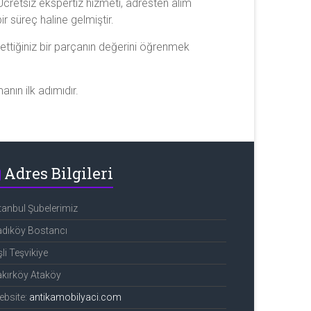
Ücretsiz ekspertiz hizmeti, adresten alım
r süreç haline gelmiştir.
ettiğiniz bir parçanın değerini öğrenmek
nın ilk adımıdır.
Adres Bilgileri
tanbul Şubelerimiz
dıköy Bostancı
şli Teşvikiye
kırköy Ataköy
ebsite:
antikamobilyaci.com