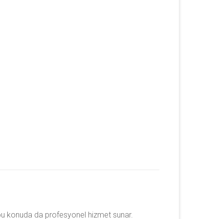
 bu konuda da profesyonel hizmet sunar.