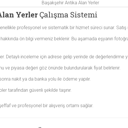
Başakşehir Antika Alan Yerler
lan Yerler
Çalışma Sistemi
enellikle profesyonel ve sistematik bir hizmet süreci sunar. Satış s
hakkında ön bilgi vermeniz beklenir. Bu aşamada eşyanın fotoğrafın
r. Detaylı inceleme için adrese gelip yerinde de değerlendirme yap
umu ve piyasa değeri göz önünde bulundurularak fiyat belirlenir.
onra nakit ya da banka yolu ile ödeme yapılır.
ler tarafından güvenli şekilde taşınır.
şeffaf ve profesyonel bir alışveriş ortamı sağlar.