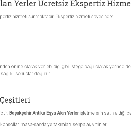
an Yerler Ücretsiz Ekspertiz Hizme
pertiz hizmeti sunmaktadır. Ekspertiz hizmeti sayesinde:
nden online olarak verilebildiği gibi, isteğe bağlı olarak yerinde de
sağlıklı sonuçlar doğurur.
Çeşitleri
ptir.
Başakşehir Antika Eşya Alan Yerler
işletmelerin satın aldığı ba
onsollar, masa-sandalye takımları, sehpalar, vitrinler.