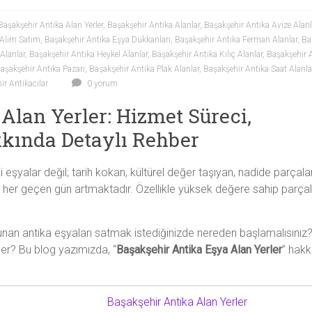
Başakşehir Antika Alan Yerler
,
Başakşehir Antika Alanlar
,
Başakşehir Antika Avize Alanl
 Alım Satım
,
Başakşehir Antika Eşya Dükkanları
,
Başakşehir Antika Ferman Alanlar
,
Ba
Alanlar
,
Başakşehir Antika Heykel Alanlar
,
Başakşehir Antika Kılıç Alanlar
,
Başakşehir 
aşakşehir Antika Pazarı
,
Başakşehir Antika Plak Alanlar
,
Başakşehir Antika Saat Alanla
ir Antikacılar
0 yorum
Alan Yerler: Hizmet Süreci,
kında Detaylı Rehber
 eşyalar değil; tarih kokan, kültürel değer taşıyan, nadide parçalar 
lgi her geçen gün artmaktadır. Özellikle yüksek değere sahip parça
lunan antika eşyaları satmak istediğinizde nereden başlamalısınız? 
ler? Bu blog yazımızda, “
Başakşehir Antika Eşya Alan Yerler
” hakk