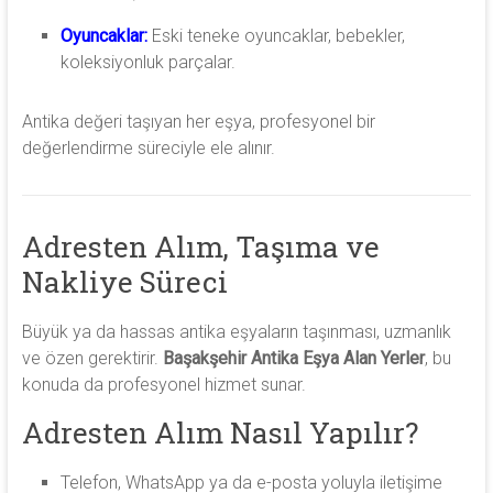
Oyuncaklar:
Eski teneke oyuncaklar, bebekler,
koleksiyonluk parçalar.
Antika değeri taşıyan her eşya, profesyonel bir
değerlendirme süreciyle ele alınır.
Adresten Alım, Taşıma ve
Nakliye Süreci
Büyük ya da hassas antika eşyaların taşınması, uzmanlık
ve özen gerektirir.
Başakşehir Antika Eşya Alan Yerler
, bu
konuda da profesyonel hizmet sunar.
Adresten Alım Nasıl Yapılır?
Telefon, WhatsApp ya da e-posta yoluyla iletişime