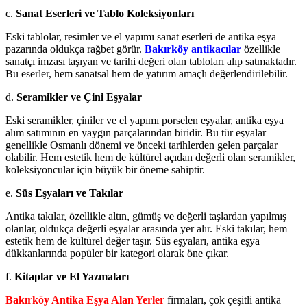
c.
Sanat Eserleri ve Tablo Koleksiyonları
Eski tablolar, resimler ve el yapımı sanat eserleri de antika eşya
pazarında oldukça rağbet görür.
Bakırköy antikacılar
özellikle
sanatçı imzası taşıyan ve tarihi değeri olan tabloları alıp satmaktadır.
Bu eserler, hem sanatsal hem de yatırım amaçlı değerlendirilebilir.
d.
Seramikler ve Çini Eşyalar
Eski seramikler, çiniler ve el yapımı porselen eşyalar, antika eşya
alım satımının en yaygın parçalarından biridir. Bu tür eşyalar
genellikle Osmanlı dönemi ve önceki tarihlerden gelen parçalar
olabilir. Hem estetik hem de kültürel açıdan değerli olan seramikler,
koleksiyoncular için büyük bir öneme sahiptir.
e.
Süs Eşyaları ve Takılar
Antika takılar, özellikle altın, gümüş ve değerli taşlardan yapılmış
olanlar, oldukça değerli eşyalar arasında yer alır. Eski takılar, hem
estetik hem de kültürel değer taşır. Süs eşyaları, antika eşya
dükkanlarında popüler bir kategori olarak öne çıkar.
f.
Kitaplar ve El Yazmaları
Bakırköy Antika Eşya Alan Yerler
firmaları, çok çeşitli antika