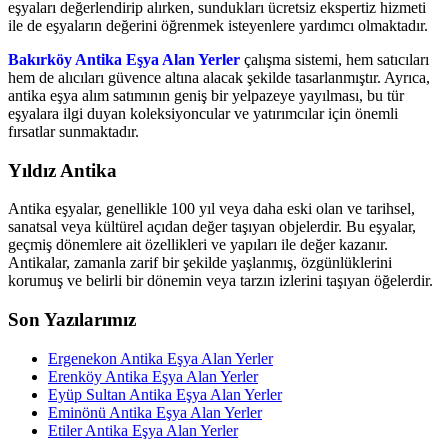
eşyaları değerlendirip alırken, sundukları ücretsiz ekspertiz hizmeti
ile de eşyaların değerini öğrenmek isteyenlere yardımcı olmaktadır.
Bakırköy Antika Eşya Alan Yerler
çalışma sistemi, hem satıcıları
hem de alıcıları güvence altına alacak şekilde tasarlanmıştır. Ayrıca,
antika eşya alım satımının geniş bir yelpazeye yayılması, bu tür
eşyalara ilgi duyan koleksiyoncular ve yatırımcılar için önemli
fırsatlar sunmaktadır.
Yıldız Antika
Antika eşyalar, genellikle 100 yıl veya daha eski olan ve tarihsel,
sanatsal veya kültürel açıdan değer taşıyan objelerdir. Bu eşyalar,
geçmiş dönemlere ait özellikleri ve yapıları ile değer kazanır.
Antikalar, zamanla zarif bir şekilde yaşlanmış, özgünlüklerini
korumuş ve belirli bir dönemin veya tarzın izlerini taşıyan öğelerdir.
Son Yazılarımız
Ergenekon Antika Eşya Alan Yerler
Erenköy Antika Eşya Alan Yerler
Eyüp Sultan Antika Eşya Alan Yerler
Eminönü Antika Eşya Alan Yerler
Etiler Antika Eşya Alan Yerler