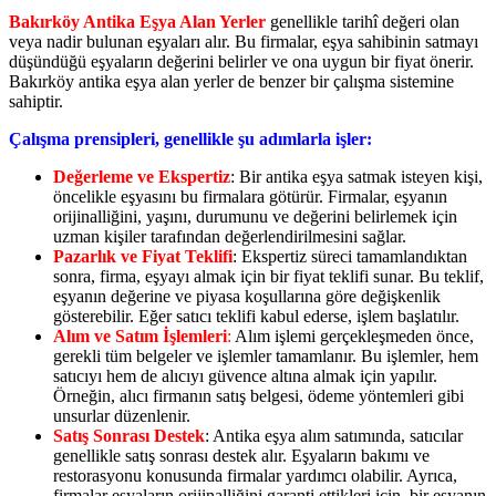
Bakırköy Antika Eşya Alan Yerler
genellikle tarihî değeri olan
veya nadir bulunan eşyaları alır. Bu firmalar, eşya sahibinin satmayı
düşündüğü eşyaların değerini belirler ve ona uygun bir fiyat önerir.
Bakırköy antika eşya alan yerler de benzer bir çalışma sistemine
sahiptir.
Çalışma prensipleri, genellikle şu adımlarla işler:
Değerleme ve Ekspertiz
: Bir antika eşya satmak isteyen kişi,
öncelikle eşyasını bu firmalara götürür. Firmalar, eşyanın
orijinalliğini, yaşını, durumunu ve değerini belirlemek için
uzman kişiler tarafından değerlendirilmesini sağlar.
Pazarlık ve Fiyat Teklifi
: Ekspertiz süreci tamamlandıktan
sonra, firma, eşyayı almak için bir fiyat teklifi sunar. Bu teklif,
eşyanın değerine ve piyasa koşullarına göre değişkenlik
gösterebilir. Eğer satıcı teklifi kabul ederse, işlem başlatılır.
Alım ve Satım İşlemleri
:
Alım işlemi gerçekleşmeden önce,
gerekli tüm belgeler ve işlemler tamamlanır. Bu işlemler, hem
satıcıyı hem de alıcıyı güvence altına almak için yapılır.
Örneğin, alıcı firmanın satış belgesi, ödeme yöntemleri gibi
unsurlar düzenlenir.
Satış Sonrası Destek
: Antika eşya alım satımında, satıcılar
genellikle satış sonrası destek alır. Eşyaların bakımı ve
restorasyonu konusunda firmalar yardımcı olabilir. Ayrıca,
firmalar eşyaların orijinalliğini garanti ettikleri için, bir eşyanın