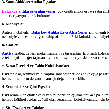
3. Satın Aldıkları Antika Eşyalar
Bakırköy
antika eşya alan yerler
, çok çeşitli antika eşyayı satın al
şu türler yaygın olarak bulunur:
a. Mobilyalar
Antika mobilyalar,
Bakırköy Antika Eşya Alan Yerler
için önemli bi
nedeniyle yüksek bir değere sahip olabilirler. Eski koltuklar, sandalyele
b. Saatler
Antika
saatler, değerli mekanizmaları ve tasarımlarıyla önemli koleksiyo
estetik açıdan değer taşımanın yanı sıra, işçilikleriyle de dikkat çeker.
c.
Sanat Eserleri ve Tablo Koleksiyonları
Eski tablolar, resimler ve el yapımı sanat eserleri de antika eşya paza
hem sanatsal hem de yatırım amaçlı değerlendirilebilir.
d.
Seramikler ve Çini Eşyalar
Eski seramikler, çiniler ve el yapımı porselen eşyalar, antika eşya alı
hem de kültürel açıdan değerli olan seramikler, koleksiyoncular için b
e.
Süs Eşyaları ve Takılar