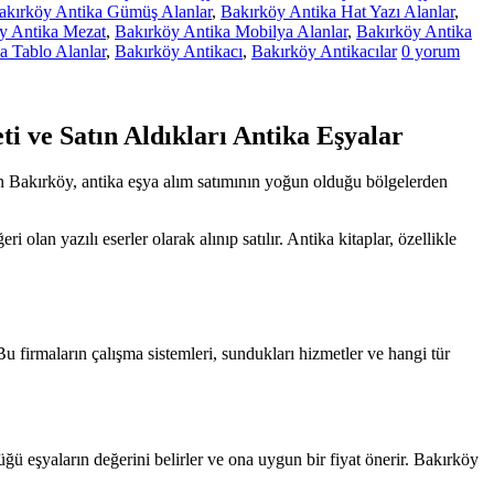
akırköy Antika Gümüş Alanlar
,
Bakırköy Antika Hat Yazı Alanlar
,
y Antika Mezat
,
Bakırköy Antika Mobilya Alanlar
,
Bakırköy Antika
a Tablo Alanlar
,
Bakırköy Antikacı
,
Bakırköy Antikacılar
0 yorum
i ve Satın Aldıkları Antika Eşyalar
 olan Bakırköy, antika eşya alım satımının yoğun olduğu bölgelerden
 olan yazılı eserler olarak alınıp satılır. Antika kitaplar, özellikle
u firmaların çalışma sistemleri, sundukları hizmetler ve hangi tür
üğü eşyaların değerini belirler ve ona uygun bir fiyat önerir. Bakırköy