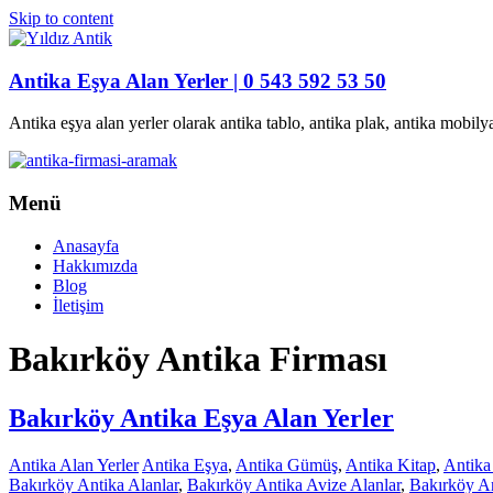
Skip to content
Antika Eşya Alan Yerler | 0 543 592 53 50
Antika eşya alan yerler olarak antika tablo, antika plak, antika mobilya
Menü
Anasayfa
Hakkımızda
Blog
İletişim
Bakırköy Antika Firması
Bakırköy Antika Eşya Alan Yerler
Antika Alan Yerler
Antika Eşya
,
Antika Gümüş
,
Antika Kitap
,
Antika
Bakırköy Antika Alanlar
,
Bakırköy Antika Avize Alanlar
,
Bakırköy A