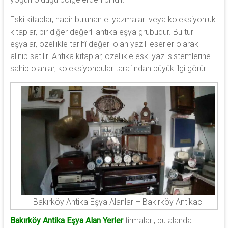
Eski kitaplar, nadir bulunan el yazmaları veya koleksiyonluk
kitaplar, bir diğer değerli antika eşya grubudur. Bu tür
eşyalar, özellikle tarihî değeri olan yazılı eserler olarak
alınıp satılır. Antika kitaplar, özellikle eski yazı sistemlerine
sahip olanlar, koleksiyoncular tarafından büyük ilgi görür.
Bakırköy Antika Eşya Alanlar – Bakırköy Antikacı
Bakırköy Antika Eşya Alan Yerler
firmaları, bu alanda