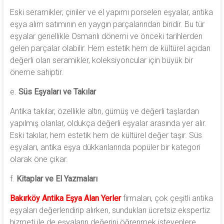
Eski seramikler, çiniler ve el yapımı porselen eşyalar, antika
eşya alım satımının en yaygın parçalarından biridir. Bu tür
eşyalar genellikle Osmanlı dönemi ve önceki tarihlerden
gelen parçalar olabilir. Hem estetik hem de kültürel açıdan
değerli olan seramikler, koleksiyoncular için büyük bir
öneme sahiptir.
e.
Süs Eşyaları ve Takılar
Antika takılar, özellikle altın, gümüş ve değerli taşlardan
yapılmış olanlar, oldukça değerli eşyalar arasında yer alır.
Eski takılar, hem estetik hem de kültürel değer taşır. Süs
eşyaları, antika eşya dükkanlarında popüler bir kategori
olarak öne çıkar.
f.
Kitaplar ve El Yazmaları
Bakırköy Antika Eşya Alan Yerler
firmaları, çok çeşitli antika
eşyaları değerlendirip alırken, sundukları ücretsiz ekspertiz
hizmeti ile de eşyaların değerini öğrenmek isteyenlere