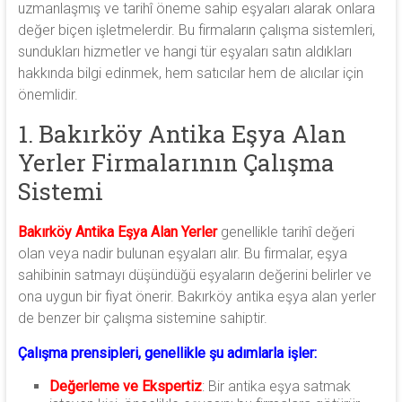
uzmanlaşmış ve tarihî öneme sahip eşyaları alarak onlara
değer biçen işletmelerdir. Bu firmaların çalışma sistemleri,
sundukları hizmetler ve hangi tür eşyaları satın aldıkları
hakkında bilgi edinmek, hem satıcılar hem de alıcılar için
önemlidir.
1. Bakırköy Antika Eşya Alan
Yerler Firmalarının Çalışma
Sistemi
Bakırköy Antika Eşya Alan Yerler
genellikle tarihî değeri
olan veya nadir bulunan eşyaları alır. Bu firmalar, eşya
sahibinin satmayı düşündüğü eşyaların değerini belirler ve
ona uygun bir fiyat önerir. Bakırköy antika eşya alan yerler
de benzer bir çalışma sistemine sahiptir.
Çalışma prensipleri, genellikle şu adımlarla işler:
Değerleme ve Ekspertiz
: Bir antika eşya satmak