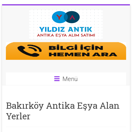
Skip
to
content
Antika
Eşya
Alan
Yerler
Menü
|
0
Bakırköy Antika Eşya Alan
543
Yerler
592