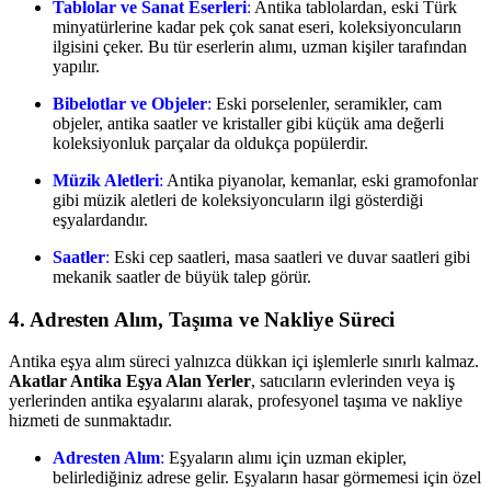
Tablolar ve Sanat Eserleri
:
Antika tablolardan, eski Türk
minyatürlerine kadar pek çok sanat eseri, koleksiyoncuların
ilgisini çeker. Bu tür eserlerin alımı, uzman kişiler tarafından
yapılır.
Bibelotlar ve Objeler
:
Eski porselenler, seramikler, cam
objeler, antika saatler ve kristaller gibi küçük ama değerli
koleksiyonluk parçalar da oldukça popülerdir.
Müzik Aletleri
:
Antika piyanolar, kemanlar, eski gramofonlar
gibi müzik aletleri de koleksiyoncuların ilgi gösterdiği
eşyalardandır.
Saatler
:
Eski cep saatleri, masa saatleri ve duvar saatleri gibi
mekanik saatler de büyük talep görür.
4. Adresten Alım, Taşıma ve Nakliye Süreci
Antika eşya alım süreci yalnızca dükkan içi işlemlerle sınırlı kalmaz.
Akatlar Antika Eşya Alan Yerler
, satıcıların evlerinden veya iş
yerlerinden antika eşyalarını alarak, profesyonel taşıma ve nakliye
hizmeti de sunmaktadır.
Adresten Alım
:
Eşyaların alımı için uzman ekipler,
belirlediğiniz adrese gelir. Eşyaların hasar görmemesi için özel