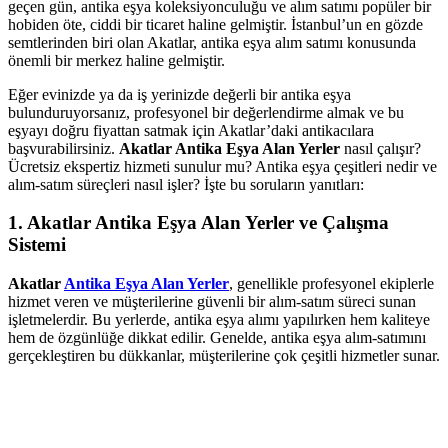
geçen gün, antika eşya koleksiyonculuğu ve alım satımı popüler bir
hobiden öte, ciddi bir ticaret haline gelmiştir. İstanbul’un en gözde
semtlerinden biri olan Akatlar, antika eşya alım satımı konusunda
önemli bir merkez haline gelmiştir.
Eğer evinizde ya da iş yerinizde değerli bir antika eşya
bulunduruyorsanız, profesyonel bir değerlendirme almak ve bu
eşyayı doğru fiyattan satmak için Akatlar’daki antikacılara
başvurabilirsiniz.
Akatlar Antika Eşya Alan Yerler
nasıl çalışır?
Ücretsiz ekspertiz hizmeti sunulur mu? Antika eşya çeşitleri nedir ve
alım-satım süreçleri nasıl işler? İşte bu soruların yanıtları:
1. Akatlar Antika Eşya Alan Yerler ve Çalışma
Sistemi
Akatlar
Antika Eşya Alan Yerler
, genellikle profesyonel ekiplerle
hizmet veren ve müşterilerine güvenli bir alım-satım süreci sunan
işletmelerdir. Bu yerlerde, antika eşya alımı yapılırken hem kaliteye
hem de özgünlüğe dikkat edilir. Genelde, antika eşya alım-satımını
gerçekleştiren bu dükkanlar, müşterilerine çok çeşitli hizmetler sunar.