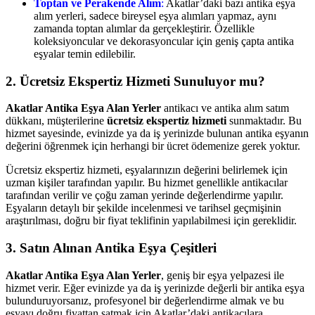
Toptan ve Perakende Alım
:
Akatlar’daki bazı antika eşya
alım yerleri, sadece bireysel eşya alımları yapmaz, aynı
zamanda toptan alımlar da gerçekleştirir. Özellikle
koleksiyoncular ve dekorasyoncular için geniş çapta antika
eşyalar temin edilebilir.
2. Ücretsiz Ekspertiz Hizmeti Sunuluyor mu?
Akatlar Antika Eşya Alan Yerler
antikacı ve antika alım satım
dükkanı, müşterilerine
ücretsiz ekspertiz hizmeti
sunmaktadır. Bu
hizmet sayesinde, evinizde ya da iş yerinizde bulunan antika eşyanın
değerini öğrenmek için herhangi bir ücret ödemenize gerek yoktur.
Ücretsiz ekspertiz hizmeti, eşyalarınızın değerini belirlemek için
uzman kişiler tarafından yapılır. Bu hizmet genellikle antikacılar
tarafından verilir ve çoğu zaman yerinde değerlendirme yapılır.
Eşyaların detaylı bir şekilde incelenmesi ve tarihsel geçmişinin
araştırılması, doğru bir fiyat teklifinin yapılabilmesi için gereklidir.
3. Satın Alınan Antika Eşya Çeşitleri
Akatlar Antika Eşya Alan Yerler
, geniş bir eşya yelpazesi ile
hizmet verir. Eğer evinizde ya da iş yerinizde değerli bir antika eşya
bulunduruyorsanız, profesyonel bir değerlendirme almak ve bu
eşyayı doğru fiyattan satmak için Akatlar’daki antikacılara