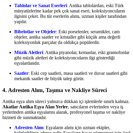
Tablolar ve Sanat Eserleri
:
Antika tablolardan, eski Türk
minyatürlerine kadar pek çok sanat eseri, koleksiyoncuların
ilgisini çeker. Bu tür eserlerin alımı, uzman kişiler tarafından
yapılır.
Bibelotlar ve Objeler
:
Eski porselenler, seramikler, cam
objeler, antika saatler ve kristaller gibi küçük ama değerli
koleksiyonluk parçalar da oldukça popülerdir.
Müzik Aletleri
:
Antika piyanolar, kemanlar, eski gramofonlar
gibi müzik aletleri de koleksiyoncuların ilgi gösterdiği
eşyalardandır.
Saatler
:
Eski cep saatleri, masa saatleri ve duvar saatleri gibi
mekanik saatler de büyük talep görür.
4. Adresten Alım, Taşıma ve Nakliye Süreci
Antika eşya alım süreci yalnızca dükkan içi işlemlerle sınırlı kalmaz.
Akatlar Antika Eşya Alan Yerler
, satıcıların evlerinden veya iş
yerlerinden antika eşyalarını alarak, profesyonel taşıma ve nakliye
hizmeti de sunmaktadır.
Adresten Alım
:
Eşyaların alımı için uzman ekipler,
belirlediğiniz adrese gelir. Eşyaların hasar görmemesi için özel