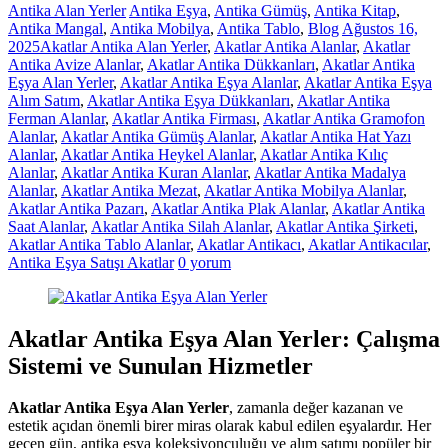
Antika Alan Yerler
Antika Eşya
,
Antika Gümüş
,
Antika Kitap
,
Antika Mangal
,
Antika Mobilya
,
Antika Tablo
,
Blog
Ağustos 16,
2025
Akatlar Antika Alan Yerler
,
Akatlar Antika Alanlar
,
Akatlar
Antika Avize Alanlar
,
Akatlar Antika Dükkanları
,
Akatlar Antika
Eşya Alan Yerler
,
Akatlar Antika Eşya Alanlar
,
Akatlar Antika Eşya
Alım Satım
,
Akatlar Antika Eşya Dükkanları
,
Akatlar Antika
Ferman Alanlar
,
Akatlar Antika Firması
,
Akatlar Antika Gramofon
Alanlar
,
Akatlar Antika Gümüş Alanlar
,
Akatlar Antika Hat Yazı
Alanlar
,
Akatlar Antika Heykel Alanlar
,
Akatlar Antika Kılıç
Alanlar
,
Akatlar Antika Kuran Alanlar
,
Akatlar Antika Madalya
Alanlar
,
Akatlar Antika Mezat
,
Akatlar Antika Mobilya Alanlar
,
Akatlar Antika Pazarı
,
Akatlar Antika Plak Alanlar
,
Akatlar Antika
Saat Alanlar
,
Akatlar Antika Silah Alanlar
,
Akatlar Antika Şirketi
,
Akatlar Antika Tablo Alanlar
,
Akatlar Antikacı
,
Akatlar Antikacılar
,
Antika Eşya Satışı Akatlar
0 yorum
Akatlar Antika Eşya Alan Yerler: Çalışma
Sistemi ve Sunulan Hizmetler
Akatlar Antika Eşya Alan Yerler
, zamanla değer kazanan ve
estetik açıdan önemli birer miras olarak kabul edilen eşyalardır. Her
geçen gün, antika eşya koleksiyonculuğu ve alım satımı popüler bir