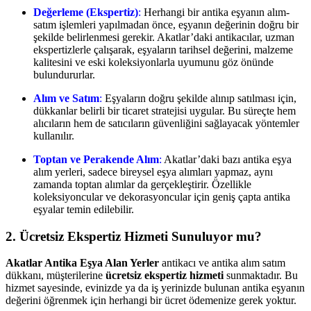
Değerleme (Ekspertiz)
:
Herhangi bir antika eşyanın alım-
satım işlemleri yapılmadan önce, eşyanın değerinin doğru bir
şekilde belirlenmesi gerekir. Akatlar’daki antikacılar, uzman
ekspertizlerle çalışarak, eşyaların tarihsel değerini, malzeme
kalitesini ve eski koleksiyonlarla uyumunu göz önünde
bulundururlar.
Alım ve Satım
:
Eşyaların doğru şekilde alınıp satılması için,
dükkanlar belirli bir ticaret stratejisi uygular. Bu süreçte hem
alıcıların hem de satıcıların güvenliğini sağlayacak yöntemler
kullanılır.
Toptan ve Perakende Alım
:
Akatlar’daki bazı antika eşya
alım yerleri, sadece bireysel eşya alımları yapmaz, aynı
zamanda toptan alımlar da gerçekleştirir. Özellikle
koleksiyoncular ve dekorasyoncular için geniş çapta antika
eşyalar temin edilebilir.
2. Ücretsiz Ekspertiz Hizmeti Sunuluyor mu?
Akatlar Antika Eşya Alan Yerler
antikacı ve antika alım satım
dükkanı, müşterilerine
ücretsiz ekspertiz hizmeti
sunmaktadır. Bu
hizmet sayesinde, evinizde ya da iş yerinizde bulunan antika eşyanın
değerini öğrenmek için herhangi bir ücret ödemenize gerek yoktur.