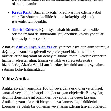
olarak kullanılır.
Kredi Kartı
:
Bazı antikacılar, kredi kartı ile ödeme kabul
eder. Bu yöntem, özellikle ödeme kolaylığı sağlamak
isteyenler için idealdir.
Taksitli Ödeme
:
Eğer eşya pahalı bir antika ise, taksitle
ödeme imkanı da sunulabilir. Bu, özellikle koleksiyoncular
için cazip bir seçenektir.
Akatlar
Antika Eşya Alan Yerler
, yalnızca eşyaların alım satımıyla
değil, aynı zamanda güvenli ve profesyonel hizmet sunarak
müşterilerine kapsamlı bir deneyim sunmaktadır. Ücretsiz ekspertiz
hizmeti, adresten alım, taşıma ve nakliye süreci gibi ekstra
hizmetlerle,
Akatlar’daki antikacılar
, her türlü antika eşya alım-
satımını kolaylaştırmaktadır.
Yıldız Antika
Antika eşyalar, genellikle 100 yıl veya daha eski olan ve tarihsel,
sanatsal veya kültürel açıdan değer taşıyan objelerdir. Bu eşyalar,
geçmiş dönemlere ait özellikleri ve yapıları ile değer kazanır.
Antikalar, zamanla zarif bir şekilde yaşlanmış, özgünlüklerini
korumuş ve belirli bir dönemin veya tarzın izlerini taşıyan öğelerdir.