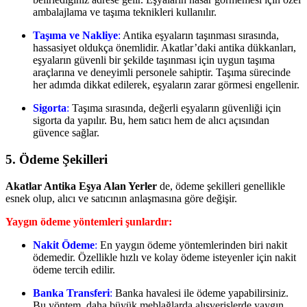
ambalajlama ve taşıma teknikleri kullanılır.
Taşıma ve Nakliye
:
Antika eşyaların taşınması sırasında,
hassasiyet oldukça önemlidir. Akatlar’daki antika dükkanları,
eşyaların güvenli bir şekilde taşınması için uygun taşıma
araçlarına ve deneyimli personele sahiptir. Taşıma sürecinde
her adımda dikkat edilerek, eşyaların zarar görmesi engellenir.
Sigorta
:
Taşıma sırasında, değerli eşyaların güvenliği için
sigorta da yapılır. Bu, hem satıcı hem de alıcı açısından
güvence sağlar.
5. Ödeme Şekilleri
Akatlar Antika Eşya Alan Yerler
de, ödeme şekilleri genellikle
esnek olup, alıcı ve satıcının anlaşmasına göre değişir.
Yaygın ödeme yöntemleri şunlardır:
Nakit Ödeme
:
En yaygın ödeme yöntemlerinden biri nakit
ödemedir. Özellikle hızlı ve kolay ödeme isteyenler için nakit
ödeme tercih edilir.
Banka Transferi
:
Banka havalesi ile ödeme yapabilirsiniz.
Bu yöntem, daha büyük meblağlarda alışverişlerde yaygın