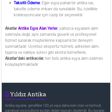
Taksitli Ödeme
:
Eğer eşya pahalı bir antika ise,
taksitle ödeme imkanı da sunulabilir. Bu, özellikle
koleksiyoncular için cazip bir seçenektir.
Akatlar
Antika Eşya Alan Yerler
, yalnızca eşyaların alım
satımıyla değil, aynı zamanda güvenli ve profesyonel
hizmet sunarak müşterilerine kapsamlı bir deneyim
sunmaktadır. Ücretsiz ekspertiz hizmeti, adresten alım,
taşıma ve nakliye süreci gibi ekstra hizmetlerle,
Akatlar’daki antikacılar
, her türlü antika eşya alım-satımını
kolaylaştırmaktadır.
Yıldız Antika
Antika eşyalar, genellikle 100 yıl veya daha eski olan ve tarihsel,
sanatsal veya kültürel açıdan değer taşıyan objelerdir. Bu eşyalar,