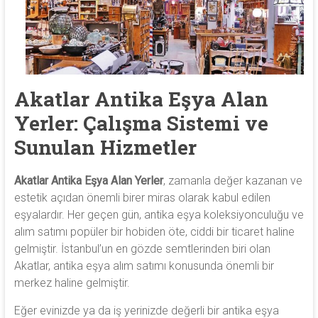
antika
heykel,
antika
porselen
ve
Akatlar Antika Eşya Alan
antika
saat
Yerler: Çalışma Sistemi ve
alıyoruz.
Sunulan Hizmetler
Akatlar Antika Eşya Alan Yerler
, zamanla değer kazanan ve
estetik açıdan önemli birer miras olarak kabul edilen
eşyalardır. Her geçen gün, antika eşya koleksiyonculuğu ve
alım satımı popüler bir hobiden öte, ciddi bir ticaret haline
gelmiştir. İstanbul’un en gözde semtlerinden biri olan
Akatlar, antika eşya alım satımı konusunda önemli bir
merkez haline gelmiştir.
Eğer evinizde ya da iş yerinizde değerli bir antika eşya