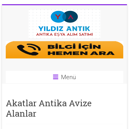
Skip
to
content
Antika
Eşya
Alan
Yerler
Menü
|
0
Akatlar Antika Avize
543
Alanlar
592