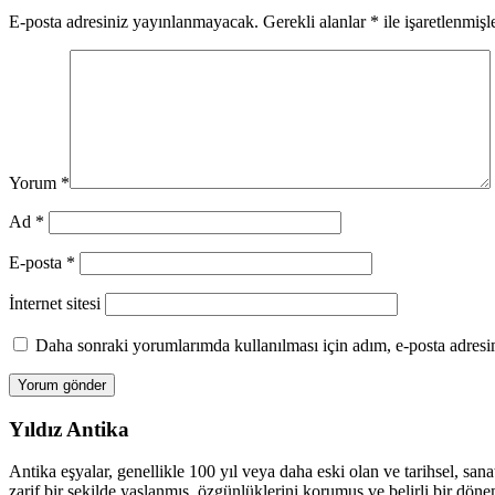
E-posta adresiniz yayınlanmayacak.
Gerekli alanlar
*
ile işaretlenmişl
Yorum
*
Ad
*
E-posta
*
İnternet sitesi
Daha sonraki yorumlarımda kullanılması için adım, e-posta adresim
Yıldız Antika
Antika eşyalar, genellikle 100 yıl veya daha eski olan ve tarihsel, sana
zarif bir şekilde yaşlanmış, özgünlüklerini korumuş ve belirli bir dönem