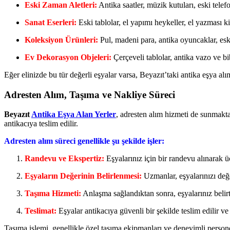
Eski Zaman Aletleri:
Antika saatler, müzik kutuları, eski telef
Sanat Eserleri:
Eski tablolar, el yapımı heykeller, el yazması ki
Koleksiyon Ürünleri:
Pul, madeni para, antika oyuncaklar, eski
Ev Dekorasyon Objeleri:
Çerçeveli tablolar, antika vazo ve bi
Eğer elinizde bu tür değerli eşyalar varsa, Beyazıt’taki antika eşya alı
Adresten Alım, Taşıma ve Nakliye Süreci
Beyazıt
Antika Eşya Alan Yerler
, adresten alım hizmeti de sunmakta
antikacıya teslim edilir.
Adresten alım süreci genellikle şu şekilde işler:
Randevu ve Ekspertiz:
Eşyalarınız için bir randevu alınarak üc
Eşyaların Değerinin Belirlenmesi:
Uzmanlar, eşyalarınızı değe
Taşıma Hizmeti:
Anlaşma sağlandıktan sonra, eşyalarınız belirti
Teslimat:
Eşyalar antikacıya güvenli bir şekilde teslim edilir ve
Taşıma işlemi, genellikle özel taşıma ekipmanları ve deneyimli persone