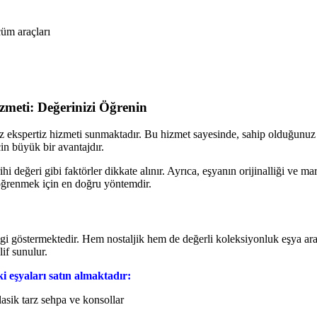
çüm araçları
izmeti: Değerinizi Öğrenin
iz ekspertiz hizmeti sunmaktadır. Bu hizmet sayesinde, sahip olduğunuz a
çin büyük bir avantajdır.
hi değeri gibi faktörler dikkate alınır. Ayrıca, eşyanın orijinalliği ve ma
 öğrenmek için en doğru yöntemdir.
e ilgi göstermektedir. Hem nostaljik hem de değerli koleksiyonluk eşya a
lif sunulur.
i eşyaları satın almaktadır:
lasik tarz sehpa ve konsollar