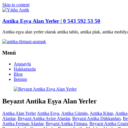
Skip to content
Antika Eşya Alan Yerler | 0 543 592 53 50
Antika eşya alan yerler olarak antika tablo, antika plak, antika mobilya
Menü
Anasayfa
Hakkımızda
Blog
İletişim
Beyazıt Antika Eşya Alan Yerler
Antika Alan Yerler
Antika Eşya
,
Antika Gümüş
,
Antika Kitap
,
Antika
Alanlar
,
Beyazıt Antika Avize Alanlar
,
Beyazıt Antika Dükkanları
,
Be
Antika Ferman Alanlar
,
Beyazıt Antika Firması
,
Beyazıt Antika Gram