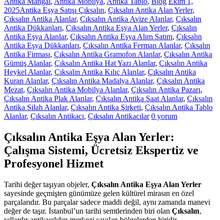
Antika Mangal
,
Antika Mobilya
,
Antika Tablo
,
Blog
Ekim 1,
2025
Antika Eşya Satışı Çıksalın
,
Çıksalın Antika Alan Yerler
,
Çıksalın Antika Alanlar
,
Çıksalın Antika Avize Alanlar
,
Çıksalın
Antika Dükkanları
,
Çıksalın Antika Eşya Alan Yerler
,
Çıksalın
Antika Eşya Alanlar
,
Çıksalın Antika Eşya Alım Satım
,
Çıksalın
Antika Eşya Dükkanları
,
Çıksalın Antika Ferman Alanlar
,
Çıksalın
Antika Firması
,
Çıksalın Antika Gramofon Alanlar
,
Çıksalın Antika
Gümüş Alanlar
,
Çıksalın Antika Hat Yazı Alanlar
,
Çıksalın Antika
Heykel Alanlar
,
Çıksalın Antika Kılıç Alanlar
,
Çıksalın Antika
Kuran Alanlar
,
Çıksalın Antika Madalya Alanlar
,
Çıksalın Antika
Mezat
,
Çıksalın Antika Mobilya Alanlar
,
Çıksalın Antika Pazarı
,
Çıksalın Antika Plak Alanlar
,
Çıksalın Antika Saat Alanlar
,
Çıksalın
Antika Silah Alanlar
,
Çıksalın Antika Şirketi
,
Çıksalın Antika Tablo
Alanlar
,
Çıksalın Antikacı
,
Çıksalın Antikacılar
0 yorum
Çıksalın Antika Eşya Alan Yerler:
Çalışma Sistemi, Ücretsiz Ekspertiz ve
Profesyonel Hizmet
Tarihi değer taşıyan objeler,
Çıksalın Antika Eşya Alan Yerler
sayesinde geçmişten günümüze gelen kültürel mirasın en özel
parçalarıdır. Bu parçalar sadece maddi değil, aynı zamanda manevi
değer de taşır. İstanbul’un tarihi semtlerinden biri olan
Çıksalın
,
yıllardır antikacılığın merkezi sayılan bölgelerden biridir.