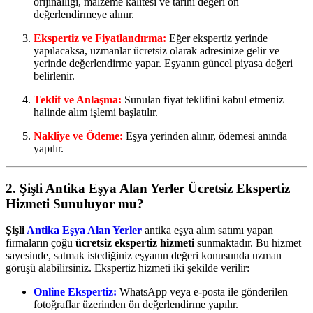
orijinalliği, malzeme kalitesi ve tarihi değeri ön
değerlendirmeye alınır.
Ekspertiz ve Fiyatlandırma:
Eğer ekspertiz yerinde
yapılacaksa, uzmanlar ücretsiz olarak adresinize gelir ve
yerinde değerlendirme yapar. Eşyanın güncel piyasa değeri
belirlenir.
Teklif ve Anlaşma:
Sunulan fiyat teklifini kabul etmeniz
halinde alım işlemi başlatılır.
Nakliye ve Ödeme:
Eşya yerinden alınır, ödemesi anında
yapılır.
2. Şişli Antika Eşya Alan Yerler Ücretsiz Ekspertiz
Hizmeti Sunuluyor mu?
Şişli
Antika Eşya Alan Yerler
antika eşya alım satımı yapan
firmaların çoğu
ücretsiz ekspertiz hizmeti
sunmaktadır. Bu hizmet
sayesinde, satmak istediğiniz eşyanın değeri konusunda uzman
görüşü alabilirsiniz. Ekspertiz hizmeti iki şekilde verilir:
Online Ekspertiz:
WhatsApp veya e-posta ile gönderilen
fotoğraflar üzerinden ön değerlendirme yapılır.