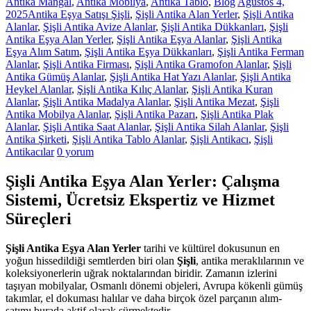
Antika Mangal
,
Antika Mobilya
,
Antika Tablo
,
Blog
Ağustos 4,
2025
Antika Eşya Satışı Şişli
,
Şişli Antika Alan Yerler
,
Şişli Antika
Alanlar
,
Şişli Antika Avize Alanlar
,
Şişli Antika Dükkanları
,
Şişli
Antika Eşya Alan Yerler
,
Şişli Antika Eşya Alanlar
,
Şişli Antika
Eşya Alım Satım
,
Şişli Antika Eşya Dükkanları
,
Şişli Antika Ferman
Alanlar
,
Şişli Antika Firması
,
Şişli Antika Gramofon Alanlar
,
Şişli
Antika Gümüş Alanlar
,
Şişli Antika Hat Yazı Alanlar
,
Şişli Antika
Heykel Alanlar
,
Şişli Antika Kılıç Alanlar
,
Şişli Antika Kuran
Alanlar
,
Şişli Antika Madalya Alanlar
,
Şişli Antika Mezat
,
Şişli
Antika Mobilya Alanlar
,
Şişli Antika Pazarı
,
Şişli Antika Plak
Alanlar
,
Şişli Antika Saat Alanlar
,
Şişli Antika Silah Alanlar
,
Şişli
Antika Şirketi
,
Şişli Antika Tablo Alanlar
,
Şişli Antikacı
,
Şişli
Antikacılar
0 yorum
Şişli Antika Eşya Alan Yerler: Çalışma
Sistemi, Ücretsiz Ekspertiz ve Hizmet
Süreçleri
Şişli Antika Eşya Alan Yerler
tarihi ve kültürel dokusunun en
yoğun hissedildiği semtlerden biri olan
Şişli
, antika meraklılarının ve
koleksiyonerlerin uğrak noktalarından biridir. Zamanın izlerini
taşıyan mobilyalar, Osmanlı dönemi objeleri, Avrupa kökenli gümüş
takımlar, el dokuması halılar ve daha birçok özel parçanın alım-
satımı burada aktif olarak sürmektedir.