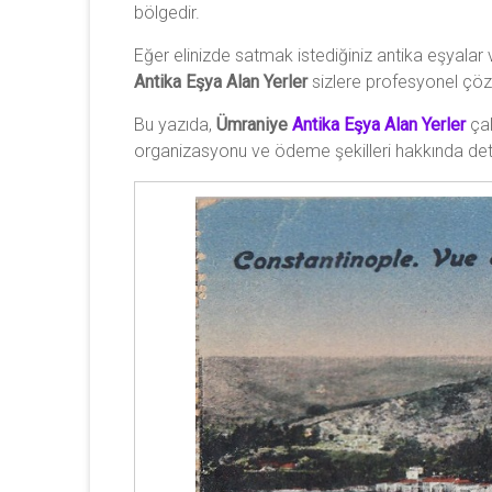
bölgedir.
ve
antika
Eğer elinizde satmak istediğiniz antika eşyala
saat
Antika Eşya Alan Yerler
sizlere profesyonel çö
alıyoruz.
Bu yazıda,
Ümraniye
Antika Eşya Alan Yerler
çal
organizasyonu ve ödeme şekilleri hakkında detay