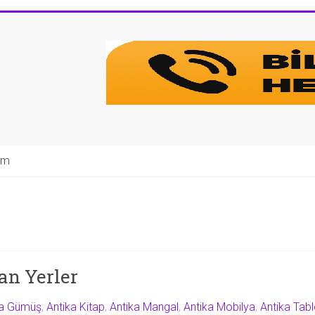
şim
an Yerler
ka Gümüş
,
Antika Kitap
,
Antika Mangal
,
Antika Mobilya
,
Antika Tab