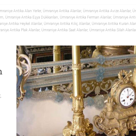
mraniye Antika Alan Yerler
,
Ümraniye Antika Alanlar
,
Ümraniye Antika Avize Alanlar
,
Üm
ım
,
Ümraniye Antika Eşya Dükkanları
,
Ümraniye Antika Ferman Alanlar
,
Ümraniye Anti
niye Antika Heykel Alanlar
,
Ümraniye Antika Kılıç Alanlar
,
Ümraniye Antika Kuran Alan
aniye Antika Plak Alanlar
,
Ümraniye Antika Saat Alanlar
,
Ümraniye Antika Silah Alanla
m
,