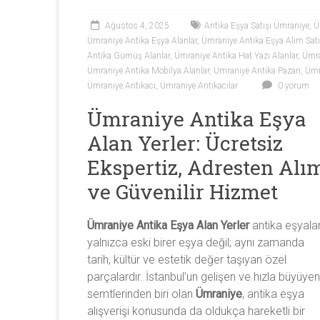
Antika
Ağustos 4, 2025
Antika Eşya Satışı Ümraniye
,
Ü
eşya
Ümraniye Antika Eşya Alanlar
,
Ümraniye Antika Eşya Alım Sat
alan
Antika Gümüş Alanlar
,
Ümraniye Antika Hat Yazı Alanlar
,
Ümra
yerler
Ümraniye Antika Mobilya Alanlar
,
Ümraniye Antika Pazarı
,
Ümr
olarak
Ümraniye Antikacı
,
Ümraniye Antikacılar
0 yorum
antika
Ümraniye Antika Eşya
tablo,
antika
Alan Yerler: Ücretsiz
plak,
Ekspertiz, Adresten Alı
antika
mobilya,
ve Güvenilir Hizmet
antika
silah,
Ümraniye Antika Eşya Alan Yerler
antika eşyalar
antika
yalnızca eski birer eşya değil; aynı zamanda
obje,
tarih, kültür ve estetik değer taşıyan özel
antika
parçalardır. İstanbul’un gelişen ve hızla büyüyen
heykel,
semtlerinden biri olan
Ümraniye
, antika eşya
antika
alışverişi konusunda da oldukça hareketli bir
porselen