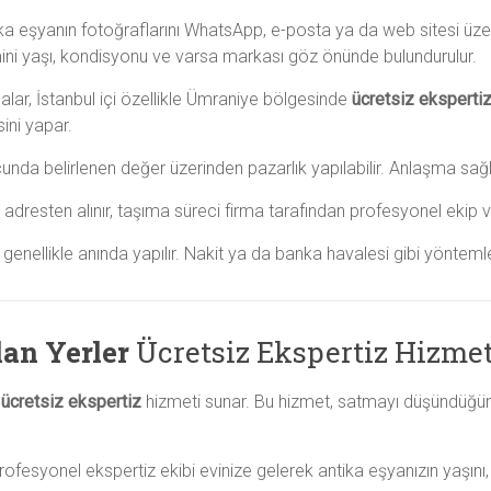
ka eşyanın fotoğraflarını WhatsApp, e-posta ya da web sitesi üz
mini yaşı, kondisyonu ve varsa markası göz önünde bulundurulur.
malar, İstanbul içi özellikle Ümraniye bölgesinde
ücretsiz eksperti
ini yapar.
nda belirlenen değer üzerinden pazarlık yapılabilir. Anlaşma sağl
 adresten alınır, taşıma süreci firma tarafından profesyonel ekip ve
nellikle anında yapılır. Nakit ya da banka havalesi gibi yöntemler 
an Yerler
Ücretsiz Ekspertiz Hizmet
e
ücretsiz ekspertiz
hizmeti sunar. Bu hizmet, satmayı düşündüğün
ofesyonel ekspertiz ekibi evinize gelerek antika eşyanızın yaşını, 