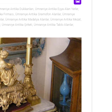
raniye Antika Dükkanları
,
Ümraniye Antika Eşya Alan Yerler
,
ka Firması
,
Ümraniye Antika Gramofon Alanlar
,
Ümraniye
lar
,
Ümraniye Antika Madalya Alanlar
,
Ümraniye Antika Mezat
,
r
,
Ümraniye Antika Şirketi
,
Ümraniye Antika Tablo Alanlar
,