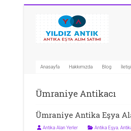
Skip
to
Antika
content
Eşya
Alan
Yerler
|
Anasayfa
Hakkımızda
Blog
İleti
0
543
Ümraniye Antikacı
592
53
Ümraniye Antika Eşya Al
50
Antika Alan Yerler
Antika Eşya
,
Anti