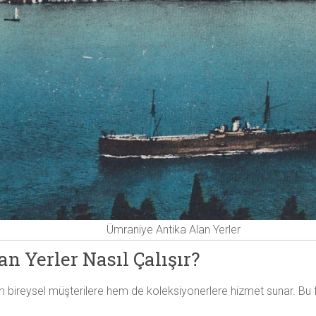
Ümraniye Antika Alan Yerler
 Yerler Nasıl Çalışır?
em bireysel müşterilere hem de koleksiyonerlere hizmet sunar. Bu f