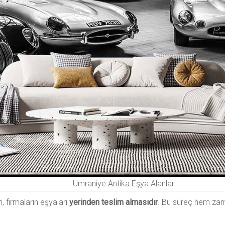
Ümraniye Antika Eşya Alanlar
, firmaların eşyaları
yerinden teslim almasıdır
. Bu süreç hem zam