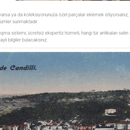
r varsa ya da koleksiyonunuza özel parçalar eklemek istiyorsanı
zümler sunmaktadır.
ışma sistemi, ücretsiz ekspertiz hizmeti, hangi tür antikaları satın 
lı bilgiler bulacaksınız.