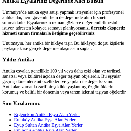
Antika Eşyalarınız Değerinde Alıcı Bulsun
Ümraniye’de antika eşya satışı yapmak isteyenler için profesyonel
antikacılar, hem güvenilir hem de değerinde alım hizmeti
sunmaktadır. Eşyalarınızın uzman gözlerce değerlendirilmesini
istiyor, adresten kolayca satmayı planlıyorsanız,
ücretsiz ekspertiz
hizmeti sunan firmalarla iletişime geçebilirsiniz
.
Unutmayın, her antika bir hikâye taşır. Bu hikâyeyi doğru kişilerle
paylaşmak ise gerçek değerine ulaşmasını sağlar.
Yıldız Antika
Antika eşyalar, genellikle 100 yıl veya daha eski olan ve tarihsel,
sanatsal veya kültürel açıdan değer taşıyan objelerdir. Bu eşyalar,
geçmiş dönemlere ait özellikleri ve yapıları ile değer kazanır.
Antikalar, zamanla zarif bir şekilde yaşlanmış, özgünlüklerini
korumuş ve belirli bir dönemin veya tarzın izlerini taşıyan öğelerdir.
Son Yazılarımız
Ergenekon Antika Eşya Alan Yerler
Erenköy Antika Eşya Alan Yerler
Eyüp Sultan Antika Eşya Alan Yerler
Eminönü Antika Eşya Alan Yerler