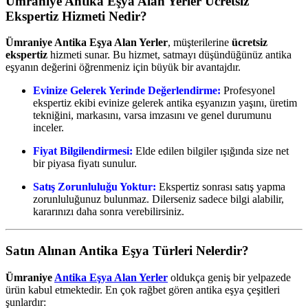
Ümraniye Antika Eşya Alan Yerler
Ücretsiz
Ekspertiz Hizmeti Nedir?
Ümraniye Antika Eşya Alan Yerler
, müşterilerine
ücretsiz
ekspertiz
hizmeti sunar. Bu hizmet, satmayı düşündüğünüz antika
eşyanın değerini öğrenmeniz için büyük bir avantajdır.
Evinize Gelerek Yerinde Değerlendirme:
Profesyonel
ekspertiz ekibi evinize gelerek antika eşyanızın yaşını, üretim
tekniğini, markasını, varsa imzasını ve genel durumunu
inceler.
Fiyat Bilgilendirmesi:
Elde edilen bilgiler ışığında size net
bir piyasa fiyatı sunulur.
Satış Zorunluluğu Yoktur:
Ekspertiz sonrası satış yapma
zorunluluğunuz bulunmaz. Dilerseniz sadece bilgi alabilir,
kararınızı daha sonra verebilirsiniz.
Satın Alınan Antika Eşya Türleri Nelerdir?
Ümraniye
Antika Eşya Alan Yerler
oldukça geniş bir yelpazede
ürün kabul etmektedir. En çok rağbet gören antika eşya çeşitleri
şunlardır: