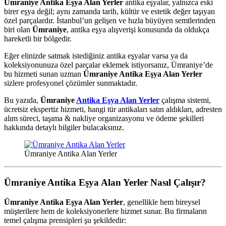
Ümraniye Antika Eşya Alan Yerler
antika eşyalar, yalnızca eski
birer eşya değil; aynı zamanda tarih, kültür ve estetik değer taşıyan
özel parçalardır. İstanbul’un gelişen ve hızla büyüyen semtlerinden
biri olan
Ümraniye
, antika eşya alışverişi konusunda da oldukça
hareketli bir bölgedir.
Eğer elinizde satmak istediğiniz antika eşyalar varsa ya da
koleksiyonunuza özel parçalar eklemek istiyorsanız, Ümraniye’de
bu hizmeti sunan uzman
Ümraniye Antika Eşya Alan Yerler
sizlere profesyonel çözümler sunmaktadır.
Bu yazıda,
Ümraniye
Antika Eşya Alan Yerler
çalışma sistemi,
ücretsiz ekspertiz hizmeti, hangi tür antikaları satın aldıkları, adresten
alım süreci, taşıma & nakliye organizasyonu ve ödeme şekilleri
hakkında detaylı bilgiler bulacaksınız.
Ümraniye Antika Alan Yerler
Ümraniye Antika Eşya Alan Yerler Nasıl Çalışır?
Ümraniye Antika Eşya Alan Yerler
, genellikle hem bireysel
müşterilere hem de koleksiyonerlere hizmet sunar. Bu firmaların
temel çalışma prensipleri şu şekildedir: