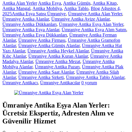
Antika Alan Yerler
Antika Eşya
,
Antika Gümüş
,
Antika Kitap
,
Antika Mangal
,
Antika Mobilya
,
Antika Tablo
,
Blog
Ağustos 4,
2025
Antika Eşya Satışı Ümraniye
,
Ümraniye Antika Alan Yerler
,
Ümraniye Antika Alanlar
,
Ümraniye Antika Avize Alanlar
,
Ümraniye Antika Dükkanları
,
Ümraniye Antika Eşya Alan Yerler
,
Ümraniye Antika Eşya Alanlar
,
Ümraniye Antika Eşya Alım Satım
,
Ümraniye Antika Eşya Dükkanları
,
Ümraniye Antika Ferman
Alanlar
,
Ümraniye Antika Firması
,
Ümraniye Antika Gramofon
Alanlar
,
Ümraniye Antika Gümüş Alanlar
,
Ümraniye Antika Hat
Yazı Alanlar
,
Ümraniye Antika Heykel Alanlar
,
Ümraniye Antika
Kılıç Alanlar
,
Ümraniye Antika Kuran Alanlar
,
Ümraniye Antika
Madalya Alanlar
,
Ümraniye Antika Mezat
,
Ümraniye Antika
Mobilya Alanlar
,
Ümraniye Antika Pazarı
,
Ümraniye Antika Plak
Alanlar
,
Ümraniye Antika Saat Alanlar
,
Ümraniye Antika Silah
Alanlar
,
Ümraniye Antika Şirketi
,
Ümraniye Antika Tablo Alanlar
,
Ümraniye Antikacı
,
Ümraniye Antikacılar
0 yorum
Ümraniye Antika Eşya Alan Yerler:
Ücretsiz Ekspertiz, Adresten Alım ve
Güvenilir Hizmet