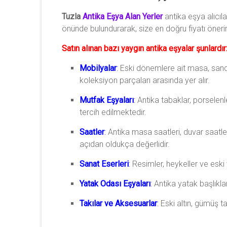
Tuzla
Antika Eşya Alan Yerler
antika eşya alıcıla
önünde bulundurarak, size en doğru fiyatı önerir
Satın alınan bazı yaygın antika eşyalar şunlardır
Mobilyalar
:
Eski dönemlere ait masa, sanda
koleksiyon parçaları arasında yer alır.
Mutfak Eşyaları
:
Antika tabaklar, porselenle
tercih edilmektedir.
Saatler
:
Antika masa saatleri, duvar saatler
açıdan oldukça değerlidir.
Sanat Eserleri
:
Resimler, heykeller ve eski 
Yatak Odası Eşyaları
:
Antika yatak başlıklar
Takılar ve Aksesuarlar
:
Eski altın, gümüş tak