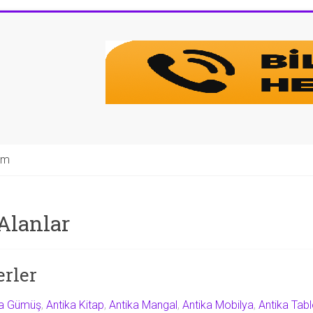
şim
Alanlar
erler
ka Gümüş
,
Antika Kitap
,
Antika Mangal
,
Antika Mobilya
,
Antika Tab