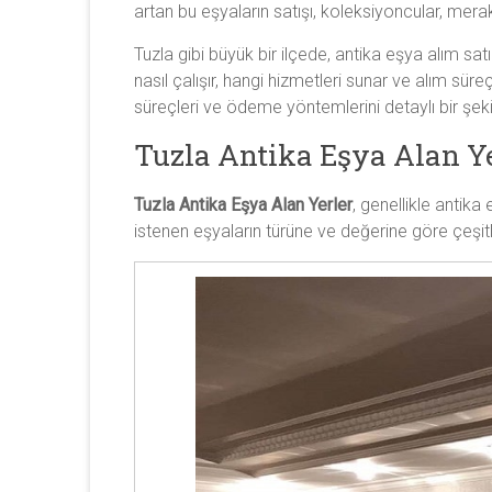
artan bu eşyaların satışı, koleksiyoncular, merak
ve
antika
Tuzla gibi büyük bir ilçede, antika eşya alım sat
saat
nasıl çalışır, hangi hizmetleri sunar ve alım süre
alıyoruz.
süreçleri ve ödeme yöntemlerini detaylı bir şek
Tuzla Antika Eşya Alan Y
Tuzla Antika Eşya Alan Yerler
, genellikle antika
istenen eşyaların türüne ve değerine göre çeşitl