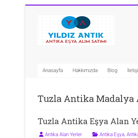
Skip
to
Antika
content
Eşya
Alan
Yerler
|
Anasayfa
Hakkımızda
Blog
İleti
0
543
Tuzla Antika Madalya 
592
53
Tuzla Antika Eşya Alan Y
50
Antika Alan Yerler
Antika Eşya
,
Anti