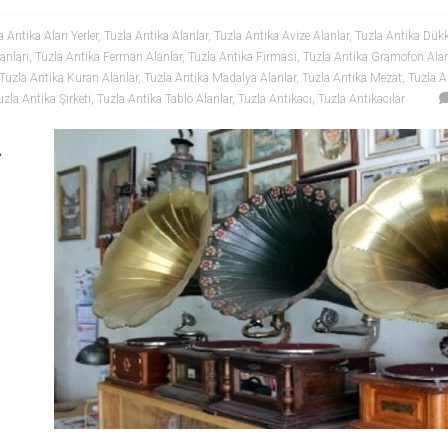
a Antika Alan Yerler
,
Tuzla Antika Alanlar
,
Tuzla Antika Avize Alanlar
,
Tuzla Antika Dükk
anları
,
Tuzla Antika Ferman Alanlar
,
Tuzla Antika Firması
,
Tuzla Antika Gramofon Alan
Tuzla Antika Kuran Alanlar
,
Tuzla Antika Madalya Alanlar
,
Tuzla Antika Mezat
,
Tuzla A
uzla Antika Şirketi
,
Tuzla Antika Tablo Alanlar
,
Tuzla Antikacı
,
Tuzla Antikacılar
n