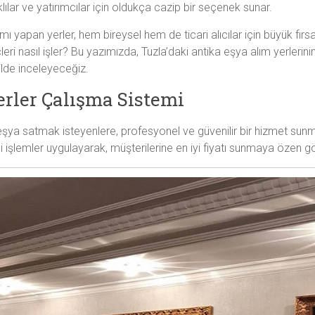
lılar ve yatırımcılar için oldukça cazip bir seçenek sunar.
ımı yapan yerler, hem bireysel hem de ticari alıcılar için büyük fır
çleri nasıl işler? Bu yazımızda, Tuzla’daki antika eşya alım yerlerin
ilde inceleyeceğiz.
erler Çalışma Sistemi
 eşya satmak isteyenlere, profesyonel ve güvenilir bir hizmet sunma
i işlemler uygulayarak, müşterilerine en iyi fiyatı sunmaya özen gö