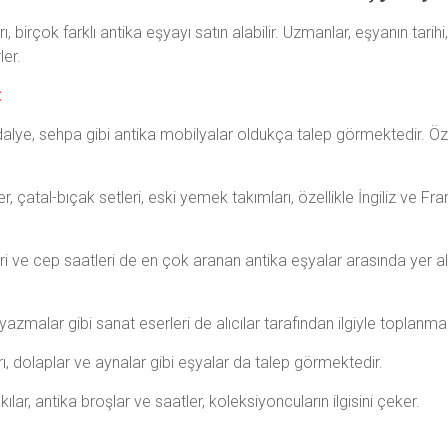
rı, birçok farklı antika eşyayı satın alabilir. Uzmanlar, eşyanın tar
ler.
:
lye, sehpa gibi antika mobilyalar oldukça talep görmektedir. Öze
r, çatal-bıçak setleri, eski yemek takımları, özellikle İngiliz ve F
i ve cep saatleri de en çok aranan antika eşyalar arasında yer alı
yazmalar gibi sanat eserleri de alıcılar tarafından ilgiyle toplanma
ı, dolaplar ve aynalar gibi eşyalar da talep görmektedir.
ılar, antika broşlar ve saatler, koleksiyoncuların ilgisini çeker.