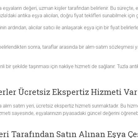
 eşyaların değeri, uzman kişiler tarafından belirlenir. Bu süreçte, eş
a’daki antika eşya alıcıları, doğru fiyat teklifleri sunabilmek için ge
n ardından, alıcılar satıcı ile anlaşarak eşya için bir fiyat belirler
elirlendikten sonra, taraflar arasında bir alım-satım sözleşmesi y
i bir şekilde taşınması için nakliye hizmeti de sağlanır. Tuzla antika
rler Ücretsiz Ekspertiz Hizmeti Var
 alım satım yeri, ücretsiz ekspertiz hizmeti sunmaktadır. Bu hizm
hizmeti sayesinde, eşyalarınızın piyasadaki güncel değerini öğrene
ri Tarafından Satın Alınan Eşya Çeş