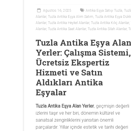
Antika
Ağustos 16, 2025
Antika Eşya Satışı Tuzla
,
Tuzl
eşya
Alanlar
,
Tuzla Antika Eşya Alım Satım
,
Tuzla Antika Eşya Dükk
alan
Alanlar
,
Tuzla Antika Heykel Alanlar
,
Tuzla Antika Kılıç Alanlar
,
yerler
Alanlar
,
Tuzla Antika Saat Alanlar
,
Tuzla Antika Silah Alanlar
,
T
olarak
antika
Tuzla Antika Eşya Ala
tablo,
Yerler: Çalışma Sistemi,
antika
Ücretsiz Ekspertiz
plak,
antika
Hizmeti ve Satın
mobilya,
Aldıkları Antika
antika
silah,
Eşyalar
antika
obje,
Tuzla Antika Eşya Alan Yerler
, geçmişin değerli
antika
izlerini taşır ve her biri, dönemin kültürel ve
heykel,
sanatsal zenginliklerini yansıtan önemli
antika
parçalardır. Yıllar içinde estetik ve tarihi değeri
porselen