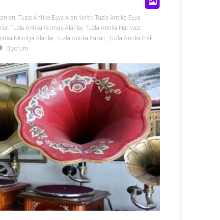
anları
,
Tuzla Antika Eşya Alan Yerler
,
Tuzla Antika Eşya
lar
,
Tuzla Antika Gümüş Alanlar
,
Tuzla Antika Hat Yazı
ntika Mobilya Alanlar
,
Tuzla Antika Pazarı
,
Tuzla Antika Plak
0 yorum