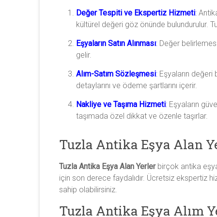
Değer Tespiti ve Ekspertiz Hizmeti
:
Antika
kültürel değeri göz önünde bulundurulur. Tuzl
Eşyaların Satın Alınması
:
Değer belirlemesini
gelir.
Alım-Satım Sözleşmesi
:
Eşyaların değeri b
detaylarını ve ödeme şartlarını içerir.
Nakliye ve Taşıma Hizmeti
:
Eşyaların güvenl
taşımada özel dikkat ve özenle taşırlar.
Tuzla Antika Eşya Alan Ye
Tuzla Antika Eşya Alan Yerler
birçok antika eşya
için son derece faydalıdır. Ücretsiz ekspertiz 
sahip olabilirsiniz.
Tuzla Antika Eşya Alım Ye