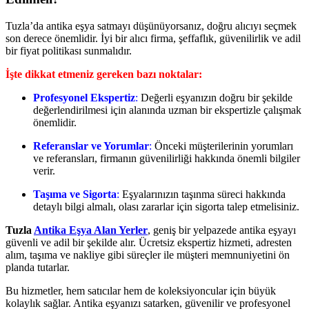
Tuzla’da antika eşya satmayı düşünüyorsanız, doğru alıcıyı seçmek
son derece önemlidir. İyi bir alıcı firma, şeffaflık, güvenilirlik ve adil
bir fiyat politikası sunmalıdır.
İşte dikkat etmeniz gereken bazı noktalar:
Profesyonel Ekspertiz
:
Değerli eşyanızın doğru bir şekilde
değerlendirilmesi için alanında uzman bir ekspertizle çalışmak
önemlidir.
Referanslar ve Yorumlar
:
Önceki müşterilerinin yorumları
ve referansları, firmanın güvenilirliği hakkında önemli bilgiler
verir.
Taşıma ve Sigorta
:
Eşyalarınızın taşınma süreci hakkında
detaylı bilgi almalı, olası zararlar için sigorta talep etmelisiniz.
Tuzla
Antika Eşya Alan Yerler
, geniş bir yelpazede antika eşyayı
güvenli ve adil bir şekilde alır. Ücretsiz ekspertiz hizmeti, adresten
alım, taşıma ve nakliye gibi süreçler ile müşteri memnuniyetini ön
planda tutarlar.
Bu hizmetler, hem satıcılar hem de koleksiyoncular için büyük
kolaylık sağlar. Antika eşyanızı satarken, güvenilir ve profesyonel