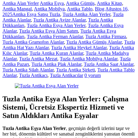
Antika Alan Yerler
Antika Eşya
,
Antika Gümüş
,
Antika Kitap
,
Antika Mangal
,
Antika Mobilya
,
Antika Tablo
,
Blog
Ağustos 16,
2025
Antika Eşya Satışı Tuzla
,
Tuzla Antika Alan Yerler
,
Tuzla
Antika Alanlar
,
Tuzla Antika Avize Alanlar
,
Tuzla Antika
Dükkanları
,
Tuzla Antika Eşya Alan Yerler
,
Tuzla Antika Eşya
Alanlar
,
Tuzla Antika Eşya Alım Satım
,
Tuzla Antika Eşya
Dükkanları
,
Tuzla Antika Ferman Alanlar
,
Tuzla Antika Firması
,
Tuzla Antika Gramofon Alanlar
,
Tuzla Antika Gümüş Alanlar
,
Tuzla
Antika Hat Yazı Alanlar
,
Tuzla Antika Heykel Alanlar
,
Tuzla Antika
Kılıç Alanlar
,
Tuzla Antika Kuran Alanlar
,
Tuzla Antika Madalya
Alanlar
,
Tuzla Antika Mezat
,
Tuzla Antika Mobilya Alanlar
,
Tuzla
Antika Pazarı
,
Tuzla Antika Plak Alanlar
,
Tuzla Antika Saat Alanlar
,
Tuzla Antika Silah Alanlar
,
Tuzla Antika Şirketi
,
Tuzla Antika Tablo
Alanlar
,
Tuzla Antikacı
,
Tuzla Antikacılar
0 yorum
Tuzla Antika Eşya Alan Yerler: Çalışma
Sistemi, Ücretsiz Ekspertiz Hizmeti ve
Satın Aldıkları Antika Eşyalar
Tuzla Antika Eşya Alan Yerler
, geçmişin değerli izlerini taşır ve
her biri, dönemin kültürel ve sanatsal zenginliklerini yansıtan önemli