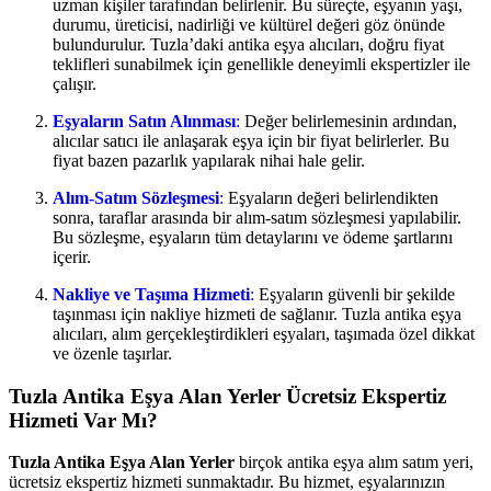
uzman kişiler tarafından belirlenir. Bu süreçte, eşyanın yaşı,
durumu, üreticisi, nadirliği ve kültürel değeri göz önünde
bulundurulur. Tuzla’daki antika eşya alıcıları, doğru fiyat
teklifleri sunabilmek için genellikle deneyimli ekspertizler ile
çalışır.
Eşyaların Satın Alınması
:
Değer belirlemesinin ardından,
alıcılar satıcı ile anlaşarak eşya için bir fiyat belirlerler. Bu
fiyat bazen pazarlık yapılarak nihai hale gelir.
Alım-Satım Sözleşmesi
:
Eşyaların değeri belirlendikten
sonra, taraflar arasında bir alım-satım sözleşmesi yapılabilir.
Bu sözleşme, eşyaların tüm detaylarını ve ödeme şartlarını
içerir.
Nakliye ve Taşıma Hizmeti
:
Eşyaların güvenli bir şekilde
taşınması için nakliye hizmeti de sağlanır. Tuzla antika eşya
alıcıları, alım gerçekleştirdikleri eşyaları, taşımada özel dikkat
ve özenle taşırlar.
Tuzla Antika Eşya Alan Yerler Ücretsiz Ekspertiz
Hizmeti Var Mı?
Tuzla Antika Eşya Alan Yerler
birçok antika eşya alım satım yeri,
ücretsiz ekspertiz hizmeti sunmaktadır. Bu hizmet, eşyalarınızın