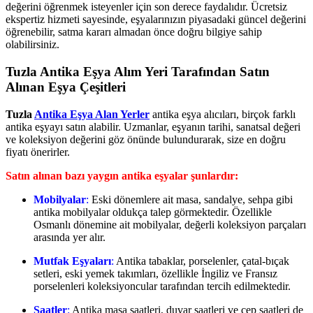
değerini öğrenmek isteyenler için son derece faydalıdır. Ücretsiz
ekspertiz hizmeti sayesinde, eşyalarınızın piyasadaki güncel değerini
öğrenebilir, satma kararı almadan önce doğru bilgiye sahip
olabilirsiniz.
Tuzla Antika Eşya Alım Yeri Tarafından Satın
Alınan Eşya Çeşitleri
Tuzla
Antika Eşya Alan Yerler
antika eşya alıcıları, birçok farklı
antika eşyayı satın alabilir. Uzmanlar, eşyanın tarihi, sanatsal değeri
ve koleksiyon değerini göz önünde bulundurarak, size en doğru
fiyatı önerirler.
Satın alınan bazı yaygın antika eşyalar şunlardır:
Mobilyalar
:
Eski dönemlere ait masa, sandalye, sehpa gibi
antika mobilyalar oldukça talep görmektedir. Özellikle
Osmanlı dönemine ait mobilyalar, değerli koleksiyon parçaları
arasında yer alır.
Mutfak Eşyaları
:
Antika tabaklar, porselenler, çatal-bıçak
setleri, eski yemek takımları, özellikle İngiliz ve Fransız
porselenleri koleksiyoncular tarafından tercih edilmektedir.
Saatler
:
Antika masa saatleri, duvar saatleri ve cep saatleri de