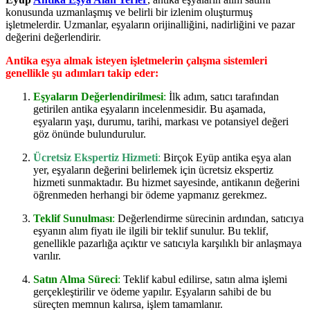
konusunda uzmanlaşmış ve belirli bir izlenim oluşturmuş
işletmelerdir. Uzmanlar, eşyaların orijinalliğini, nadirliğini ve pazar
değerini değerlendirir.
Antika eşya almak isteyen işletmelerin çalışma sistemleri
genellikle şu adımları takip eder:
Eşyaların Değerlendirilmesi
:
İlk adım, satıcı tarafından
getirilen antika eşyaların incelenmesidir. Bu aşamada,
eşyaların yaşı, durumu, tarihi, markası ve potansiyel değeri
göz önünde bulundurulur.
Ücretsiz Ekspertiz Hizmeti
:
Birçok Eyüp antika eşya alan
yer, eşyaların değerini belirlemek için ücretsiz ekspertiz
hizmeti sunmaktadır. Bu hizmet sayesinde, antikanın değerini
öğrenmeden herhangi bir ödeme yapmanız gerekmez.
Teklif Sunulması
:
Değerlendirme sürecinin ardından, satıcıya
eşyanın alım fiyatı ile ilgili bir teklif sunulur. Bu teklif,
genellikle pazarlığa açıktır ve satıcıyla karşılıklı bir anlaşmaya
varılır.
Satın Alma Süreci
:
Teklif kabul edilirse, satın alma işlemi
gerçekleştirilir ve ödeme yapılır. Eşyaların sahibi de bu
süreçten memnun kalırsa, işlem tamamlanır.