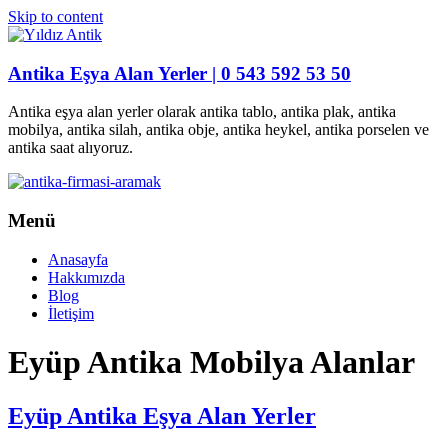
Skip to content
Antika Eşya Alan Yerler | 0 543 592 53 50
Antika eşya alan yerler olarak antika tablo, antika plak, antika
mobilya, antika silah, antika obje, antika heykel, antika porselen ve
antika saat alıyoruz.
Menü
Anasayfa
Hakkımızda
Blog
İletişim
Eyüp Antika Mobilya Alanlar
Eyüp Antika Eşya Alan Yerler