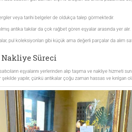
dergiler veya tarihi belgeler de oldukça talep görmektedir.
ılmış antika takılar da çok rağbet gören eşyalar arasında yer alır.
lar, pul koleksiyonları gibi küçük ama değerli parçalar da alım sat
 Nakliye Süreci
tıcıların eşyalarını yerlerinden alıp taşıma ve nakliye hizmeti sun
r şekilde yapılır, çünkü antikalar çoğu zaman hassas ve kırılgan ola