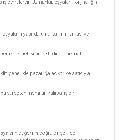
şletmelerdir. Uzmanlar, eşyaların orijinalliğini,
 eşyaların yaşı, durumu, tarihi, markası ve
kspertiz hizmeti sunmaktadır. Bu hizmet
klif, genellikle pazarlığa açıktır ve satıcıyla
 de bu süreçten memnun kalırsa, işlem
şyaların değerinin doğru bir şekilde