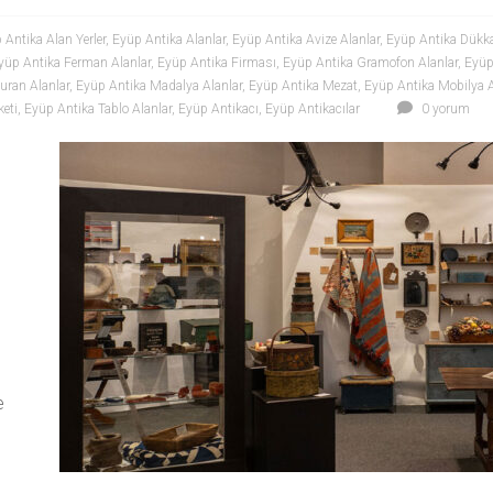
 Antika Alan Yerler
,
Eyüp Antika Alanlar
,
Eyüp Antika Avize Alanlar
,
Eyüp Antika Dükka
yüp Antika Ferman Alanlar
,
Eyüp Antika Firması
,
Eyüp Antika Gramofon Alanlar
,
Eyüp
uran Alanlar
,
Eyüp Antika Madalya Alanlar
,
Eyüp Antika Mezat
,
Eyüp Antika Mobilya A
keti
,
Eyüp Antika Tablo Alanlar
,
Eyüp Antikacı
,
Eyüp Antikacılar
0 yorum
e