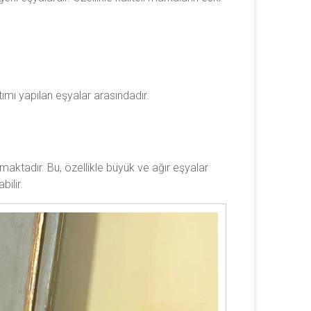
ımı yapılan eşyalar arasındadır.
maktadır. Bu, özellikle büyük ve ağır eşyalar
bilir.