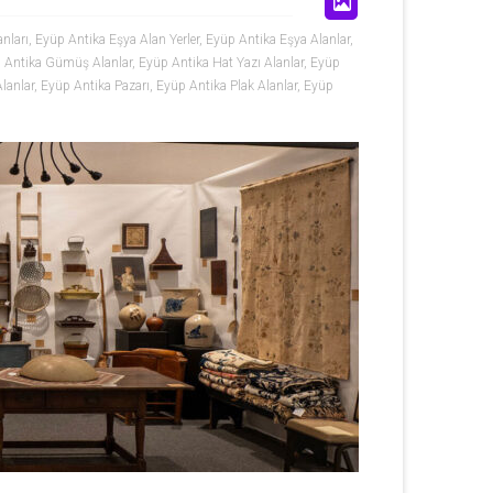
nları
,
Eyüp Antika Eşya Alan Yerler
,
Eyüp Antika Eşya Alanlar
,
 Antika Gümüş Alanlar
,
Eyüp Antika Hat Yazı Alanlar
,
Eyüp
lanlar
,
Eyüp Antika Pazarı
,
Eyüp Antika Plak Alanlar
,
Eyüp