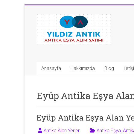
Skip
to
Antika
content
Eşya
Alan
Yerler
|
Anasayfa
Hakkımızda
Blog
İleti
0
543
Eyüp Antika Eşya Alan
592
53
Eyüp Antika Eşya Alan Ye
50
Antika Alan Yerler
Antika Eşya
,
Anti