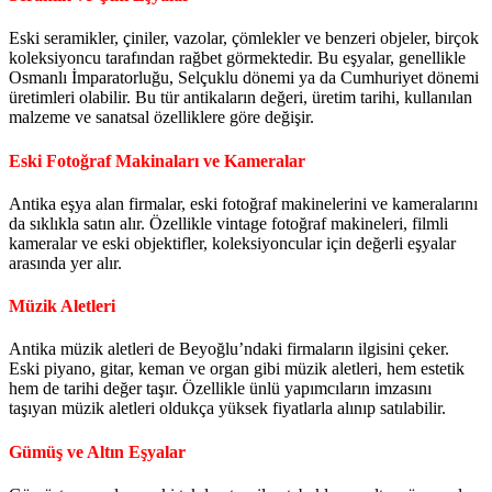
Eski seramikler, çiniler, vazolar, çömlekler ve benzeri objeler, birçok
koleksiyoncu tarafından rağbet görmektedir. Bu eşyalar, genellikle
Osmanlı İmparatorluğu, Selçuklu dönemi ya da Cumhuriyet dönemi
üretimleri olabilir. Bu tür antikaların değeri, üretim tarihi, kullanılan
malzeme ve sanatsal özelliklere göre değişir.
Eski Fotoğraf Makinaları ve Kameralar
Antika eşya alan firmalar, eski fotoğraf makinelerini ve kameralarını
da sıklıkla satın alır. Özellikle vintage fotoğraf makineleri, filmli
kameralar ve eski objektifler, koleksiyoncular için değerli eşyalar
arasında yer alır.
Müzik Aletleri
Antika müzik aletleri de Beyoğlu’ndaki firmaların ilgisini çeker.
Eski piyano, gitar, keman ve organ gibi müzik aletleri, hem estetik
hem de tarihi değer taşır. Özellikle ünlü yapımcıların imzasını
taşıyan müzik aletleri oldukça yüksek fiyatlarla alınıp satılabilir.
Gümüş ve Altın Eşyalar