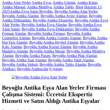
Antika Alan Yerler
Antika Eşya
,
Antika Gümüş
,
Antika Kitap
,
Antika Mangal
,
Antika Mobilya
,
Antika Tablo
,
Blog
Haziran 13,
2025
Antika Eşya Satışı Beyoğlu
,
Beyoğlu Antika Alan Yerler
,
Beyoğlu Antika Alanlar
,
Beyoğlu Antika Avize Alanlar
,
Beyoğlu
Antika Dükkanları
,
Beyoğlu Antika Ekspertiz
,
Beyoğlu Antika Eşya
Alan Yerler
,
Beyoğlu Antika Eşya Alanlar
,
Beyoğlu Antika Eşya
Alım Satım
,
Beyoğlu Antika Eşya Dükkanları
,
Beyoğlu Antika
Ferman Alanlar
,
Beyoğlu Antika Firması
,
Beyoğlu Antika
Gramofon Alanlar
,
Beyoğlu Antika Gümüş Alanlar
,
Beyoğlu Antika
Hat Yazı Alanlar
,
Beyoğlu Antika Heykel Alanlar
,
Beyoğlu Antika
Kılıç Alanlar
,
Beyoğlu Antika Kuran Alanlar
,
Beyoğlu Antika
Madalya Alanlar
,
Beyoğlu Antika Mezat
,
Beyoğlu Antika Mobilya
Alanlar
,
Beyoğlu Antika Pazarı
,
Beyoğlu Antika Plak Alanlar
,
Beyoğlu Antika Saat Alanlar
,
Beyoğlu Antika Silah Alanlar
,
Beyoğlu Antika Şirketi
,
Beyoğlu Antika Tablo Alanlar
,
Beyoğlu
Antikacı
,
Beyoğlu Antikacılar
0 yorum
Beyoğlu Antika Eşya Alan Yerler Firması
Çalışma Sistemi: Ücretsiz Ekspertiz
Hizmeti ve Satın Aldığı Antika Eşyalar