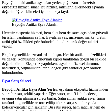
Beyoğlu’ndaki antika eşya alan yerler, çoğu zaman
ücretsiz
ekspertiz
hizmeti sunar. Bu hizmet, satıcıların ellerindeki eşyanın
değerini öğrenebilmeleri için oldukça faydalıdır.
Beyoğlu Antika Eşya Alanlar
Ücretsiz ekspertiz hizmeti, hem alıcı hem de satıcı açısından güvenli
bir işlem yapılmasını sağlar. Eşyaların yaş, malzeme, marka, üretim
tarihi gibi özellikleri göz önünde bulundurularak değer takdiri
yapılır.
Ekipler genellikle uzmanlardan oluşur. Her bir antikanın özellikleri
ve değeri, konusunda deneyimli kişiler tarafından doğru bir şekilde
değerlendirilir. Ekspertiz yapılırken, eşyaların fiziksel durumu,
nadirlikleri, orijinallikleri, tarihi değeri gibi faktörler göz önünde
bulundurulur.
Eşya Satış Süreci
Beyoğlu Antika Eşya Alan Yerler
, eşyaların ekspertiz hizmetinden
sonra bir satış teklifi yaparlar. Eğer satıcı, teklifi kabul ederse,
eşyanın satın alınması süreci başlar. Satın alınan antika eşya, firma
tarafından genellikle restore edilip tekrar satışa sunulur ya da
koleksiyoncular için saklanır. Bu satış süreci, hem satıcılar hem de