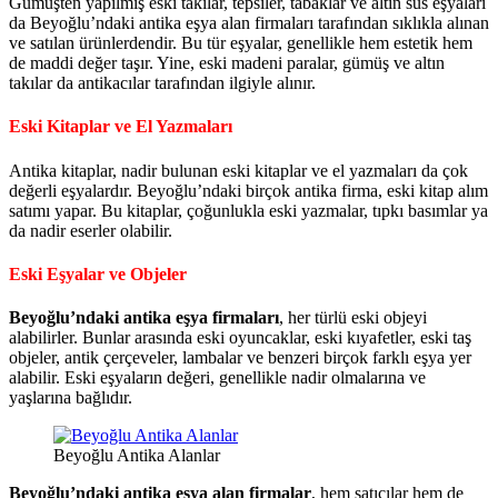
Gümüşten yapılmış eski takılar, tepsiler, tabaklar ve altın süs eşyaları
da Beyoğlu’ndaki antika eşya alan firmaları tarafından sıklıkla alınan
ve satılan ürünlerdendir. Bu tür eşyalar, genellikle hem estetik hem
de maddi değer taşır. Yine, eski madeni paralar, gümüş ve altın
takılar da antikacılar tarafından ilgiyle alınır.
Eski Kitaplar ve El Yazmaları
Antika kitaplar, nadir bulunan eski kitaplar ve el yazmaları da çok
değerli eşyalardır. Beyoğlu’ndaki birçok antika firma, eski kitap alım
satımı yapar. Bu kitaplar, çoğunlukla eski yazmalar, tıpkı basımlar ya
da nadir eserler olabilir.
Eski Eşyalar ve Objeler
Beyoğlu’ndaki antika eşya firmaları
, her türlü eski objeyi
alabilirler. Bunlar arasında eski oyuncaklar, eski kıyafetler, eski taş
objeler, antik çerçeveler, lambalar ve benzeri birçok farklı eşya yer
alabilir. Eski eşyaların değeri, genellikle nadir olmalarına ve
yaşlarına bağlıdır.
Beyoğlu Antika Alanlar
Beyoğlu’ndaki antika eşya alan firmalar
, hem satıcılar hem de