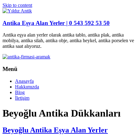
Skip to content
Antika Eşya Alan Yerler | 0 543 592 53 50
Antika eşya alan yerler olarak antika tablo, antika plak, antika
mobilya, antika silah, antika obje, antika heykel, antika porselen ve
antika saat alıyoruz.
Menü
Anasayfa
Hakkımızda
Blog
İletişim
Beyoğlu Antika Dükkanları
Beyoğlu Antika Eşya Alan Yerler