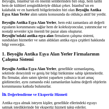
Beyoğlu, İstanbul’un en önemli semtlerinden biri olup, hem tarihi
hem de kültürel zenginlikleriyle dikkat çeker. İstanbul’un en
kalabalık ve en hareketli bölgelerinden biri olan
Beyoğlu Antika
Eşya Alan Yerler
alım satımı konusunda da oldukça aktif bir yerdir.
Beyoğlu Antika Eşya Alan Yerler
, hem eski zamanlara ait değerli
eşyaların korunmasını sağlar hem de koleksiyoncular, yatırımcılar ve
nostalji sevenler için önemli bir pazar alanı oluşturur.
Beyoğlu’ndaki antika eşya alan
firmaların çalışma sistemi,
sundukları hizmetler ve satın aldıkları antika eşya çeşitleri hakkında
bilgi vereceğiz.
1. Beyoğlu Antika Eşya Alan Yerler Firmalarının
Çalışma Sistemi
Beyoğlu Antika Eşya Alan Yerler
, genellikle uzmanlaşmış,
sektörde deneyimli ve geniş bir bilgi birikimine sahip işletmelerdir.
Bu firmalar, alım satım işlerini yaparken yalnızca ticari amaç
güdümezler, aynı zamanda eski zamanlardan kalma değerli objelerin
korunmasına katkıda bulunurlar.
İlk Değerlendirme ve Ekspertiz Hizmeti
Antika eşya almak isteyen kişiler, genellikle ellerindeki eşyayı
satmak istediklerinde bir ekspertiz hizmeti talep ederler.