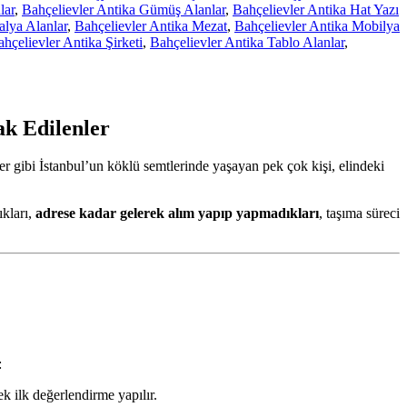
lar
,
Bahçelievler Antika Gümüş Alanlar
,
Bahçelievler Antika Hat Yazı
alya Alanlar
,
Bahçelievler Antika Mezat
,
Bahçelievler Antika Mobilya
hçelievler Antika Şirketi
,
Bahçelievler Antika Tablo Alanlar
,
ak Edilenler
er gibi İstanbul’un köklü semtlerinde yaşayan pek çok kişi, elindeki
ıkları,
adrese kadar gelerek alım yapıp yapmadıkları
, taşıma süreci
:
k ilk değerlendirme yapılır.