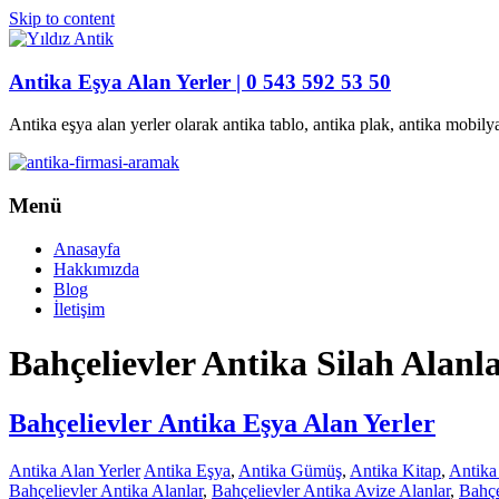
Skip to content
Antika Eşya Alan Yerler | 0 543 592 53 50
Antika eşya alan yerler olarak antika tablo, antika plak, antika mobilya
Menü
Anasayfa
Hakkımızda
Blog
İletişim
Bahçelievler Antika Silah Alanl
Bahçelievler Antika Eşya Alan Yerler
Antika Alan Yerler
Antika Eşya
,
Antika Gümüş
,
Antika Kitap
,
Antika
Bahçelievler Antika Alanlar
,
Bahçelievler Antika Avize Alanlar
,
Bahçe