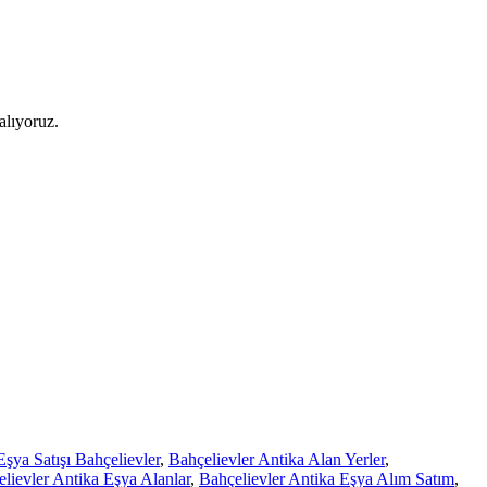
alıyoruz.
Eşya Satışı Bahçelievler
,
Bahçelievler Antika Alan Yerler
,
lievler Antika Eşya Alanlar
,
Bahçelievler Antika Eşya Alım Satım
,