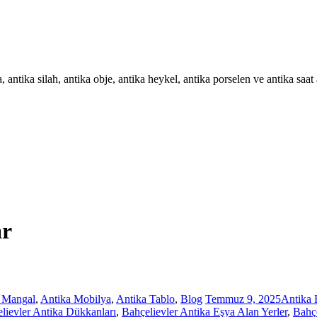
, antika silah, antika obje, antika heykel, antika porselen ve antika saat 
ar
 Mangal
,
Antika Mobilya
,
Antika Tablo
,
Blog
Temmuz 9, 2025
Antika 
lievler Antika Dükkanları
,
Bahçelievler Antika Eşya Alan Yerler
,
Bahçe