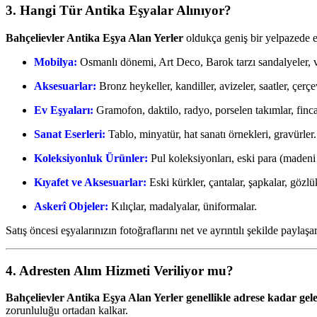
3. Hangi Tür Antika Eşyalar Alınıyor?
Bahçelievler Antika Eşya Alan Yerler
oldukça geniş bir yelpazede eş
Mobilya:
Osmanlı dönemi, Art Deco, Barok tarzı sandalyeler, vit
Aksesuarlar:
Bronz heykeller, kandiller, avizeler, saatler, çerçe
Ev Eşyaları:
Gramofon, daktilo, radyo, porselen takımlar, fincan
Sanat Eserleri:
Tablo, minyatür, hat sanatı örnekleri, gravürler.
Koleksiyonluk Ürünler:
Pul koleksiyonları, eski para (madeni 
Kıyafet ve Aksesuarlar:
Eski kürkler, çantalar, şapkalar, gözlük
Askerî Objeler:
Kılıçlar, madalyalar, üniformalar.
Satış öncesi eşyalarınızın fotoğraflarını net ve ayrıntılı şekilde paylaşa
4. Adresten Alım Hizmeti Veriliyor mu?
Bahçelievler Antika Eşya Alan Yerler genellikle adrese kadar ge
zorunluluğu ortadan kalkar.