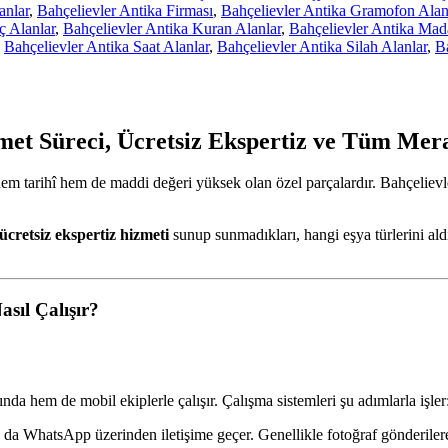
anlar
,
Bahçelievler Antika Firması
,
Bahçelievler Antika Gramofon Alan
ç Alanlar
,
Bahçelievler Antika Kuran Alanlar
,
Bahçelievler Antika Mad
,
Bahçelievler Antika Saat Alanlar
,
Bahçelievler Antika Silah Alanlar
,
Ba
zmet Süreci, Ücretsiz Ekspertiz ve Tüm Mer
 hem tarihî hem de maddi değeri yüksek olan özel parçalardır. Bahçelievl
ücretsiz ekspertiz hizmeti
sunup sunmadıkları, hangi eşya türlerini ald
asıl Çalışır?
a hem de mobil ekiplerle çalışır. Çalışma sistemleri şu adımlarla işler
 da WhatsApp üzerinden iletişime geçer. Genellikle fotoğraf gönderilere