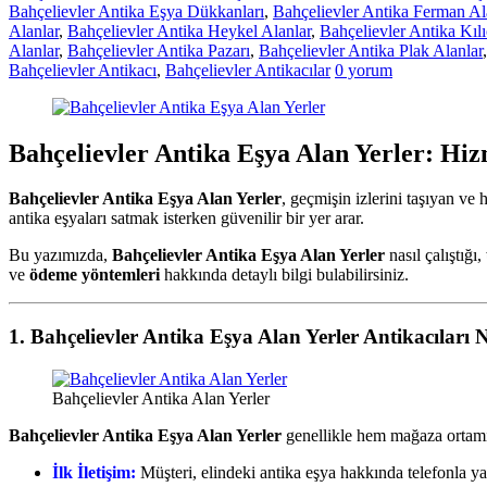
Bahçelievler Antika Eşya Dükkanları
,
Bahçelievler Antika Ferman Al
Alanlar
,
Bahçelievler Antika Heykel Alanlar
,
Bahçelievler Antika Kılı
Alanlar
,
Bahçelievler Antika Pazarı
,
Bahçelievler Antika Plak Alanlar
Bahçelievler Antikacı
,
Bahçelievler Antikacılar
0 yorum
Bahçelievler Antika Eşya Alan Yerler: Hi
Bahçelievler Antika Eşya Alan Yerler
, geçmişin izlerini taşıyan ve
antika eşyaları satmak isterken güvenilir bir yer arar.
Bu yazımızda,
Bahçelievler Antika Eşya Alan Yerler
nasıl çalıştığı,
ve
ödeme yöntemleri
hakkında detaylı bilgi bulabilirsiniz.
1. Bahçelievler Antika Eşya Alan Yerler Antikacıları N
Bahçelievler Antika Alan Yerler
Bahçelievler Antika Eşya Alan Yerler
genellikle hem mağaza ortamınd
İlk İletişim:
Müşteri, elindeki antika eşya hakkında telefonla ya