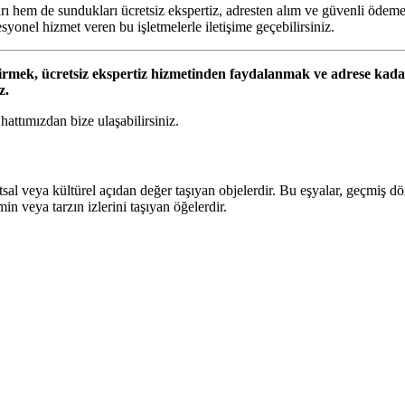
ı hem de sundukları ücretsiz ekspertiz, adresten alım ve güvenli ödeme y
syonel hizmet veren bu işletmelerle iletişime geçebilirsiniz.
irmek, ücretsiz ekspertiz hizmetinden faydalanmak ve adrese kadar 
z.
attımızdan bize ulaşabilirsiniz.
tsal veya kültürel açıdan değer taşıyan objelerdir. Bu eşyalar, geçmiş dön
in veya tarzın izlerini taşıyan öğelerdir.