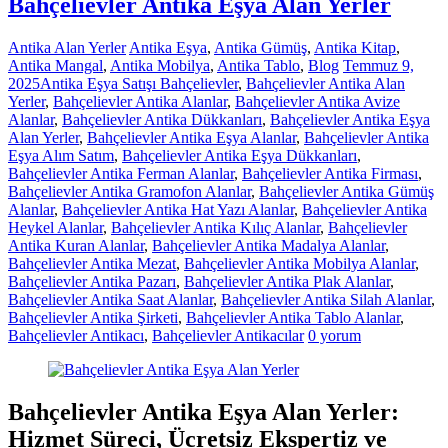
Bahçelievler Antika Eşya Alan Yerler
Antika Alan Yerler
Antika Eşya
,
Antika Gümüş
,
Antika Kitap
,
Antika Mangal
,
Antika Mobilya
,
Antika Tablo
,
Blog
Temmuz 9,
2025
Antika Eşya Satışı Bahçelievler
,
Bahçelievler Antika Alan
Yerler
,
Bahçelievler Antika Alanlar
,
Bahçelievler Antika Avize
Alanlar
,
Bahçelievler Antika Dükkanları
,
Bahçelievler Antika Eşya
Alan Yerler
,
Bahçelievler Antika Eşya Alanlar
,
Bahçelievler Antika
Eşya Alım Satım
,
Bahçelievler Antika Eşya Dükkanları
,
Bahçelievler Antika Ferman Alanlar
,
Bahçelievler Antika Firması
,
Bahçelievler Antika Gramofon Alanlar
,
Bahçelievler Antika Gümüş
Alanlar
,
Bahçelievler Antika Hat Yazı Alanlar
,
Bahçelievler Antika
Heykel Alanlar
,
Bahçelievler Antika Kılıç Alanlar
,
Bahçelievler
Antika Kuran Alanlar
,
Bahçelievler Antika Madalya Alanlar
,
Bahçelievler Antika Mezat
,
Bahçelievler Antika Mobilya Alanlar
,
Bahçelievler Antika Pazarı
,
Bahçelievler Antika Plak Alanlar
,
Bahçelievler Antika Saat Alanlar
,
Bahçelievler Antika Silah Alanlar
,
Bahçelievler Antika Şirketi
,
Bahçelievler Antika Tablo Alanlar
,
Bahçelievler Antikacı
,
Bahçelievler Antikacılar
0 yorum
Bahçelievler Antika Eşya Alan Yerler:
Hizmet Süreci, Ücretsiz Ekspertiz ve