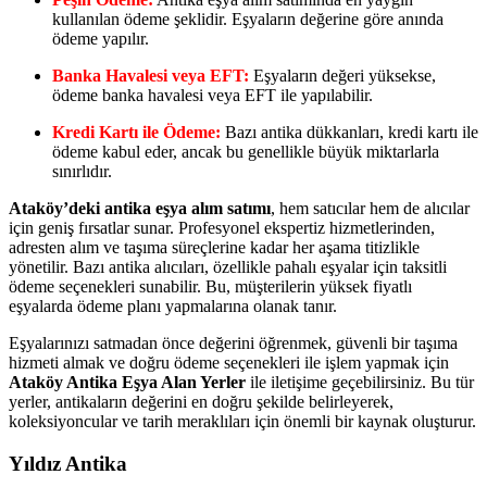
kullanılan ödeme şeklidir. Eşyaların değerine göre anında
ödeme yapılır.
Banka Havalesi veya EFT:
Eşyaların değeri yüksekse,
ödeme banka havalesi veya EFT ile yapılabilir.
Kredi Kartı ile Ödeme:
Bazı antika dükkanları, kredi kartı ile
ödeme kabul eder, ancak bu genellikle büyük miktarlarla
sınırlıdır.
Ataköy’deki antika eşya alım satımı
, hem satıcılar hem de alıcılar
için geniş fırsatlar sunar. Profesyonel ekspertiz hizmetlerinden,
adresten alım ve taşıma süreçlerine kadar her aşama titizlikle
yönetilir. Bazı antika alıcıları, özellikle pahalı eşyalar için taksitli
ödeme seçenekleri sunabilir. Bu, müşterilerin yüksek fiyatlı
eşyalarda ödeme planı yapmalarına olanak tanır.
Eşyalarınızı satmadan önce değerini öğrenmek, güvenli bir taşıma
hizmeti almak ve doğru ödeme seçenekleri ile işlem yapmak için
Ataköy Antika Eşya Alan Yerler
ile iletişime geçebilirsiniz. Bu tür
yerler, antikaların değerini en doğru şekilde belirleyerek,
koleksiyoncular ve tarih meraklıları için önemli bir kaynak oluşturur.
Yıldız Antika