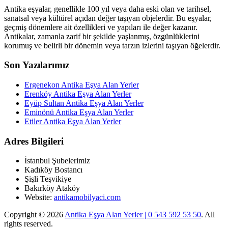
Antika eşyalar, genellikle 100 yıl veya daha eski olan ve tarihsel,
sanatsal veya kültürel açıdan değer taşıyan objelerdir. Bu eşyalar,
geçmiş dönemlere ait özellikleri ve yapıları ile değer kazanır.
Antikalar, zamanla zarif bir şekilde yaşlanmış, özgünlüklerini
korumuş ve belirli bir dönemin veya tarzın izlerini taşıyan öğelerdir.
Son Yazılarımız
Ergenekon Antika Eşya Alan Yerler
Erenköy Antika Eşya Alan Yerler
Eyüp Sultan Antika Eşya Alan Yerler
Eminönü Antika Eşya Alan Yerler
Etiler Antika Eşya Alan Yerler
Adres Bilgileri
İstanbul Şubelerimiz
Kadıköy Bostancı
Şişli Teşvikiye
Bakırköy Ataköy
Website:
antikamobilyaci.com
Copyright © 2026
Antika Eşya Alan Yerler | 0 543 592 53 50
. All
rights reserved.