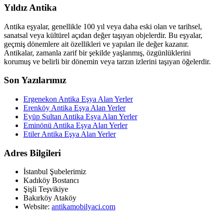
Yıldız Antika
Antika eşyalar, genellikle 100 yıl veya daha eski olan ve tarihsel,
sanatsal veya kültürel açıdan değer taşıyan objelerdir. Bu eşyalar,
geçmiş dönemlere ait özellikleri ve yapıları ile değer kazanır.
Antikalar, zamanla zarif bir şekilde yaşlanmış, özgünlüklerini
korumuş ve belirli bir dönemin veya tarzın izlerini taşıyan öğelerdir.
Son Yazılarımız
Ergenekon Antika Eşya Alan Yerler
Erenköy Antika Eşya Alan Yerler
Eyüp Sultan Antika Eşya Alan Yerler
Eminönü Antika Eşya Alan Yerler
Etiler Antika Eşya Alan Yerler
Adres Bilgileri
İstanbul Şubelerimiz
Kadıköy Bostancı
Şişli Teşvikiye
Bakırköy Ataköy
Website:
antikamobilyaci.com