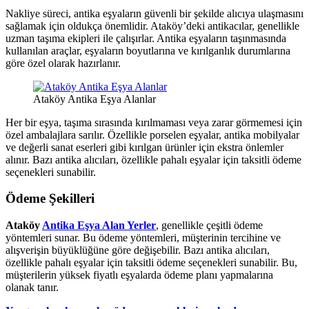
Nakliye süreci, antika eşyaların güvenli bir şekilde alıcıya ulaşmasını
sağlamak için oldukça önemlidir. Ataköy’deki antikacılar, genellikle
uzman taşıma ekipleri ile çalışırlar. Antika eşyaların taşınmasında
kullanılan araçlar, eşyaların boyutlarına ve kırılganlık durumlarına
göre özel olarak hazırlanır.
Ataköy Antika Eşya Alanlar
Her bir eşya, taşıma sırasında kırılmaması veya zarar görmemesi için
özel ambalajlara sarılır. Özellikle porselen eşyalar, antika mobilyalar
ve değerli sanat eserleri gibi kırılgan ürünler için ekstra önlemler
alınır. Bazı antika alıcıları, özellikle pahalı eşyalar için taksitli ödeme
seçenekleri sunabilir.
Ödeme Şekilleri
Ataköy
Antika Eşya Alan Yerler
, genellikle çeşitli ödeme
yöntemleri sunar. Bu ödeme yöntemleri, müşterinin tercihine ve
alışverişin büyüklüğüne göre değişebilir. Bazı antika alıcıları,
özellikle pahalı eşyalar için taksitli ödeme seçenekleri sunabilir. Bu,
müşterilerin yüksek fiyatlı eşyalarda ödeme planı yapmalarına
olanak tanır.