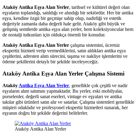
Ataköy Antika Eşya Alan Yerler
, tarihsel ve kültürel değeri olan
eşyaların toplandığı, satıldığı ve alındığı bir sektördür. Her bir antika
eşya, kendine özgü bir geçmişe sahip olup, nadirliği ve estetik
değeriyle zamanla daha değerli hale gelir. Ataköy gibi büyük ve
gelişmiş semtlerde antika eşya alan yerler, hem koleksiyoncular hem
de nostalji tutkunları için oldukça önemli bir konudur.
Ataköy Antika Eşya Alan Yerler
çalışma sistemini, ücretsiz
ekspertiz hizmeti verip vermediklerini, satın aldıkları antika eşya
çeşitlerini, adresten alım sürecini, taşıma ve nakliye işlemlerini ve
ödeme şekillerini detaylı bir şekilde inceleyeceğiz.
Ataköy Antika Eşya Alan Yerler Çalışma Sistemi
Ataköy
Antika Eşya Alan Yerler
, genellikle çok çeşitli ve nadir
eşyaların alım satımını yapmaktadır. Bu yerler, eski mobilyalar,
porselenler, değerli sanat eserleri, vintage ev eşyaları ve antika
takılar gibi ürünleri satın alır ve satarlar. Çalışma sistemleri genellikle
müşteri odaklıdır ve profesyonel ekspertiz hizmetleri sunarak, her
eşyanın doğru bir şekilde değerini belirlerler.
Ataköy Antika Alan Yerler