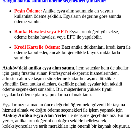
Yaygın olarak sunulan ödeme seçenekleri şunlardır:
Peşin Ödeme:
Antika eşya alım satımında en yaygın
kullanılan ödeme şeklidir. Eşyaların değerine göre anında
ödeme yapılır.
Banka Havalesi veya EFT:
Eşyaların değeri yüksekse,
ödeme banka havalesi veya EFT ile yapılabilir.
Kredi Kartı ile Ödeme:
Bazı antika dükkanları, kredi kartı ile
ödeme kabul eder, ancak bu genellikle büyük miktarlarla
sınırlıdır.
Ataköy’deki antika eşya alım satımı
, hem satıcılar hem de alıcılar
için geniş fırsatlar sunar. Profesyonel ekspertiz hizmetlerinden,
adresten alım ve taşıma süreçlerine kadar her aşama titizlikle
yönetilir. Bazı antika alıcıları, özellikle pahalı eşyalar için taksitli
ödeme seçenekleri sunabilir. Bu, müşterilerin yüksek fiyatlı
eşyalarda ödeme planı yapmalarına olanak tanır.
Eşyalarınızı satmadan önce değerini öğrenmek, güvenli bir taşıma
hizmeti almak ve doğru ödeme seçenekleri ile işlem yapmak için
Ataköy Antika Eşya Alan Yerler
ile iletişime geçebilirsiniz. Bu tür
yerler, antikaların değerini en doğru şekilde belirleyerek,
koleksiyoncular ve tarih meraklıları için önemli bir kaynak oluşturur.