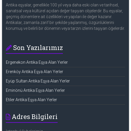
Antika eşyalar, genellikle 100 yıl veya daha eski olan ve tarihsel,
sanatsal veya kültürel açıdan değer taşıyan objelerdir. Bu eşyalar,
geçmiş dönemlere ait özellikleri ve yapıları ile değer kazanır.
Antikalar, zamanla zarif bir şekilde yaşlanmış, özgünlüklerini
korumuş ve belirli bir dönemin veya tarzın izlerini taşıyan öğelerdir.
Son Yazılarımız
Ergenekon Antika Eşya Alan Yerler
Erenköy Antika Eşya Alan Yerler
Eyüp Sultan Antika Eşya Alan Yerler
Eminönü Antika Eşya Alan Yerler
Etiler Antika Eşya Alan Yerler
Adres Bilgileri