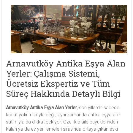
antika
heykel,
antika
porselen
ve
antika
saat
alıyoruz.
Arnavutköy Antika Eşya Alan
Yerler: Çalışma Sistemi,
Ücretsiz Ekspertiz ve Tüm
Süreç Hakkında Detaylı Bilgi
Arnavutköy Antika Eşya Alan Yerler
, son yıllarda sadece
konut yatırımlarıyla değil, aynı zamanda antika eşya alım
satımıyla da dikkat çekiyor. Özellikle aile büyüklerinden
kalan ya da ev yenilemeleri sırasında ortaya çıkan eski