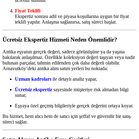
ücretsiz sunulur.
Fiyat Teklifi
Ekspertiz sonrası adil ve piyasa koşullarına uygun bir fiyat
teklifi yapılır. Anlaşma sağlanırsa, satış süreci başlar.
Ücretsiz Ekspertiz Hizmeti Neden Önemlidir?
Antika eşyanın gerçek değeri, sadece görünüşüne ya da yaşına
bakılarak anlaşılmaz. Özellikle koleksiyon değeri taşıyan veya nadir
bulunan parçalar, tahmin edilenden çok daha değerli olabilir.
Arnavutköy’deki antika alım satım yerleri bu noktada:
Uzman kadroları
ile detaylı analiz yapar,
Ücretsiz ekspertiz
sayesinde müşteriye risk almadan bilgi
sunar,
Eşyaya özel geçmiş bilgileriyle gerçek değerini ortaya koyar.
Bu hizmet, hem alıcı hem de satıcı için şeffaf ve güvenilir bir satış
süreci sağlar.