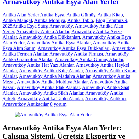
Arnavutköy Antika Eşya Alan Yerler
Antika Alan Yerler
Antika Eşya
,
Antika Gümüş
,
Antika Kitap
,
Antika Mangal
,
Antika Mobilya
,
Antika Tablo
,
Blog
Temmuz 9,
2025
Antika Eşya Satışı Arnavutköy
,
Arnavutköy Antika Alan
Yerler
,
Arnavutköy Antika Alanlar
,
Arnavutköy Antika Avize
Alanlar
,
Arnavutköy Antika Dükkanları
,
Arnavutköy Antika Eşya
Alan Yerler
,
Arnavutköy Antika Eşya Alanlar
,
Arnavutköy Antika
Eşya Alım Satım
,
Arnavutköy Antika Eşya Dükkanları
,
Arnavutköy
Antika Ferman Alanlar
,
Arnavutköy Antika Firması
,
Arnavutköy
Antika Gramofon Alanlar
,
Arnavutköy Antika Gümüş Alanlar
,
Arnavutköy Antika Hat Yazı Alanlar
,
Arnavutköy Antika Heykel
Alanlar
,
Arnavutköy Antika Kılıç Alanlar
,
Arnavutköy Antika Kuran
Alanlar
,
Arnavutköy Antika Madalya Alanlar
,
Arnavutköy Antika
Mezat
,
Arnavutköy Antika Mobilya Alanlar
,
Arnavutköy Antika
Pazarı
,
Arnavutköy Antika Plak Alanlar
,
Arnavutköy Antika Saat
Alanlar
,
Arnavutköy Antika Silah Alanlar
,
Arnavutköy Antika
Şirketi
,
Arnavutköy Antika Tablo Alanlar
,
Arnavutköy Antikacı
,
Arnavutköy Antikacılar
0 yorum
Arnavutköy Antika Eşya Alan Yerler:
Çalışma Sistemi, Ücretsiz Ekspertiz ve