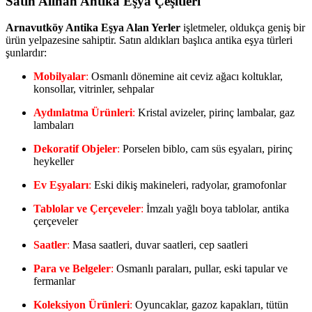
Satın Alınan Antika Eşya Çeşitleri
Arnavutköy Antika Eşya Alan Yerler
işletmeler, oldukça geniş bir
ürün yelpazesine sahiptir. Satın aldıkları başlıca antika eşya türleri
şunlardır:
Mobilyalar
:
Osmanlı dönemine ait ceviz ağacı koltuklar,
konsollar, vitrinler, sehpalar
Aydınlatma Ürünleri
:
Kristal avizeler, pirinç lambalar, gaz
lambaları
Dekoratif Objeler
:
Porselen biblo, cam süs eşyaları, pirinç
heykeller
Ev Eşyaları
:
Eski dikiş makineleri, radyolar, gramofonlar
Tablolar ve Çerçeveler
:
İmzalı yağlı boya tablolar, antika
çerçeveler
Saatler
:
Masa saatleri, duvar saatleri, cep saatleri
Para ve Belgeler
:
Osmanlı paraları, pullar, eski tapular ve
fermanlar
Koleksiyon Ürünleri
:
Oyuncaklar, gazoz kapakları, tütün