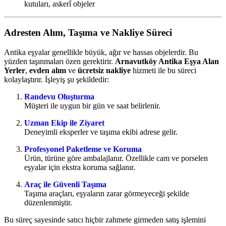
kutuları, askerî objeler
Adresten Alım, Taşıma ve Nakliye Süreci
Antika eşyalar genellikle büyük, ağır ve hassas objelerdir. Bu
yüzden taşınmaları özen gerektirir.
Arnavutköy Antika Eşya Alan
Yerler
,
evden alım
ve
ücretsiz nakliye
hizmeti ile bu süreci
kolaylaştırır. İşleyiş şu şekildedir:
Randevu Oluşturma
Müşteri ile uygun bir gün ve saat belirlenir.
Uzman Ekip ile Ziyaret
Deneyimli eksperler ve taşıma ekibi adrese gelir.
Profesyonel Paketleme ve Koruma
Ürün, türüne göre ambalajlanır. Özellikle cam ve porselen
eşyalar için ekstra koruma sağlanır.
Araç ile Güvenli Taşıma
Taşıma araçları, eşyaların zarar görmeyeceği şekilde
düzenlenmiştir.
Bu süreç sayesinde satıcı hiçbir zahmete girmeden satış işlemini