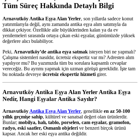
Tüm Süreç Hakkında Detaylı Bilgi
Arnavutköy Antika Eşya Alan Yerler
, son yıllarda sadece konut
yatırımlarıyla değil, aynı zamanda antika eşya alım satımıyla da
dikkat çekiyor. Özellikle aile büyüklerinden kalan ya da ev
yenilemeleri sırasında ortaya çıkan eski eşyalar, günümüzde yüksek
değerlere alıcı bulabiliyor.
Peki,
Arnavutköy’de antika eşya satmak
isteyen biri ne yapmalı?
Çalışma sistemleri nasıldır, ücretsiz ekspertiz var mı? Adresten alım
yapılıyor mu? Bu yazımızda tüm bu sorulara kapsamlı cevaplar
vereceğiz. Bu ayrımı yapmak için uzman görüşü gereklidir. İşte tam
bu noktada devreye
ücretsiz ekspertiz hizmeti
girer.
Arnavutköy Antika Eşya Alan Yerler
Antika Eşya
Nedir, Hangi Eşyalar Antika Sayılır?
Arnavutköy
Antika Eşya Alan Yerler
, genellikle
en az 50-100
yıllık geçmişe sahip
, kültürel ve sanatsal değeri olan ürünlerdir.
Bunlar;
mobilya, halı, tablo, porselen, cam eşyalar, gramofon,
radyo, eski saatler, Osmanlı objeleri
ve benzeri birçok ürünü
kapsar. Ancak her eski eşya antika değildir.