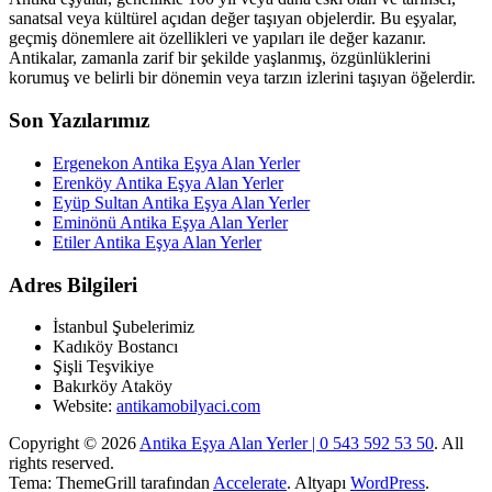
sanatsal veya kültürel açıdan değer taşıyan objelerdir. Bu eşyalar,
geçmiş dönemlere ait özellikleri ve yapıları ile değer kazanır.
Antikalar, zamanla zarif bir şekilde yaşlanmış, özgünlüklerini
korumuş ve belirli bir dönemin veya tarzın izlerini taşıyan öğelerdir.
Son Yazılarımız
Ergenekon Antika Eşya Alan Yerler
Erenköy Antika Eşya Alan Yerler
Eyüp Sultan Antika Eşya Alan Yerler
Eminönü Antika Eşya Alan Yerler
Etiler Antika Eşya Alan Yerler
Adres Bilgileri
İstanbul Şubelerimiz
Kadıköy Bostancı
Şişli Teşvikiye
Bakırköy Ataköy
Website:
antikamobilyaci.com
Copyright © 2026
Antika Eşya Alan Yerler | 0 543 592 53 50
. All
rights reserved.
Tema: ThemeGrill tarafından
Accelerate
. Altyapı
WordPress
.