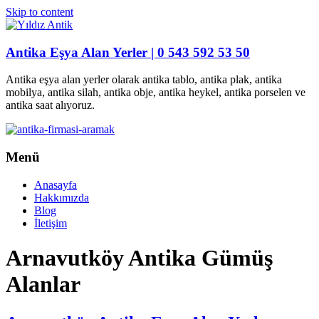
Skip to content
Antika Eşya Alan Yerler | 0 543 592 53 50
Antika eşya alan yerler olarak antika tablo, antika plak, antika
mobilya, antika silah, antika obje, antika heykel, antika porselen ve
antika saat alıyoruz.
Menü
Anasayfa
Hakkımızda
Blog
İletişim
Arnavutköy Antika Gümüş
Alanlar