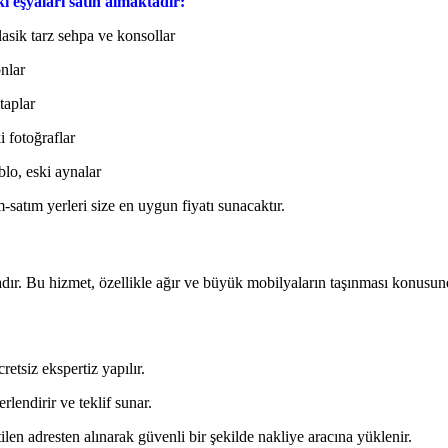
i eşyaları satın almaktadır:
lasik tarz sehpa ve konsollar
onlar
taplar
 fotoğraflar
blo, eski aynalar
m-satım yerleri size en uygun fiyatı sunacaktır.
dır. Bu hizmet, özellikle ağır ve büyük mobilyaların taşınması konusunda
retsiz ekspertiz yapılır.
rlendirir ve teklif sunar.
len adresten alınarak güvenli bir şekilde nakliye aracına yüklenir.