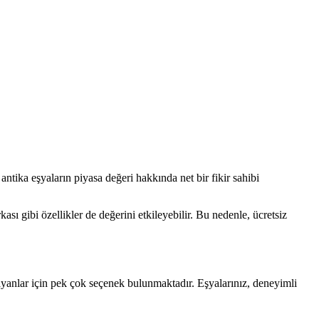
ntika eşyaların piyasa değeri hakkında net bir fikir sahibi
rkası gibi özellikler de değerini etkileyebilir. Bu nedenle, ücretsiz
rayanlar için pek çok seçenek bulunmaktadır. Eşyalarınız, deneyimli