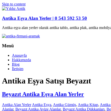
Skip to content
Antika Eşya Alan Yerler | 0 543 592 53 50
Antika eşya alan yerler olarak antika tablo, antika plak, antika mobilya
Menü
Anasayfa
Hakkımızda
Blog
İletişim
Antika Eşya Satışı Beyazıt
Beyazıt Antika Eşya Alan Yerler
Antika Alan Yerler
Antika Eşya
,
Antika Gümüş
,
Antika Kitap
,
Antika
Alanlar
,
Beyazıt Antika Avize Alanlar
,
Beyazıt Antika Dükkanları
,
Be