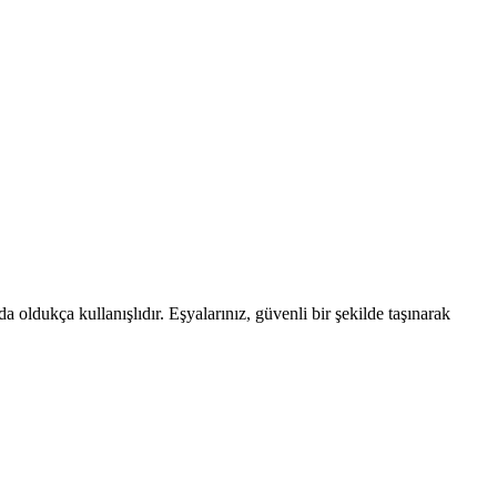
 oldukça kullanışlıdır. Eşyalarınız, güvenli bir şekilde taşınarak