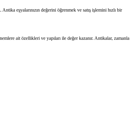
z. Antika eşyalarınızın değerini öğrenmek ve satış işlemini hızlı bir
emlere ait özellikleri ve yapıları ile değer kazanır. Antikalar, zamanla