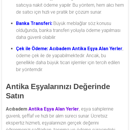
satıcıya nakit ödeme yapılır. Bu yöntem, hem alıcı hem
de satıcı için hızlı ve pratik bir çözüm sunar.
Banka Transferi:
Büyük meblağlar söz konusu
olduğunda, banka transferi yoluyla ödeme yapılması
daha güvenli olabilir.
Çek ile Ödeme:
Acıbadem Antika Eşya Alan Yerler
,
ödeme çek ile de yapabilmektedir. Ancak, bu
genellikle daha büyük ticari işlemler için tercih edilen
bir yöntemdir.
Antika Eşyalarınızı Değerinde
Satın
Acıbadem
Antika Eşya Alan Yerler
, eşya sahiplerine
güvenli, şeffaf ve hızlı bir alım süreci sunar. Ücretsiz
ekspertiz hizmeti, eşyalarınızın gerçek değerini
öğrenmenizi sağlarken, taşınma ve ödeme sürecindeki