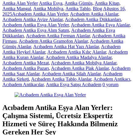
Antika Alan Yerler
Antika Eşya
,
Antika Gümüş
,
Antika Kitap
,
Antika Mangal
,
Antika Mobilya
,
Antika Tablo
,
Blog
Ağustos 16,
2025
Acıbadem Antika Alan Yerler
,
Acıbadem Antika Alanlar
,
Acıbadem Antika Avize Alanlar
,
Acıbadem Antika Dükkanları
,
Acıbadem Antika Eşya Alan Yerler
,
Acıbadem Antika Eşya Alanlar
,
Acıbadem Antika Eşya Alım Satım
,
Acıbadem Antika Eşya
Dükkanları
,
Acıbadem Antika Ferman Alanlar
,
Acıbadem Antika
Firması
,
Acıbadem Antika Gramofon Alanlar
,
Acıbadem Antika
Gümüş Alanlar
,
Acıbadem Antika Hat Yazı Alanlar
,
Acıbadem
Antika Heykel Alanlar
,
Acıbadem Antika Kılıç Alanlar
,
Acıbadem
Antika Kuran Alanlar
,
Acıbadem Antika Madalya Alanlar
,
Acıbadem Antika Mezat
,
Acıbadem Antika Mobilya Alanlar
,
Acıbadem Antika Pazarı
,
Acıbadem Antika Plak Alanlar
,
Acıbadem
Antika Saat Alanlar
,
Acıbadem Antika Silah Alanlar
,
Acıbadem
Antika Şirketi
,
Acıbadem Antika Tablo Alanlar
,
Acıbadem Antikacı
,
Acıbadem Antikacılar
,
Antika Eşya Satışı Acıbadem
0 yorum
Acıbadem Antika Eşya Alan Yerler:
Çalışma Sistemi, Ücretsiz Ekspertiz
Hizmeti ve Süreç Hakkında Bilmeniz
Gereken Her Şey