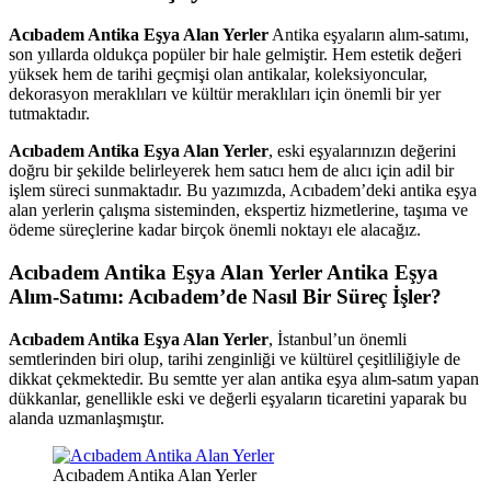
Acıbadem Antika Eşya Alan Yerler
Antika eşyaların alım-satımı,
son yıllarda oldukça popüler bir hale gelmiştir. Hem estetik değeri
yüksek hem de tarihi geçmişi olan antikalar, koleksiyoncular,
dekorasyon meraklıları ve kültür meraklıları için önemli bir yer
tutmaktadır.
Acıbadem Antika Eşya Alan Yerler
, eski eşyalarınızın değerini
doğru bir şekilde belirleyerek hem satıcı hem de alıcı için adil bir
işlem süreci sunmaktadır. Bu yazımızda, Acıbadem’deki antika eşya
alan yerlerin çalışma sisteminden, ekspertiz hizmetlerine, taşıma ve
ödeme süreçlerine kadar birçok önemli noktayı ele alacağız.
Acıbadem Antika Eşya Alan Yerler Antika Eşya
Alım-Satımı: Acıbadem’de Nasıl Bir Süreç İşler?
Acıbadem Antika Eşya Alan Yerler
, İstanbul’un önemli
semtlerinden biri olup, tarihi zenginliği ve kültürel çeşitliliğiyle de
dikkat çekmektedir. Bu semtte yer alan antika eşya alım-satım yapan
dükkanlar, genellikle eski ve değerli eşyaların ticaretini yaparak bu
alanda uzmanlaşmıştır.
Acıbadem Antika Alan Yerler