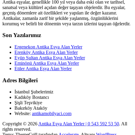
Antika eşyalar, genellikle 100 yıl veya daha eski olan ve tarihsel,
sanatsal veya kültürel açıdan değer taşıyan objelerdir. Bu eşyalar,
geçmiş dönemlere ait özellikleri ve yapıları ile değer kazanır.
Antikalar, zamanla zarif bir şekilde yaşlanmış, özgünlüklerini
korumuş ve belirli bir dönemin veya tarzın izlerini taşıyan öğelerdir.
Son Yazılarımız
Ergenekon Antika Eşya Alan Yerler
Erenköy Antika Eşya Alan Yerler
Eyüp Sultan Antika Eşya Alan Yerler
Eminönü Antika Eşya Alan Yerler
Etiler Antika Eşya Alan Yerler
Adres Bilgileri
İstanbul Şubelerimiz
Kadıköy Bostancı
Şişli Teşvikiye
Bakırköy Ataköy
Website:
antikamobilyaci.com
Copyright © 2026
Antika Eşya Alan Yerler | 0 543 592 53 50
. All
rights reserved.
Tema: ThemeGrill tarafından
Accelerate
. Altyapı
WordPress
.