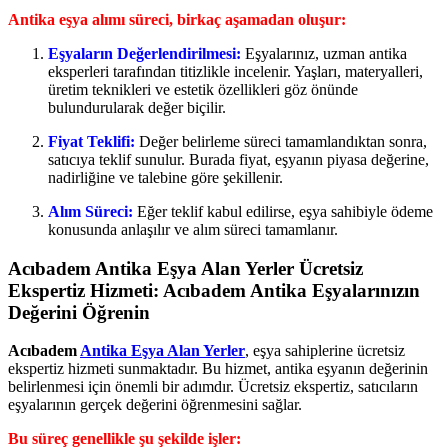
Antika eşya alımı süreci, birkaç aşamadan oluşur:
Eşyaların Değerlendirilmesi:
Eşyalarınız, uzman antika
eksperleri tarafından titizlikle incelenir. Yaşları, materyalleri,
üretim teknikleri ve estetik özellikleri göz önünde
bulundurularak değer biçilir.
Fiyat Teklifi:
Değer belirleme süreci tamamlandıktan sonra,
satıcıya teklif sunulur. Burada fiyat, eşyanın piyasa değerine,
nadirliğine ve talebine göre şekillenir.
Alım Süreci:
Eğer teklif kabul edilirse, eşya sahibiyle ödeme
konusunda anlaşılır ve alım süreci tamamlanır.
Acıbadem Antika Eşya Alan Yerler Ücretsiz
Ekspertiz Hizmeti: Acıbadem Antika Eşyalarınızın
Değerini Öğrenin
Acıbadem
Antika Eşya Alan Yerler
, eşya sahiplerine ücretsiz
ekspertiz hizmeti sunmaktadır. Bu hizmet, antika eşyanın değerinin
belirlenmesi için önemli bir adımdır. Ücretsiz ekspertiz, satıcıların
eşyalarının gerçek değerini öğrenmesini sağlar.
Bu süreç genellikle şu şekilde işler: